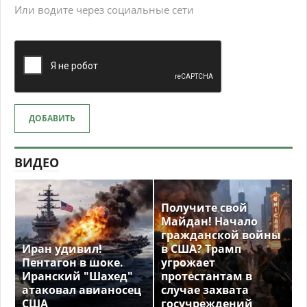
Или водите через социальные сети
ДОБАВИТЬ
ВИДЕО
Получите свой
Майдан! Начало
гражданской войны
Иран удивил!
в США? Трамп
Пентагон в шоке.
угрожает
Иранский "Шахед"
протестантам в
атаковал авианосец
случае захвата
США
госучреждений