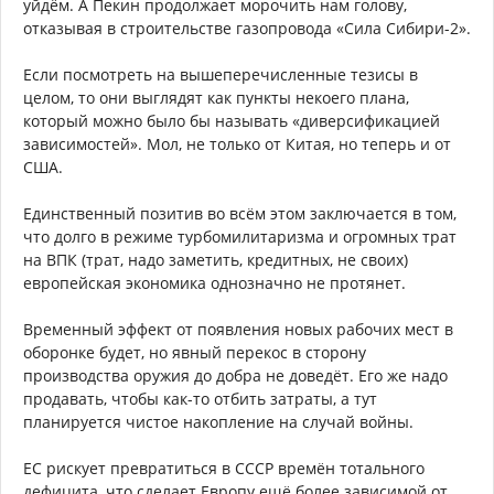
уйдём. А Пекин продолжает морочить нам голову,
отказывая в строительстве газопровода «Сила Сибири-2».
Если посмотреть на вышеперечисленные тезисы в
целом, то они выглядят как пункты некоего плана,
который можно было бы называть «диверсификацией
зависимостей». Мол, не только от Китая, но теперь и от
США.
Единственный позитив во всём этом заключается в том,
что долго в режиме турбомилитаризма и огромных трат
на ВПК (трат, надо заметить, кредитных, не своих)
европейская экономика однозначно не протянет.
Временный эффект от появления новых рабочих мест в
оборонке будет, но явный перекос в сторону
производства оружия до добра не доведёт. Его же надо
продавать, чтобы как-то отбить затраты, а тут
планируется чистое накопление на случай войны.
ЕС рискует превратиться в СССР времён тотального
дефицита, что сделает Европу ещё более зависимой от