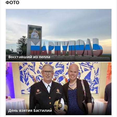
ФОТО
Восставший из пепла
День взятия Бастилии