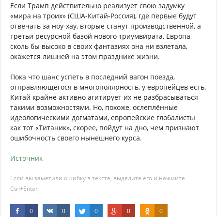
Если Трамп действительно реализует свою задумку
«мира на троих» (США-Китай-Россия), где первые будут
отвечать за ноу-хау, вторые станут производственной, а
третьи ресурсной базой нового триумвирата, Европа,
сколь бы высоко в своих фантазиях она ни взлетала,
окажется лишней на этом празднике жизни.
Пока что шанс успеть в последний вагон поезда,
отправляющегося в многополярность, у европейцев есть.
Китай крайне активно агитирует их не разбрасываться
такими возможностями. Но, похоже, ослеплённые
идеологическими догматами, европейские глобалисты
как тот «Титаник», скорее, пойдут на дно, чем признают
ошибочность своего нынешнего курса.
Источник
Если вы заметили ошибку в тексте, выделите его и нажмите
Ctrl+Enter
0
0
0
0
0