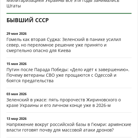
Милитаризацией Украины все эти годы занимались
Штаты
БЫВШИЙ СССР
29 мая 2026
Гомель как вторая Суджа: Зеленский в панике усилил
север, но переломное решение уже принято и
смертельно опасно для Киева
15 мая 2026
Путин после Парада Победы: «Дело идёт к завершению».
Почему ветераны СВО уже прощаются с Одессой и
боятся предательства
03 мая 2026
Зеленский в ужасе: пять пророчеств Жириновского о
крахе Украины и его личном конце уже в 2026-м
13 мар 2026
Напряжение вокруг российской базы в Гюмри: армянские
власти готовят почву для массовой атаки дронов?