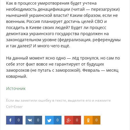
Как в процессе умиротворения будет учтена
необходимость денацификации (читай — перезагрузки)
нынешней украинской власти? Каким образом, если не
военным, Россия планирует достичь целей СВО и
посадить в Киеве своих людей? Будет ли процесс
демонтажа украинского государства продолжен на
законодательном уровне (федерализация, референдумы
и так далее)? И много чего ещё.
На данный момент ясно одно — лёд тронулся, но сам по
себе этот факт вовсе не гарантирует от будущих
заморозков (не путать с заморозкой). Февраль — месяц
коварный.
Источник
Если вы заметили ошибку в тексте, выделите его и нажмите
Ctrl+Enter
0
0
0
0
0