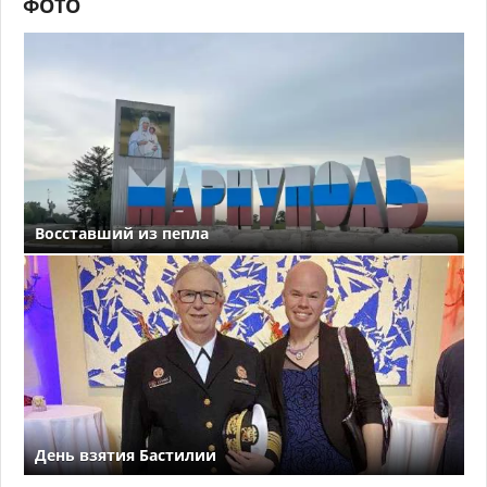
ФОТО
Восставший из пепла
День взятия Бастилии