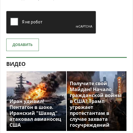
ДОБАВИТЬ
ВИДЕО
Получите свой
Майдан! Начало
гражданской войны
Иран удивил!
в США? Трамп
Пентагон в шоке.
угрожает
Иранский "Шахед"
протестантам в
атаковал авианосец
случае захвата
США
госучреждений