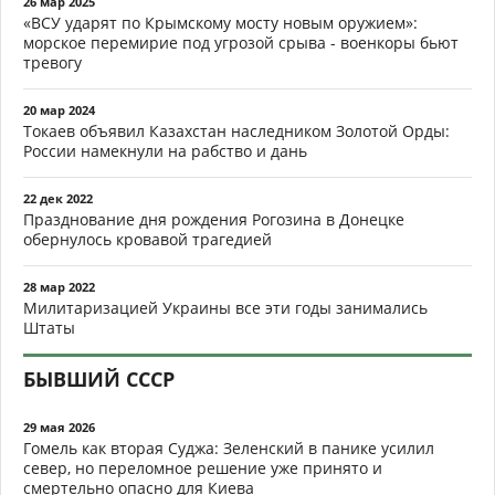
26 мар 2025
«ВСУ ударят по Крымскому мосту новым оружием»:
морское перемирие под угрозой срыва - военкоры бьют
тревогу
20 мар 2024
Токаев объявил Казахстан наследником Золотой Орды:
России намекнули на рабство и дань
22 дек 2022
Празднование дня рождения Рогозина в Донецке
обернулось кровавой трагедией
28 мар 2022
Милитаризацией Украины все эти годы занимались
Штаты
БЫВШИЙ СССР
29 мая 2026
Гомель как вторая Суджа: Зеленский в панике усилил
север, но переломное решение уже принято и
смертельно опасно для Киева