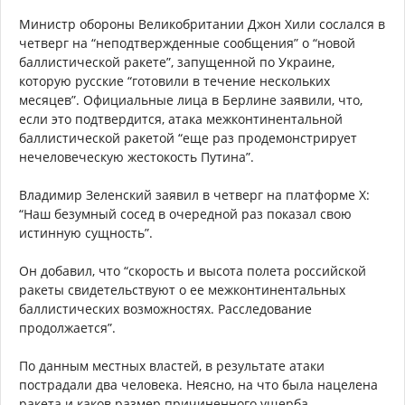
Министр обороны Великобритании Джон Хили сослался в
четверг на “неподтвержденные сообщения” о “новой
баллистической ракете”, запущенной по Украине,
которую русские “готовили в течение нескольких
месяцев”. Официальные лица в Берлине заявили, что,
если это подтвердится, атака межконтинентальной
баллистической ракетой “еще раз продемонстрирует
нечеловеческую жестокость Путина”.
Владимир Зеленский заявил в четверг на платформе X:
“Наш безумный сосед в очередной раз показал свою
истинную сущность”.
Он добавил, что “скорость и высота полета российской
ракеты свидетельствуют о ее межконтинентальных
баллистических возможностях. Расследование
продолжается”.
По данным местных властей, в результате атаки
пострадали два человека. Неясно, на что была нацелена
ракета и каков размер причиненного ущерба.