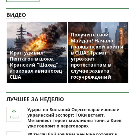
ВИДЕО
Получите свой
Майдан! Начало
гражданской войны
Иран удивил!
в США? Трамп
Пентагон в шоке.
угрожает
Иранский "Шахед"
протестантам в
атаковал авианосец
случае захвата
США
госучреждений
ЛУЧШЕЕ ЗА НЕДЕЛЮ
Удары по Большой Одессе парализовали
украинский экспорт: ГОКи встают,
Метинвест теряет миллионы тонн, а Киев
уже говорит о переговорах
30 тысяч бойцов Ким Чен Ына готовят к