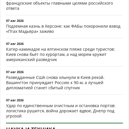
французские объекты главными целями российского
ответа
07 авг 2026
Подземная казнь в Херсоне: как ФАБы похоронили взвод
«Птах Мадьяра» заживо
07 авг 2026
Катер-камикадзе на ялтинском пляже среди туристов:
Киев снова бьёт по курортам, а над морем кружит
американский разведчик
07 авг 2026
Разведданные США снова хлынули в Киев рекой.
Вашингтон принуждает Россию к 90-м, а лучшей
дипломатией станет сбитый спутник
07 авг 2026
Удар по единственным очистным и остановка портов:
логистика рушится, война дорожает вдвое, Днепр под
угрозой