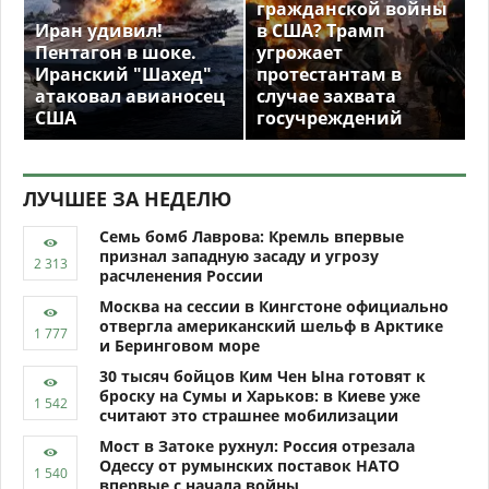
гражданской войны
Иран удивил!
в США? Трамп
Пентагон в шоке.
угрожает
Иранский "Шахед"
протестантам в
атаковал авианосец
случае захвата
США
госучреждений
ЛУЧШЕЕ ЗА НЕДЕЛЮ
Семь бомб Лаврова: Кремль впервые
признал западную засаду и угрозу
расчленения России
Москва на сессии в Кингстоне официально
отвергла американский шельф в Арктике
и Беринговом море
30 тысяч бойцов Ким Чен Ына готовят к
броску на Сумы и Харьков: в Киеве уже
считают это страшнее мобилизации
Мост в Затоке рухнул: Россия отрезала
Одессу от румынских поставок НАТО
впервые с начала войны