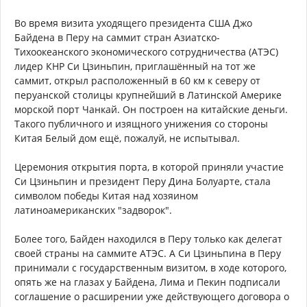
Во время визита уходящего президента США Джо
Байдена в Перу на саммит стран Азиатско-
Тихоокеанского экономического сотрудничества (АТЭС)
лидер КНР Си Цзиньпин, приглашённый на тот же
саммит, открыл расположенный в 60 км к северу от
перуанской столицы крупнейший в Латинской Америке
морской порт Чанкай. Он построен на китайские деньги.
Такого публичного и изящного унижения со стороны
Китая Белый дом ещё, пожалуй, не испытывал.
Церемония открытия порта, в которой приняли участие
Си Цзиньпин и президент Перу Дина Болуарте, стала
символом победы Китая над хозяином
латиноамериканских "задворок".
Более того, Байден находился в Перу только как делегат
своей страны на саммите АТЭС. А Си Цзиньпина в Перу
принимали с государственным визитом, в ходе которого,
опять же на глазах у Байдена, Лима и Пекин подписали
соглашение о расширении уже действующего договора о