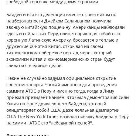
свободной торговле между двумя странами.
Байден и вся его делегация вместе с советником по
нацбезопасности Джейком Салливаном получила
звонкую китайскую пощёчину. Американцы наблюдали
здесь и сейчас, как Перу, олицетворяющая собой всю
коренную Латинскую Америку, бросается в тёплые и
дружеские объятья Китая, открывая на своём
тихоокеанском побережье портал, через который
экономики Китая и южноамериканских стран будут
сливаться в единое целое.
Пекин не случайно задумал официальное открытие
своего мегапорта Чанкай именно в дни проведения
саммита АТЭС в Перу и именно тогда, когда в Лиму
приехал президент Байден. Это была демонстрация силы
Китая на фоне дряхлеющего Байдена, который
олицетворяет собой США. Даже лояльная Демпартии
США The New York Times назвала поездку Байдена в Перу
на саммит АТЭС его "лебединой песней".
Портал в два мира