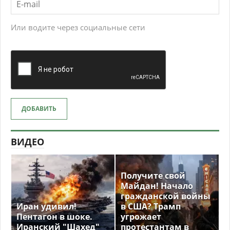
Или водите через социальные сети
ДОБАВИТЬ
ВИДЕО
Получите свой
Майдан! Начало
гражданской войны
Иран удивил!
в США? Трамп
Пентагон в шоке.
угрожает
Иранский "Шахед"
протестантам в