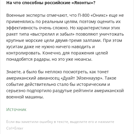
На что способны российские «Яхонты»?
Военные эксперты отмечают, что П-800 «Оникс» еще не
применялись по реальным целям, поэтому оценить их
эффективность очень сложно. Но характеристики этих
ракет типа «выстрелил и забыл» позволяют уничтожать
крупные морские цели двумя-тремя залпами. При этом
хуситам даже не нужно ничего наводить и
контролировать. Конечно, для поражения целей
понадобятся радары, но это уже нюансы.
Знаете, а было бы неплохо посмотреть, как тонет
американский авианосец «Дуайт Эйзенхауэр». Такое
событие действительно стало бы историческим и
серьезно подпортило раздутые рейтинги американской
военной машины.
Источник
Если вы заметили ошибку в тексте, выделите его и нажмите
Ctrl+Enter