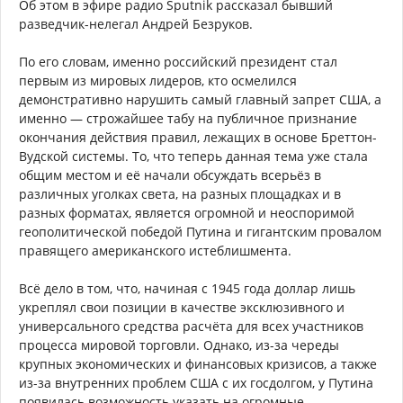
Об этом в эфире радио Sputnik рассказал бывший
разведчик-нелегал Андрей Безруков.
По его словам, именно российский президент стал
первым из мировых лидеров, кто осмелился
демонстративно нарушить самый главный запрет США, а
именно — строжайшее табу на публичное признание
окончания действия правил, лежащих в основе Бреттон-
Вудской системы. То, что теперь данная тема уже стала
общим местом и её начали обсуждать всерьёз в
различных уголках света, на разных площадках и в
разных форматах, является огромной и неоспоримой
геополитической победой Путина и гигантским провалом
правящего американского истеблишмента.
Всё дело в том, что, начиная с 1945 года доллар лишь
укреплял свои позиции в качестве эксклюзивного и
универсального средства расчёта для всех участников
процесса мировой торговли. Однако, из-за череды
крупных экономических и финансовых кризисов, а также
из-за внутренних проблем США с их госдолгом, у Путина
появилась возможность указать на огромные