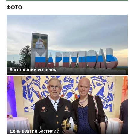
ФОТО
Восставший из пепла
День взятия Бастилии