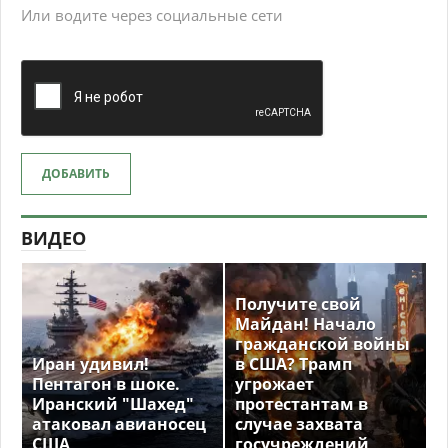
Или водите через социальные сети
ДОБАВИТЬ
ВИДЕО
Получите свой
Майдан! Начало
гражданской войны
Иран удивил!
в США? Трамп
Пентагон в шоке.
угрожает
Иранский "Шахед"
протестантам в
атаковал авианосец
случае захвата
США
госучреждений