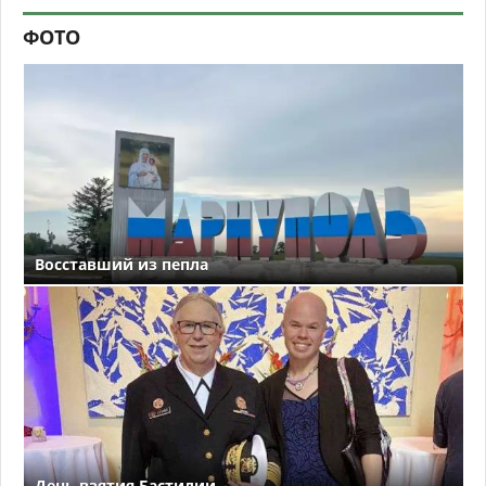
ФОТО
Восставший из пепла
День взятия Бастилии