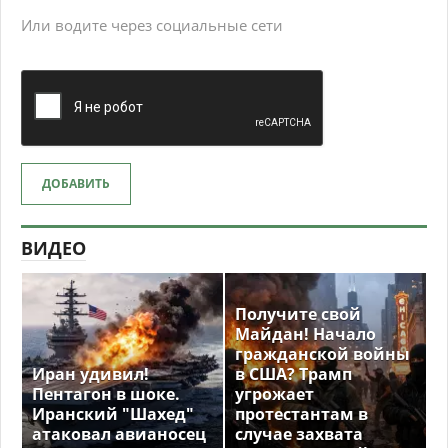
Или водите через социальные сети
ДОБАВИТЬ
ВИДЕО
Получите свой
Майдан! Начало
гражданской войны
Иран удивил!
в США? Трамп
Пентагон в шоке.
угрожает
Иранский "Шахед"
протестантам в
атаковал авианосец
случае захвата