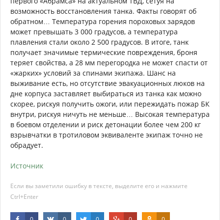
первого «Абрамса» на актуальном ТВД, сетуя на
возможность восстановления танка. Факты говорят об
обратном… Температура горения пороховых зарядов
может превышать 3 000 градусов, а температура
плавления стали около 2 500 градусов. В итоге, танк
получает значимые термические повреждения, броня
теряет свойства, а 28 мм перегородка не может спасти от
«жарких» условий за спинами экипажа. Шанс на
выживание есть, но отсутствие эвакуационных люков на
дне корпуса заставляет выбираться из танка как можно
скорее, рискуя получить ожоги, или пережидать пожар БК
внутри, рискуя ничуть не меньше… Высокая температура
в боевом отделении и риск детонации более чем 200 кг
взрывчатки в тротиловом эквиваленте экипаж точно не
обрадует.
Источник
Если вы заметили ошибку в тексте, выделите его и нажмите
Ctrl+Enter
0
0
0
0
0