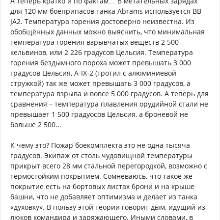
А теперь кратко и по фактам… В метательных зарядах
для 120 мм боеприпасов танка Abrams используется ВВ
JA2. Температура горения достоверно неизвестна. Из
обобщённых данных можно выяснить, что минимальная
температура горения взрывчатых веществ 2 500
кельвинов, или 2 226 градусов Цельсия. Температура
горения бездымного пороха может превышать 3 000
градусов Цельсия, А-IX-2 (тротил с алюминиевой
стружкой) так же может превышать 3 000 градусов, а
температура взрыва и вовсе 5 000 градусов. А теперь для
сравнения – температура плавления орудийной стали не
превышает 1 500 градуосов Цельсия, а броневой не
больше 2 500...
К чему это? Пожар боекомплекта это не одна тысяча
градусов. Экипаж от столь чудовищной температуры
прикрыт всего 28 мм стальной перегородкой, возможно с
термостойким покрытием. Сомневаюсь, что такое же
покрытие есть на бортовых листах брони и на крыше
башни, что не добавляет оптимизма и делает из танка
«духовку». В пользу этой теории говорит дым, идущий из
люков командира и заряжающего. Иными словами, в