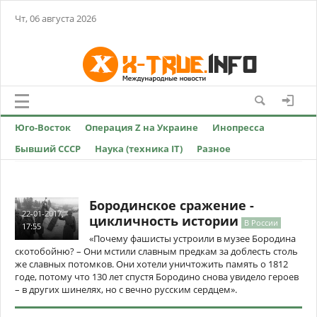
Чт, 06 августа 2026
Юго-Восток
Операция Z на Украине
Инопресса
Бывший СССР
Наука (техника IT)
Разное
Бородинское сражение -
22-01-2017,
цикличность истории
В России
17:55
«Почему фашисты устроили в музее Бородина
скотобойню? – Они мстили славным предкам за доблесть столь
же славных потомков. Они хотели уничтожить память о 1812
годе, потому что 130 лет спустя Бородино снова увидело героев
– в других шинелях, но с вечно русским сердцем».