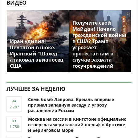
ВИДЕО
Получите свой
Майдан! Начало
гражданской войны
Иран удивил!
в США? Трамп
Пентагон в шоке.
угрожает
Иранский "Шахед"
протестантам в
атаковал авианосец
случае захвата
США
госучреждений
ЛУЧШЕЕ ЗА НЕДЕЛЮ
Семь бомб Лаврова: Кремль впервые
признал западную засаду и угрозу
расчленения России
Москва на сессии в Кингстоне официально
отвергла американский шельф в Арктике
и Беринговом море