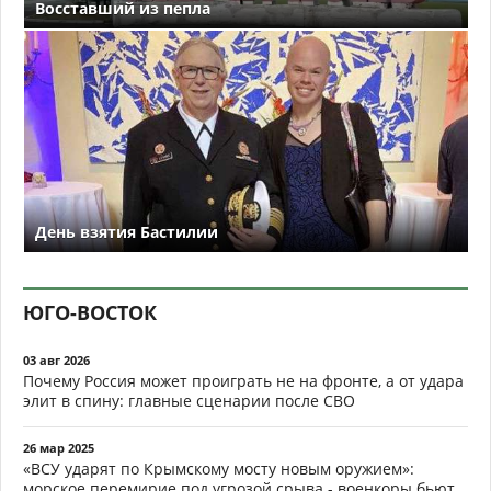
Восставший из пепла
День взятия Бастилии
ЮГО-ВОСТОК
03 авг 2026
Почему Россия может проиграть не на фронте, а от удара
элит в спину: главные сценарии после СВО
26 мар 2025
«ВСУ ударят по Крымскому мосту новым оружием»:
морское перемирие под угрозой срыва - военкоры бьют