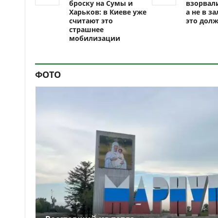
броску на Сумы и
взорвали
Харьков: в Киеве уже
а не в за
считают это
это долж
страшнее
мобилизации
ФОТО