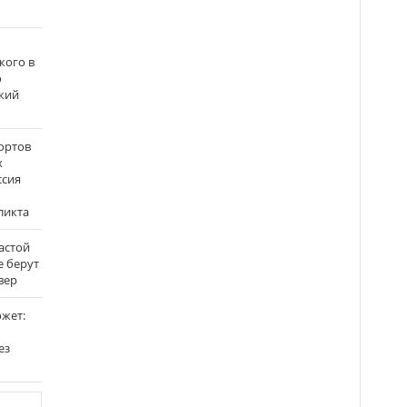
кого в
о
кий
ортов
х
ссия
ликта
застой
е берут
вер
ожет:
ез