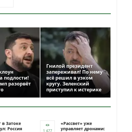
Гнилой президент
клоун
запереживал! По нему
а подлости!
всё решил в узком
амп разорвёт
кругу. Зеленский
го
приступил к истерике
 в Затоке
«Рассвет» уже
ул: Россия
управляет дронами: