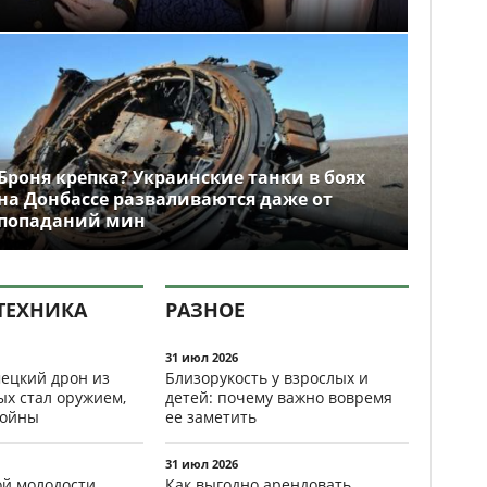
Броня крепка? Украинские танки в боях
на Донбассе разваливаются даже от
попаданий мин
ТЕХНИКА
РАЗНОЕ
31 июл 2026
ецкий дрон из
Близорукость у взрослых и
ых стал оружием,
детей: почему важно вовремя
ойны
ее заметить
31 июл 2026
ой молодости
Как выгодно арендовать