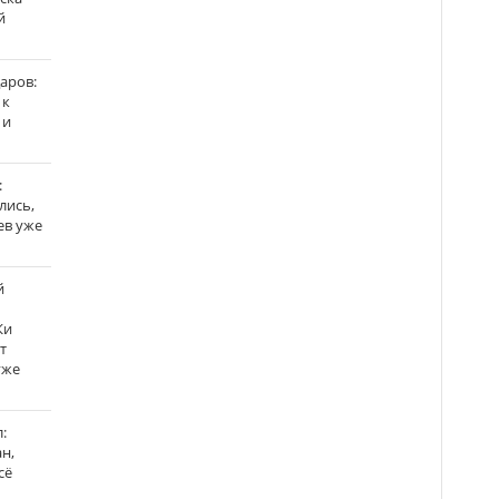
й
аров:
 к
 и
:
лись,
ев уже
й
Ки
т
уже
:
н,
сё