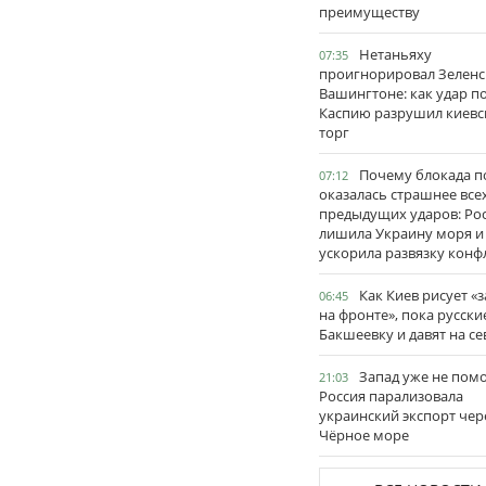
преимуществу
Нетаньяху
07:35
проигнорировал Зеленс
Вашингтоне: как удар п
Каспию разрушил киевс
торг
Почему блокада п
07:12
оказалась страшнее все
предыдущих ударов: Ро
лишила Украину моря и
ускорила развязку конф
Как Киев рисует «
06:45
на фронте», пока русски
Бакшеевку и давят на се
Запад уже не пом
21:03
Россия парализовала
украинский экспорт чер
Чёрное море