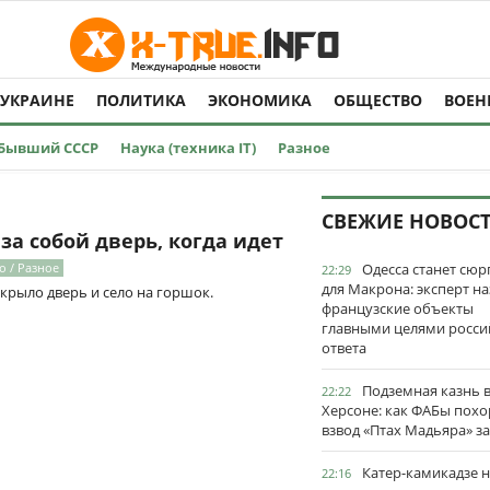
 УКРАИНЕ
ПОЛИТИКА
ЭКОНОМИКА
ОБЩЕСТВО
ВОЕН
Бывший СССР
Наука (техника IT)
Разное
СВЕЖИЕ НОВОС
за собой дверь, когда идет
о / Разное
Одесса станет сю
22:29
для Макрона: эксперт на
акрыло дверь и село на горшок.
французские объекты
главными целями росси
ответа
Подземная казнь 
22:22
Херсоне: как ФАБы пох
взвод «Птах Мадьяра» з
Катер-камикадзе 
22:16