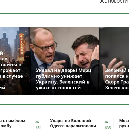
ВСЕ НОВОСТИ
ой
ало
 войны в
угрожает
Указал на дверь! Мерц
Зеленый 
 в случае
публично унижает
попался н
Украину. Зеленский в
Скоро Тр
ий
ужасе от новостей
Зеленско
я с намёком:
Удары по Большой
Мост
бомбу
Одессе парализовали
рухн