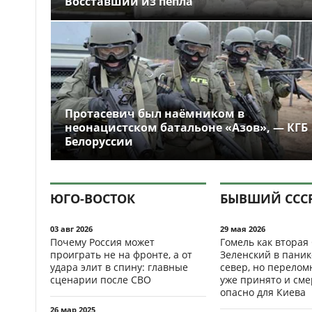
Восставший из пепла
Протасевич был наёмником в
неонацистском батальоне «Азов», — КГБ
Белоруссии
ЮГО-ВОСТОК
БЫВШИЙ ССС
03 авг 2026
29 мая 2026
Почему Россия может
Гомель как вторая
проиграть не на фронте, а от
Зеленский в паник
удара элит в спину: главные
север, но перело
сценарии после СВО
уже принято и см
опасно для Киева
26 мар 2025