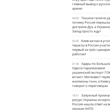
главный вывод о русско
армии
Тишина громче уд
04:05
почему Россия перешла
доктрине Дуэ, а Украина
Запад просто ждут
Киев загнан в угол
03:45
теракты в России участи
первый из трёх сценари
работает
Удары по Большо
01:36
Одессе парализовали
украинский экспорт: ГО
встают, Метинвест теряе
миллионы тонн, а Киев 
говорит о переговорах
Залужный признал
18:51
ресурс Украины исчерпа
Россия нашла ответ на в
оружие НАТО