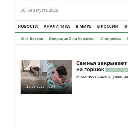
Сб, 08 августа 2026
НОВОСТИ
АНАЛИТИКА
В МИРЕ
В РОССИИ
В
Юго-Восток
Операция Z на Украине
Инопресса
Свинья закрывает 
на горшок
В мире / Виде
Животное пошло в туалет, з
25-08-2020, 16:34