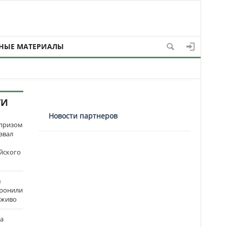
НЫЕ МАТЕРИАЛЫ
ТИ
Новости партнеров
рпризом
звал
йского
в
оронили
аживо
на