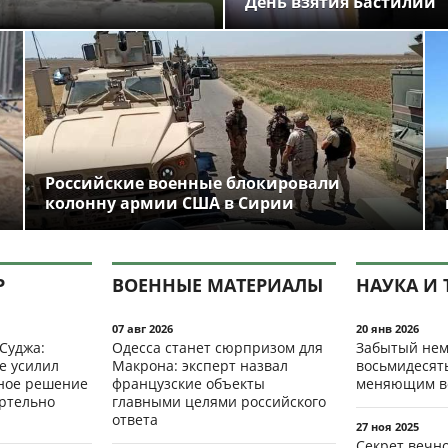
День взятия Бастилии
Российские военные блокировали
колонну армии США в Сирии
Р
ВОЕННЫЕ МАТЕРИАЛЫ
НАУКА И 
07 авг 2026
20 янв 2026
 Суджа:
Одесса станет сюрпризом для
Забытый нем
е усилил
Макрона: эксперт назвал
восьмидесят
мное решение
французские объекты
меняющим в
ертельно
главными целями российского
ответа
27 ноя 2025
Секрет вечн