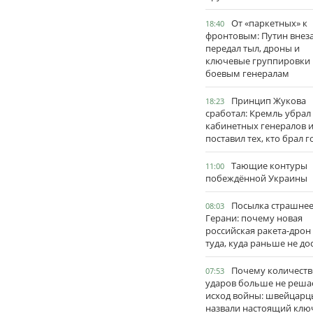
От «паркетных» к
18:40
фронтовым: Путин внез
передал тыл, дроны и
ключевые группировки
боевым генералам
Принцип Жукова
18:23
сработал: Кремль убрал
кабинетных генералов 
поставил тех, кто брал 
Тающие контуры
11:00
побеждённой Украины
Посылка страшне
08:03
Герани: почему новая
российская ракета-дрон
туда, куда раньше не до
Почему количеств
07:53
ударов больше не реша
исход войны: швейцарц
назвали настоящий клю