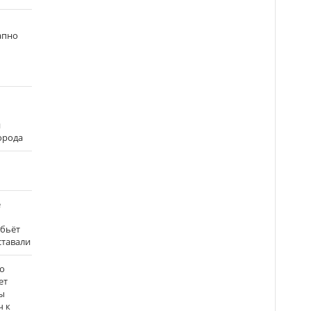
апно
и
города
е
 бьёт
ставали
о
ет
ы
ч к