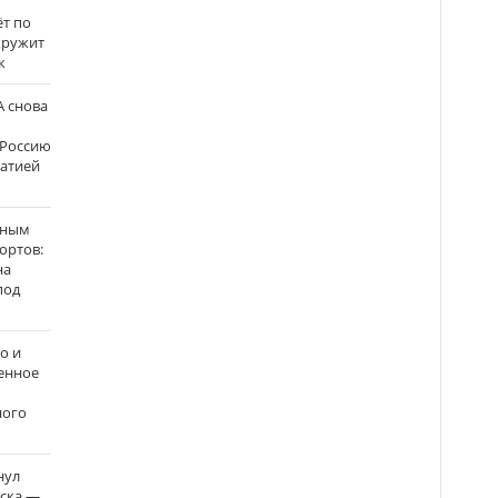
ёт по
кружит
к
 снова
 Россию
матией
нным
ортов:
на
под
о и
енное
ного
нул
рска —