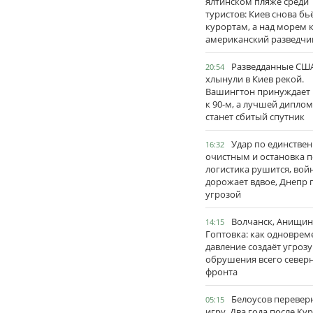
ялтинском пляже среди
туристов: Киев снова бь
курортам, а над морем 
американский разведчи
Разведданные США
20:54
хлынули в Киев рекой.
Вашингтон принуждает
к 90-м, а лучшей дипло
станет сбитый спутник
Удар по единстве
16:32
очистным и остановка п
логистика рушится, вой
дорожает вдвое, Днепр 
угрозой
Волчанск, Анищин
14:15
Гоптовка: как одноврем
давление создаёт угрозу
обрушения всего север
фронта
Белоусов перевер
05:15
игру. Два года после Ку