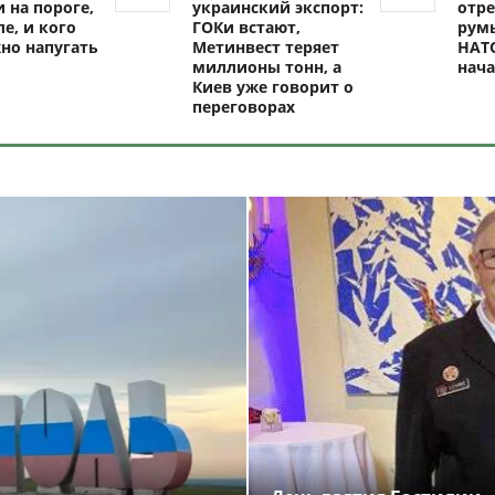
 на пороге,
украинский экспорт:
отре
ле, и кого
ГОКи встают,
рум
но напугать
Метинвест теряет
НАТО
миллионы тонн, а
нач
Киев уже говорит о
переговорах