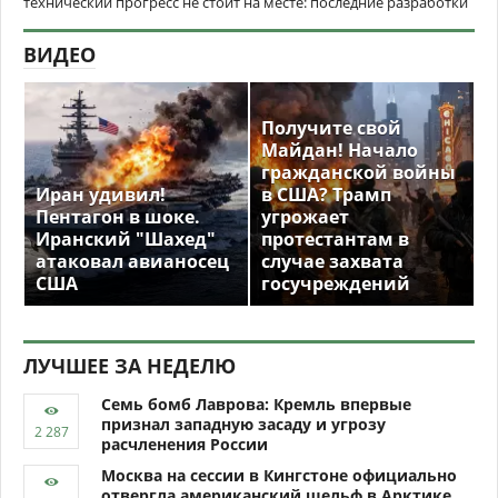
технический прогресс не стоит на месте: последние разработки
ВИДЕО
Получите свой
Майдан! Начало
гражданской войны
Иран удивил!
в США? Трамп
Пентагон в шоке.
угрожает
Иранский "Шахед"
протестантам в
атаковал авианосец
случае захвата
США
госучреждений
ЛУЧШЕЕ ЗА НЕДЕЛЮ
Семь бомб Лаврова: Кремль впервые
признал западную засаду и угрозу
расчленения России
Москва на сессии в Кингстоне официально
отвергла американский шельф в Арктике