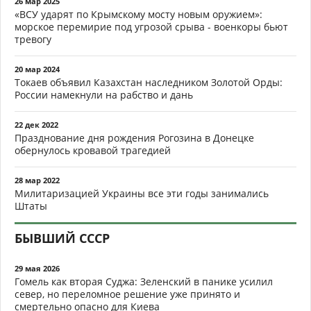
26 мар 2025
«ВСУ ударят по Крымскому мосту новым оружием»:
морское перемирие под угрозой срыва - военкоры бьют
тревогу
20 мар 2024
Токаев объявил Казахстан наследником Золотой Орды:
России намекнули на рабство и дань
22 дек 2022
Празднование дня рождения Рогозина в Донецке
обернулось кровавой трагедией
28 мар 2022
Милитаризацией Украины все эти годы занимались
Штаты
БЫВШИЙ СССР
29 мая 2026
Гомель как вторая Суджа: Зеленский в панике усилил
север, но переломное решение уже принято и
смертельно опасно для Киева