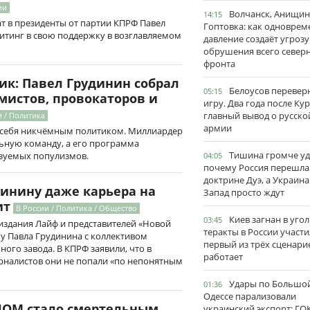
ии
Волчанск, Анищин
14:15
ат в президенты от партии КПРФ Павел
Гоптовка: как одноврем
итинг в свою поддержку в возглавляемом
давление создаёт угрозу
обрушения всего север
фронта
к: Павел Грудинин собрал
Белоусов перевер
05:15
емистов, провокаторов и
игру. Два года после Ку
главный вывод о русско
и / Политика
армии
 себя никчёмным политиком. Миллиардер
ьную команду, а его программа
Тишина громче уд
изуемых популизмов.
04:05
почему Россия перешла
доктрине Дуэ, а Украина
инину даже карьера на
Запад просто ждут
ит
В России / Политика / Общество
Киев загнан в угол
03:45
издания Лайф и представителей «Новой
теракты в России участи
чу Павла Грудинина с коллективом
первый из трёх сценари
ого завода. В КПРФ заявили, что в
работает
рналистов они не попали «по непонятным
Удары по Большо
01:36
Одессе парализовали
ИОМ стало смертельным
украинский экспорт: ГО