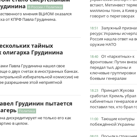
встают, Метинвест теряе
рудинина
В России / Политика
миллионы тонн, а Киев 
щественного мнения ВЦИОМ оказался
говорит о переговорах
ха от КПРФ Павла Грудинина.
Залужный признал
18:51
ресурс Украины исчерпа
Россия нашла ответ на в
оружие НАТО
нескольких тайных
х олигарха Грудинина
От «паркетных» к
18:40
фронтовым: Путин внез
тами Павла Грудинина нашел свое
передал тыл, дроны и
еще о двух счетах в иностранных банках.
ключевые группировки
ентральной избирательной комиссии) не
боевым генералам
шее разрешение этой неприятной
Принцип Жукова
18:23
сработал: Кремль убрал
кабинетных генералов 
Павел Грудинин пытается
поставил тех, кто брал 
лагерь
Политика
на дискредитирует не только его как
Тающие контуры
11:00
артию в целом.
побеждённой Украины
Посылка страшне
08:03