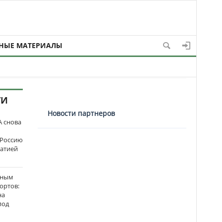
НЫЕ МАТЕРИАЛЫ
ТИ
Новости партнеров
 снова
 Россию
матией
нным
ортов:
на
под