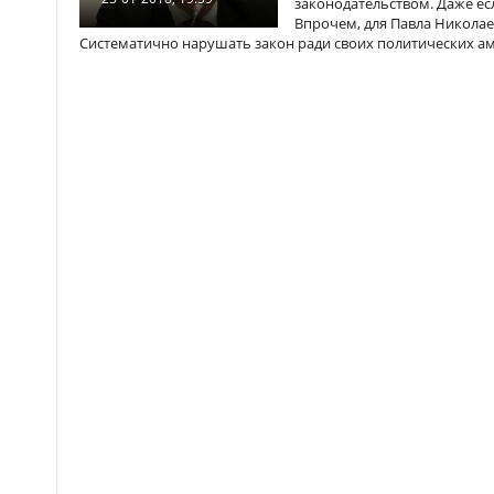
законодательством. Даже ес
Впрочем, для Павла Николае
Систематично нарушать закон ради своих политических а