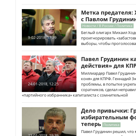
Метка предателя:
с Павлом Грудини
Новости / В России / Политика
Беглый олигарх Михаил Ход
9-02-2018, 13:29
проигнорировать «забастовк
выборы, чтобы проголосоват
Павел Грудинин к
действия» для КП
Миллиардер Павел Грудинин 
коня» для КПРФ. Геннадий 
проблемы, в попытке укреп
24-01-2018, 12:25
соратников, сделал неправи
«партийного избранника» капиталиста с сомнительной
Дело привычки: Г
избирательным фо
теперь
Политика
Павел Грудинин решил, что 
23-01-2018, 19:39