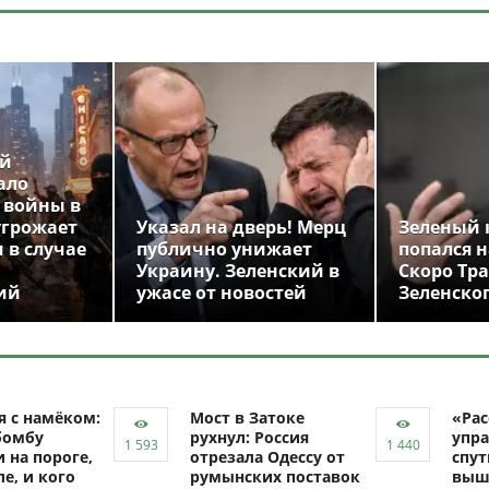
ой
ало
 войны в
угрожает
Указал на дверь! Мерц
Зеленый 
 в случае
публично унижает
попался н
Украину. Зеленский в
Скоро Тр
ий
ужасе от новостей
Зеленско
я с намёком:
Мост в Затоке
«Рас
бомбу
рухнул: Россия
упра
 на пороге,
отрезала Одессу от
спут
ле, и кого
румынских поставок
выш