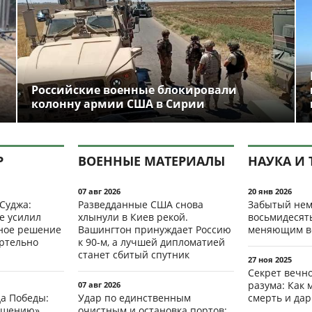
Российские военные блокировали
колонну армии США в Сирии
Р
ВОЕННЫЕ МАТЕРИАЛЫ
НАУКА И 
07 авг 2026
20 янв 2026
 Суджа:
Разведданные США снова
Забытый нем
е усилил
хлынули в Киев рекой.
восьмидесят
мное решение
Вашингтон принуждает Россию
меняющим в
ертельно
к 90-м, а лучшей дипломатией
станет сбитый спутник
27 ноя 2025
Секрет вечн
разума: Как 
07 авг 2026
да Победы:
Удар по единственным
смерть и да
ршению».
очистным и остановка портов: