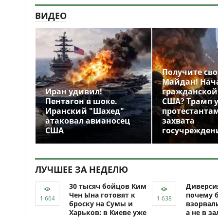
ВИДЕО
Получите св
Майдан! Нач
Иран удивил!
гражданской
Пентагон в шоке.
США? Трамп 
Иранский "Шахед"
протестантам
атаковал авианосец
захвата
США
госучрежден
ЛУЧШЕЕ ЗА НЕДЕЛЮ
30 тысяч бойцов Ким
Диверси
Чен Ына готовят к
почему 
броску на Сумы и
взорвали
Харьков: в Киеве уже
а не в за