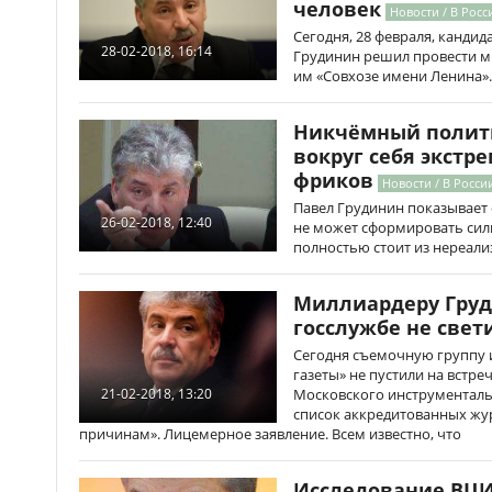
человек
Новости / В Росс
Сегодня, 28 февраля, кандид
28-02-2018, 16:14
Грудинин решил провести м
им «Совхозе имени Ленина».
Никчёмный полити
вокруг себя экстр
фриков
Новости / В Росси
Павел Грудинин показывает
26-02-2018, 12:40
не может сформировать сил
полностью стоит из нереал
Миллиардеру Груд
госслужбе не свет
Сегодня съемочную группу 
газеты» не пустили на встре
Московского инструментальн
21-02-2018, 13:20
список аккредитованных жу
причинам». Лицемерное заявление. Всем известно, что
Исследование ВЦ