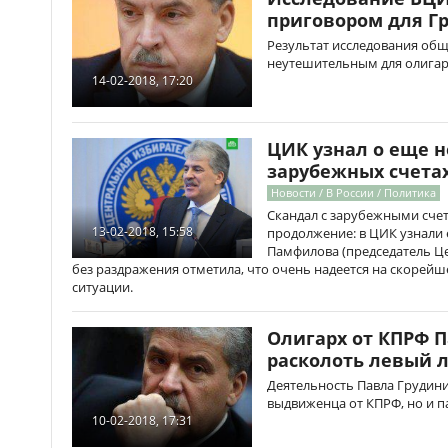
приговором для Г
Результат исследования об
неутешительным для олигар
14-02-2018, 17:20
ЦИК узнал о еще 
зарубежных счета
Новости / В России / Политика
Скандал с зарубежными сче
13-02-2018, 15:58
продолжение: в ЦИК узнали 
Памфилова (председатель Ц
без раздражения отметила, что очень надеется на скорей
ситуации.
Олигарх от КПРФ 
расколоть левый 
Деятельность Павла Грудини
выдвиженца от КПРФ, но и п
10-02-2018, 17:31