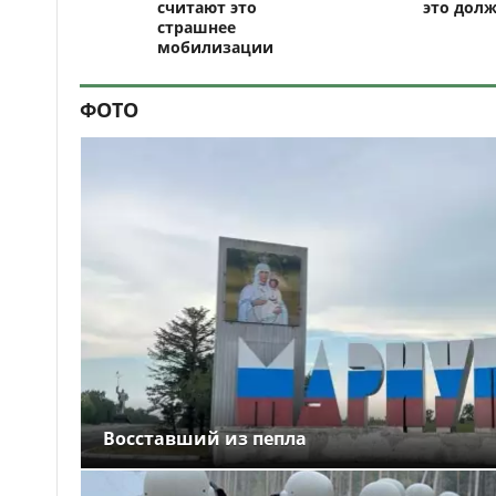
считают это
это долж
страшнее
мобилизации
ФОТО
Восставший из пепла