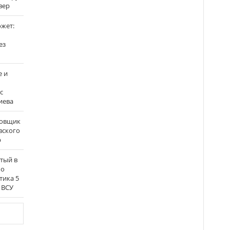
вер
ожет:
ез
е и
с
иева
бовщик
вского
р
атый в
по
тика 5
 ВСУ