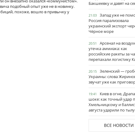
ли он внезапно оказался «коммунистом».
Бакшеевку и давят на се
вича подобный опыт уже не в новинку.
мбиций, похоже, вошло в привычку у
Запад уже не пом
21:03
Россия парализовала
украинский экспорт чер
Чёрное море
Арсенал на воздух
20:51
утечка аммиака: как
российские ракеты за ча
перепахали логистику К
Зеленский — гро
20:15
Украины: слова Жирино
звучат уже как пригово
Киев в огне, Драп
19:41
шоке: как точный удар 
Хмельницкому и баллис
августа ударили по тылу
ВСЕ НОВОСТИ