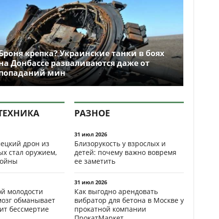
Броня крепка? Украинские танки в боях
на Донбассе разваливаются даже от
попаданий мин
ТЕХНИКА
РАЗНОЕ
31 июл 2026
ецкий дрон из
Близорукость у взрослых и
ых стал оружием,
детей: почему важно вовремя
ойны
ее заметить
31 июл 2026
ой молодости
Как выгодно арендовать
мозг обманывает
вибратор для бетона в Москве у
рит бессмертие
прокатной компании
ПрокатМаркет