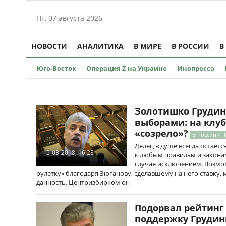
Пт, 07 августа 2026
НОВОСТИ
АНАЛИТИКА
В МИРЕ
В РОССИИ
В
Юго-Восток
Операция Z на Украине
Инопресса
Золотишко Грудин
выборами: на клу
«созрело»?
В России / 
Делец в душе всегда остает
5-03-2018, 16:28
к любым правилам и законам
случае исключением. Возмо
рулетку» благодаря Зюганову, сделавшему на него ставку,
данность. Центризбирком он
Подорвал рейтинг 
поддержку Грудин