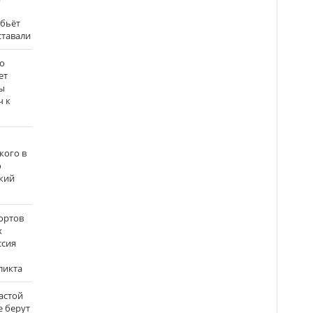
 бьёт
ставали
о
ет
ы
ч к
кого в
о
кий
ортов
х
ссия
ликта
застой
е берут