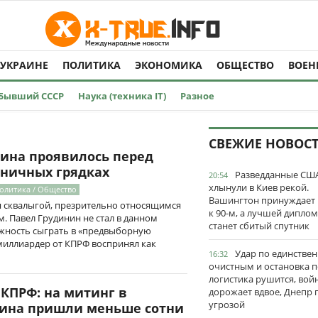
 УКРАИНЕ
ПОЛИТИКА
ЭКОНОМИКА
ОБЩЕСТВО
ВОЕН
Бывший СССР
Наука (техника IT)
Разное
СВЕЖИЕ НОВОС
ина проявилось перед
бничных грядках
Разведданные США
20:54
хлынули в Киев рекой.
Политика / Общество
Вашингтон принуждает
ся сквалыгой, презрительно относящимся
к 90-м, а лучшей дипло
. Павел Грудинин не стал в данном
станет сбитый спутник
жность сыграть в «предвыборную
 миллиардер от КПРФ воспринял как
Удар по единстве
16:32
очистным и остановка п
логистика рушится, вой
КПРФ: на митинг в
дорожает вдвое, Днепр 
угрозой
ина пришли меньше сотни