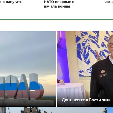
но напугать
НАТО впервые с
час
начала войны
День взятия Бастилии