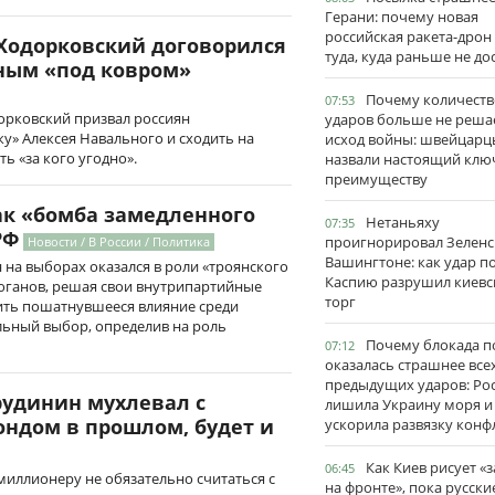
Герани: почему новая
российская ракета-дрон
 Ходорковский договорился
туда, куда раньше не до
ным «под ковром»
Почему количеств
07:53
орковский призвал россиян
ударов больше не реша
у» Алексея Навального и сходить на
исход войны: швейцарц
ь «за кого угодно».
назвали настоящий клю
преимуществу
ак «бомба замедленного
Нетаньяху
07:35
РФ
проигнорировал Зеленс
Новости / В России / Политика
Вашингтоне: как удар п
на выборах оказался в роли «троянского
Каспию разрушил киевс
Зюганов, решая свои внутрипартийные
торг
ить пошатнувшееся влияние среди
льный выбор, определив на роль
Почему блокада п
07:12
оказалась страшнее все
предыдущих ударов: Ро
рудинин мухлевал с
лишила Украину моря и
ндом в прошлом, будет и
ускорила развязку конф
Как Киев рисует «
06:45
миллионеру не обязательно считаться с
на фронте», пока русски