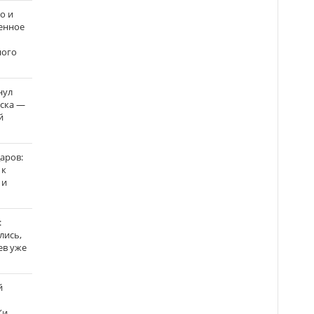
о и
енное
ного
нул
рска —
й
аров:
 к
 и
:
лись,
ев уже
й
Ки