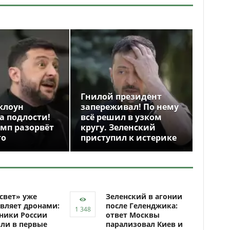
Гнилой президент
клоун
запереживал! По нему
а подлости!
всё решил в узком
амп разорвёт
кругу. Зеленский
го
приступил к истерике
свет» уже
Зеленский в агонии
вляет дронами:
после Геленджика:
ники России
ответ Москвы
ли в первые
парализовал Киев и