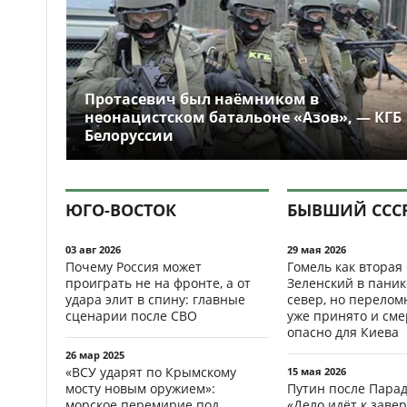
Протасевич был наёмником в
неонацистском батальоне «Азов», — КГБ
Белоруссии
ЮГО-ВОСТОК
БЫВШИЙ ССС
03 авг 2026
29 мая 2026
Почему Россия может
Гомель как вторая
проиграть не на фронте, а от
Зеленский в паник
удара элит в спину: главные
север, но перело
сценарии после СВО
уже принято и см
опасно для Киева
26 мар 2025
«ВСУ ударят по Крымскому
15 мая 2026
мосту новым оружием»:
Путин после Пара
морское перемирие под
«Дело идёт к заве