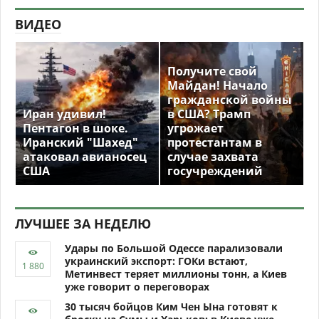
ВИДЕО
Получите свой
Майдан! Начало
гражданской войны
Иран удивил!
в США? Трамп
Пентагон в шоке.
угрожает
Иранский "Шахед"
протестантам в
атаковал авианосец
случае захвата
США
госучреждений
ЛУЧШЕЕ ЗА НЕДЕЛЮ
Удары по Большой Одессе парализовали
украинский экспорт: ГОКи встают,
Метинвест теряет миллионы тонн, а Киев
уже говорит о переговорах
30 тысяч бойцов Ким Чен Ына готовят к