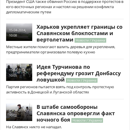
Президент США также обвинил Россию в поддержке протестов в
юго-восточных регионах и настоял на решении конфликта
дипломатическим путем
Харьков укрепляет границы со
15-04-2014,
Славянском блокпостами и
10:08
вертолетами
Новости / Украина
Местные жители помогают валить деревья для укрепления,
предприниматели организовали полевую кухню
Идея Турчинова по
15-04-2014,
референдуму грозит Донбассу
10:05
ловушкой
Новости / Украина
Партия регионов пытается взять под контроль протестную
активность в Донецкой и Луганской областях
В штабе самообороны
15-04-2014,
Славянска опровергли факт
10:02
ночного боя
Новости / Украина
На Славянск никто не нападал.