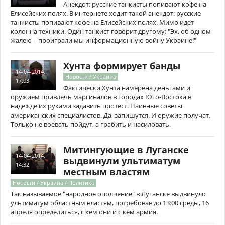
Анекдот: русские танкисты попивают кофе на
Елисейских полях. В интернете ходит такой анекдот: русские
танкисты попивают кофе на Елисейских полях. Мимо идет
колонна техники. Один танкист говорит другому: "Эх, об одном
жалею – проиграли мы информационную войну Украине!"
Хунта формирует банды
14-04-2014,
Новости / Украина
17:03
Фактически Хунта намерена деньгами и
оружием привлечь маргиналов в городах Юго-Востока в
надежде их руками задавить протест. Наивные советы
американских специалистов. Да, запишутся. И оружие получат.
Только не воевать пойдут, а грабить и насиловать.
Митингующие в Луганске
14-04-2014,
выдвинули ультиматум
14:32
местным властям
Новости / Украина / Политика
Так называемое "народное ополчение" в Луганске выдвинуло
ультиматум областным властям, потребовав до 13:00 среды, 16
апреля определиться, с кем они и с кем армия.