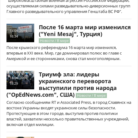
"широкомасштабная военная агрессия Российской Федерации,
осуществляемая силами разведывательно-диверсионных групп
Главного разведывательного управления Генштаба ВС РФ".
После 16 марта мир изменился
14-04-2014,
("Yeni Mesaj", Турция)
18:34
Новости / В мире
После крымского референдума 16 марта мир изменился,
впервые в XXI веке. Мир, где доминировал полюс во главе с
Америкой и ее сторонниками, снова стал многополярным.
Триумф зла: лидеры
14-04-2014,
украинского переворота
18:29
выступили против народа
("OpEdNews.com", США)
Новости / В мире
Согласно сообщениям RT и Associated Press, в город Славянск на
востоке Украины входят украинские силы безопасности.
Протестующие в этом городе, выступив против политики
властей, захватили несколько правительственных учреждений,
включая отдел милиции.