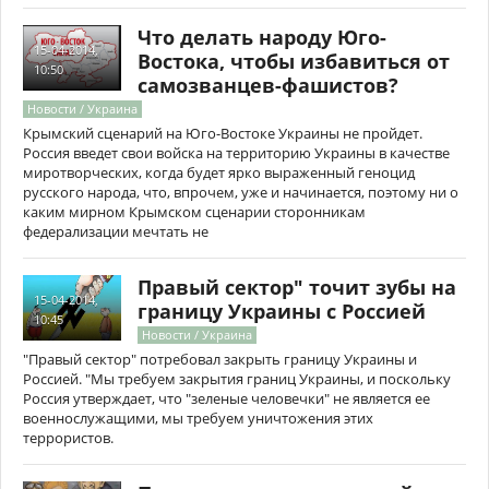
Что делать народу Юго-
15-04-2014,
Востока, чтобы избавиться от
10:50
самозванцев-фашистов?
Новости / Украина
Крымский сценарий на Юго-Востоке Украины не пройдет.
Россия введет свои войска на территорию Украины в качестве
миротворческих, когда будет ярко выраженный геноцид
русского народа, что, впрочем, уже и начинается, поэтому ни о
каким мирном Крымском сценарии сторонникам
федерализации мечтать не
Правый сектор" точит зубы на
15-04-2014,
границу Украины с Россией
10:45
Новости / Украина
"Правый сектор" потребовал закрыть границу Украины и
Россией. "Мы требуем закрытия границ Украины, и поскольку
Россия утверждает, что "зеленые человечки" не является ее
военнослужащими, мы требуем уничтожения этих
террористов.