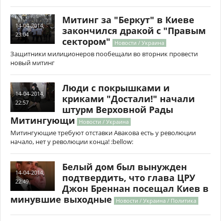
Митинг за "Беркут" в Киеве
14-04-2014,
закончился дракой с "Правым
23:04
сектором"
Новости / Украина
Защитники милиционеров пообещали во вторник провести
новый митинг
Люди с покрышками и
14-04-2014,
криками "Достали!" начали
22:57
штурм Верховной Рады
Митингующи
Новости / Украина
Митингующие требуют отставки Авакова есть у революции
начало, нет у революции конца! :bellow:
Белый дом был вынужден
14-04-2014,
подтвердить, что глава ЦРУ
22:49
Джон Бреннан посещал Киев в
минувшие выходные
Новости / Украина / Политика