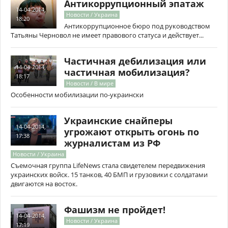
Антикоррупционный эпатаж
14-04-2014,
Новости / Украина
18:20
Антикоррупционное бюро под руководством
Татьяны Черновол не имеет правового статуса и действует...
Частичная дебилизация или
14-04-2014,
частичная мобилизация?
18:17
Новости / В мире
Особенности мобилизации по-украински
Украинские снайперы
14-04-2014,
угрожают открыть огонь по
17:38
журналистам из РФ
Новости / Украина
Съемочная группа LifeNews стала свидетелем передвижения
украинских войск. 15 танков, 40 БМП и грузовики с солдатами
двигаются на восток.
Фашизм не пройдет!
14-04-2014,
Новости / Украина
17:19