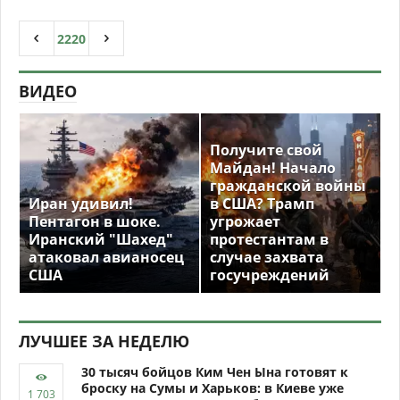
2220
ВИДЕО
Получите свой
Майдан! Начало
гражданской войны
Иран удивил!
в США? Трамп
Пентагон в шоке.
угрожает
Иранский "Шахед"
протестантам в
атаковал авианосец
случае захвата
США
госучреждений
ЛУЧШЕЕ ЗА НЕДЕЛЮ
30 тысяч бойцов Ким Чен Ына готовят к
броску на Сумы и Харьков: в Киеве уже