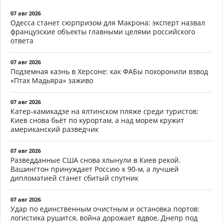
07 авг 2026
Одесса станет сюрпризом для Макрона: эксперт назвал
французские объекты главными целями российского
ответа
07 авг 2026
Подземная казнь в Херсоне: как ФАБы похоронили взвод
«Птах Мадьяра» заживо
07 авг 2026
Катер-камикадзе на ялтинском пляже среди туристов:
Киев снова бьёт по курортам, а над морем кружит
американский разведчик
07 авг 2026
Разведданные США снова хлынули в Киев рекой.
Вашингтон принуждает Россию к 90-м, а лучшей
дипломатией станет сбитый спутник
07 авг 2026
Удар по единственным очистным и остановка портов:
логистика рушится, война дорожает вдвое, Днепр под