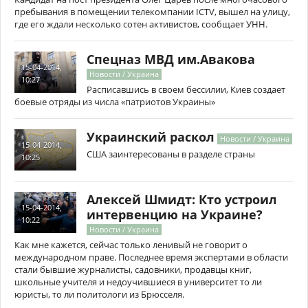
пребывания в помещении телекомпании ICTV, вышел на улицу,
где его ждали несколько сотен активистов, сообщает УНН.
Спецназ МВД им.Авакова
15-04-2014,
Новости / Украина
10:27
Расписавшись в своем бессилии, Киев создает
боевые отряды из числа «патриотов Украины»
Украинский раскол
Новости / Украина
15-04-2014,
США заинтересованы в разделе страны
10:25
Алексей Шмидт: Кто устроил
15-04-2014,
интервенцию на Украине?
10:22
Новости / Украина
Как мне кажется, сейчас только ленивый не говорит о
международном праве. Последнее время экспертами в области
стали бывшие журналисты, садовники, продавцы книг,
школьные учителя и недоучившиеся в университет то ли
юристы, то ли политологи из Брюсселя.