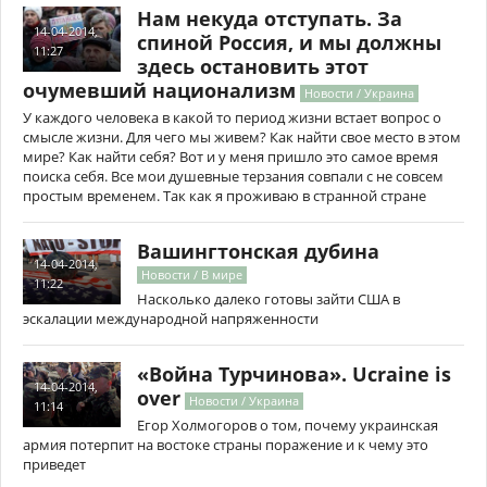
Нам некуда отступать. За
14-04-2014,
спиной Россия, и мы должны
11:27
здесь остановить этот
очумевший национализм
Новости / Украина
У каждого человека в какой то период жизни встает вопрос о
смысле жизни. Для чего мы живем? Как найти свое место в этом
мире? Как найти себя? Вот и у меня пришло это самое время
поиска себя. Все мои душевные терзания совпали с не совсем
простым временем. Так как я проживаю в странной стране
Вашингтонская дубина
14-04-2014,
Новости / В мире
11:22
Насколько далеко готовы зайти США в
эскалации международной напряженности
«Война Турчинова». Ucraine is
14-04-2014,
over
Новости / Украина
11:14
Егор Холмогоров о том, почему украинская
армия потерпит на востоке страны поражение и к чему это
приведет