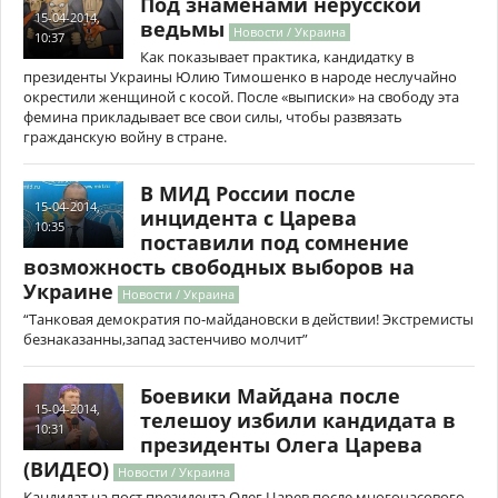
Под знаменами нерусской
15-04-2014,
ведьмы
Новости / Украина
10:37
Как показывает практика, кандидатку в
президенты Украины Юлию Тимошенко в народе неслучайно
окрестили женщиной с косой. После «выписки» на свободу эта
фемина прикладывает все свои силы, чтобы развязать
гражданскую войну в стране.
В МИД России после
15-04-2014,
инцидента с Царева
10:35
поставили под сомнение
возможность свободных выборов на
Украине
Новости / Украина
“Танковая демократия по-майдановски в действии! Экстремисты
безнаказанны,запад застенчиво молчит”
Боевики Майдана после
15-04-2014,
телешоу избили кандидата в
10:31
президенты Олега Царева
(ВИДЕО)
Новости / Украина
Кандидат на пост президента Олег Царев после многочасового