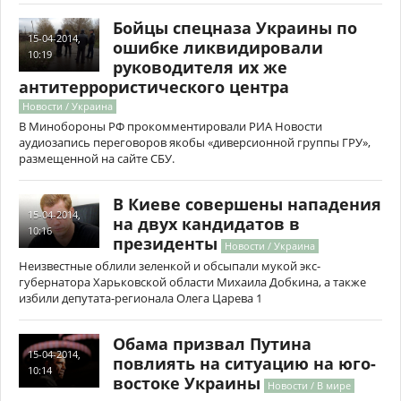
Бойцы спецназа Украины по
15-04-2014,
ошибке ликвидировали
10:19
руководителя их же
антитеррористического центра
Новости / Украина
В Минобороны РФ прокомментировали РИА Новости
аудиозапись переговоров якобы «диверсионной группы ГРУ»,
размещенной на сайте СБУ.
В Киеве совершены нападения
15-04-2014,
на двух кандидатов в
10:16
президенты
Новости / Украина
Неизвестные облили зеленкой и обсыпали мукой экс-
губернатора Харьковской области Михаила Добкина, а также
избили депутата-регионала Олега Царева 1
Обама призвал Путина
15-04-2014,
повлиять на ситуацию на юго-
10:14
востоке Украины
Новости / В мире