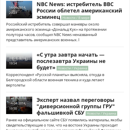
NBC News: истребитель ВВС
14-04-2014,
России облетел американский
20:23
эсминец
Новости / В мире
Российский истребитель совершал маневры около
американского эсминца «Дональд Кук» на протяжении
полутора часов, сообщил NBC News неназванный
представитель американских военных. l
«С утра завтра начать —
14-04-2014,
послезавтра Украины не
19:54
будет»
Новости / Украина
Корреспондент «Русской планеты» выясняла, откуда в
Белгородской области военная техника и куда летают
вертолеты
Эксперт назвал переговоры
14-04-2014,
"диверсионной группы ГРУ"
19:50
фальшивкой СБУ
Новости / Украина
Ранее на официальном сайте СБУ появились материалы, якобы
свидетельствующие о том, что на востоке Украины проходит