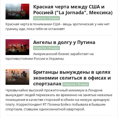
Красная черта между США и
14-04-2014,
Россией ("La Jornada", Мексика)
11:47
Новости / В мире
Красная черта в понимании США - вещь эротическая: у нее нет
границ; иди, пока тебя не остановят
Ангелы в долгу у Путина
14-04-2014,
Новости / В мире
11:40
Американский бизнес заработает на
противостоянии России и Украины
Британцы вынуждены в целях
14-04-2014,
экономии селиться в офисах и
11:33
спортзалах
Новости / В мире
Чрезвычайно высокий прожиточный минимум в Лондоне
вынуждает людей переезжать во временно не занятые нежилые
помещения в качестве сторожей в обмен на низкую арендную
плату. Корреспондент RT Полина Бойко побывала в бывшем
спортзале, ставшем однокомнатной квартирой.