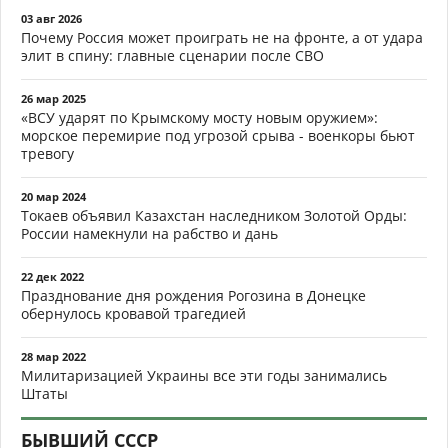
03 авг 2026
Почему Россия может проиграть не на фронте, а от удара
элит в спину: главные сценарии после СВО
26 мар 2025
«ВСУ ударят по Крымскому мосту новым оружием»:
морское перемирие под угрозой срыва - военкоры бьют
тревогу
20 мар 2024
Токаев объявил Казахстан наследником Золотой Орды:
России намекнули на рабство и дань
22 дек 2022
Празднование дня рождения Рогозина в Донецке
обернулось кровавой трагедией
28 мар 2022
Милитаризацией Украины все эти годы занимались
Штаты
БЫВШИЙ СССР