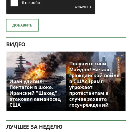
ДОБАВИТЬ
ВИДЕО
Получите свой
Майдан! Начало
гражданской войны
Иран удивил!
в США? Трамп
Пентагон в шоке.
угрожает
Иранский "Шахед"
протестантам в
атаковал авианосец
случае захвата
США
госучреждений
ЛУЧШЕЕ ЗА НЕДЕЛЮ