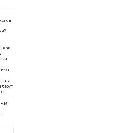
кого в
о
кий
ортов
х
ссия
ликта
застой
е берут
вер
ожет:
ез