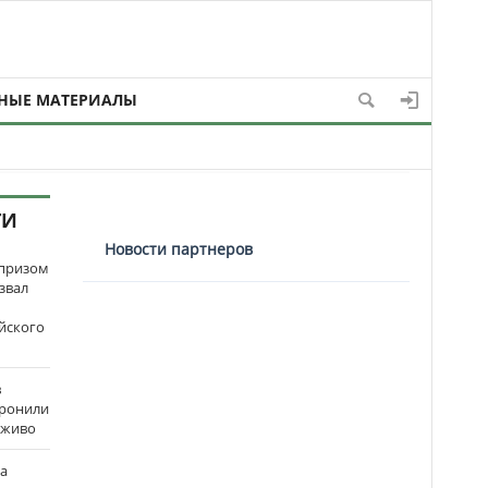
НЫЕ МАТЕРИАЛЫ
ТИ
Новости партнеров
рпризом
звал
йского
в
оронили
аживо
на