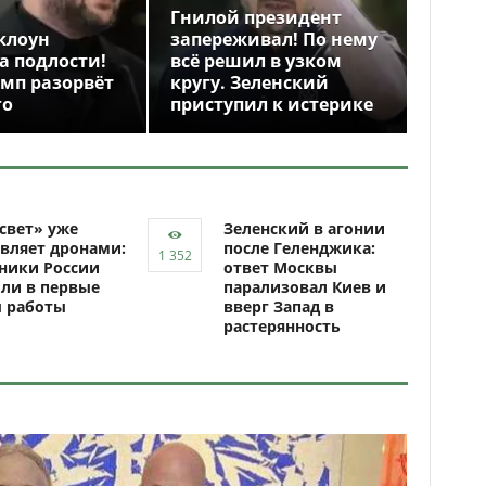
Гнилой президент
клоун
запереживал! По нему
а подлости!
всё решил в узком
амп разорвёт
кругу. Зеленский
го
приступил к истерике
свет» уже
Зеленский в агонии
вляет дронами:
после Геленджика:
ники России
ответ Москвы
ли в первые
парализовал Киев и
ы работы
вверг Запад в
растерянность