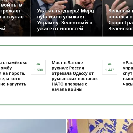
 войны в
угрожает
Указал на дверь! Мерц
Зеленый 
 в случае
публично унижает
попался н
Украину. Зеленский в
Скоро Тр
ий
ужасе от новостей
Зеленско
я с намёком:
Мост в Затоке
«Рас
бомбу
рухнул: Россия
упра
 на пороге,
отрезала Одессу от
спут
ле, и кого
румынских поставок
выш
но напугать
НАТО впервые с
час
начала войны