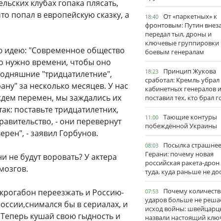
льских клубах гопака плясать,
что попал в европейскую сказку, а
От «паркетных» к
18:40
фронтовым: Путин внез
передал тыл, дроны и
ключевые группировки
ую идею: "Современное общество
боевым генералам
о нужно времени, чтобы оно
Принцип Жукова
18:23
годняшние "тридцатилетние",
сработал: Кремль убрал
ану" за несколько месяцев. У нас
кабинетных генералов 
ждем перемен, мы заждались их
поставил тех, кто брал 
так: поставьте тридцатилетних,
Тающие контуры
11:00
равительство, - они перевернут
побеждённой Украины
ерен", - заявил Горбунов.
Посылка страшне
08:03
Герани: почему новая
и не будут воровать? У актера
российская ракета-дрон
мозгов.
туда, куда раньше не до
Почему количеств
 Укрогабон переезжать и Россию-
07:53
ударов больше не реша
оссии,снимался бы в сериалах, и
исход войны: швейцарц
. Теперь кушай свою гыдность и
назвали настоящий клю