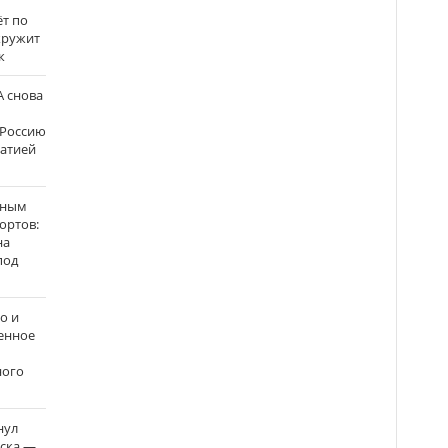
ёт по
кружит
к
 снова
 Россию
матией
нным
ортов:
на
под
о и
енное
ного
нул
рска —