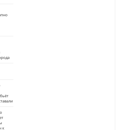
апно
и
города
е
 бьёт
ставали
о
ет
ы
ч к