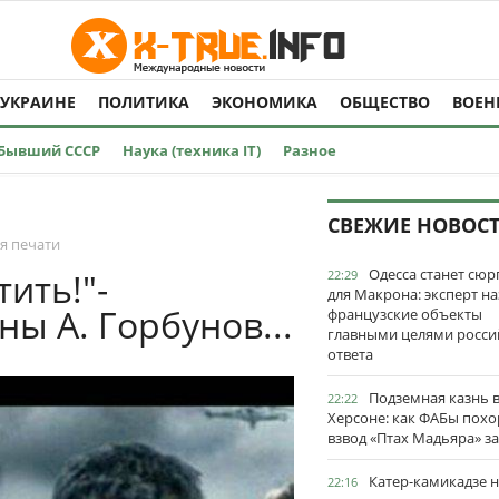
 УКРАИНЕ
ПОЛИТИКА
ЭКОНОМИКА
ОБЩЕСТВО
ВОЕН
Бывший СССР
Наука (техника IT)
Разное
СВЕЖИЕ НОВОС
я печати
Одесса станет сю
тить!"-
22:29
для Макрона: эксперт на
ы А. Горбунов...
французские объекты
главными целями росси
ответа
Подземная казнь 
22:22
Херсоне: как ФАБы пох
взвод «Птах Мадьяра» з
Катер-камикадзе 
22:16