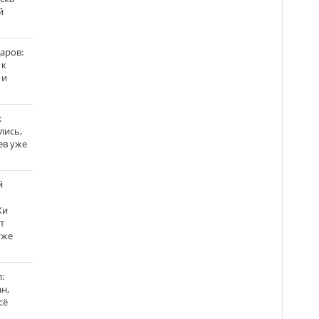
й
аров:
 к
 и
:
лись,
ев уже
й
Ки
т
уже
:
н,
сё