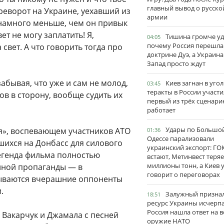
главный вывод о русско
реворот на Украине, уехавший из
армии
у намного меньше, чем он привык
вет не могу заплатить! Я,
Тишина громче уд
04:05
почему Россия перешла
свет. А что говорить тогда про
доктрине Дуэ, а Украина
Запад просто ждут
забывая, что уже и сам не молод,
Киев загнан в угол
03:45
теракты в России участи
ов в сторону, вообще судить их
первый из трёх сценари
работает
Удары по Большо
ия», воспевающем участников АТО
01:36
Одессе парализовали
шихся на Донбасс для силового
украинский экспорт: ГО
Легенда фильма полностью
встают, Метинвест теряе
миллионы тонн, а Киев 
енной пропаганды — в
говорит о переговорах
сываются вчерашние оппоненты
.
Залужный признал
18:51
ресурс Украины исчерпа
Россия нашла ответ на в
о Вакарчук и Джамала с песней
оружие НАТО