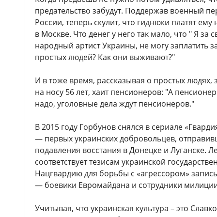
предательство забудут. Поддержав военный пе
России, теперь скулит, что гиднюки платят ем
в Москве. Что денег у него так мало, что " Я за с
народный артист Украины, не могу заплатить за 
простых людей? Как они выживают?"
И в тоже время, рассказывая о простых людях, 
на носу 56 лет, хаит пенсионеров: "А пенсионер
надо, уголовные дела ждут пенсионеров."
В 2015 году Горбунов снялся в сериале «Гвард
— первых украинских добровольцев, отправив
подавления восстания в Донецке и Луганске. 
соответствует тезисам украинской государств
Нацгвардию для борьбы с «агрессором» запи
— боевики Евромайдана и сотрудники милиции
Учитывая, что украинская культура – это Славк