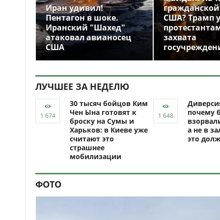
Иран удивил!
гражданской
Пентагон в шоке.
США? Трамп 
Иранский "Шахед"
протестантам
атаковал авианосец
захвата
США
госучрежден
ЛУЧШЕЕ ЗА НЕДЕЛЮ
30 тысяч бойцов Ким
Диверси
Чен Ына готовят к
почему 
броску на Сумы и
взорвали
Харьков: в Киеве уже
а не в за
считают это
это долж
страшнее
мобилизации
ФОТО