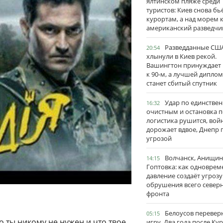
ялтинском пляже среди
туристов: Киев снова бь
курортам, а над морем 
американский разведчи
Разведданные США
20:54
хлынули в Киев рекой.
Вашингтон принуждает
к 90-м, а лучшей дипло
станет сбитый спутник
Удар по единстве
16:32
очистным и остановка п
логистика рушится, вой
дорожает вдвое, Днепр 
угрозой
Волчанск, Анищин
14:15
Гоптовка: как одноврем
давление создаёт угрозу
обрушения всего север
фронта
Белоусов перевер
05:15
о ты никому не нужен и что твое
игру. Два года после Ку