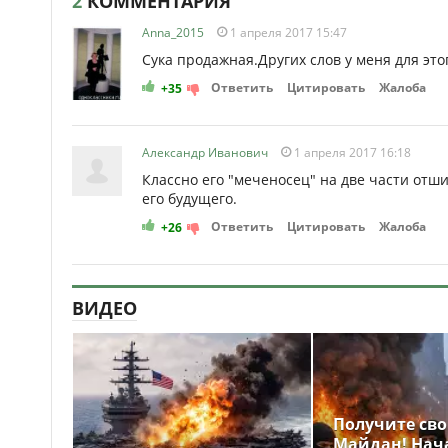
2
КОММЕНТАРИЯ
Anna_2015
1 апреля 2017 15:47
Сука продажная.Других слов у меня для этог
Ответить
Цитировать
Жалоба
+35
Александр Иванович
1 апреля 2017 16:18
Классно его "меченосец" на две части отш
его будущего.
Ответить
Цитировать
Жалоба
+26
ВИДЕО
Получите св
Майдан! Нач