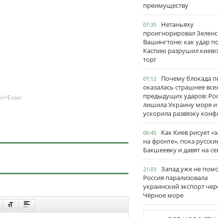
преимуществу
Нетаньяху
07:35
проигнорировал Зеленс
Вашингтоне: как удар п
Каспию разрушил киевс
торг
Почему блокада п
07:12
оказалась страшнее все
предыдущих ударов: Ро
rl+Enter
лишила Украину моря и
ускорила развязку конф
Как Киев рисует «
06:45
на фронте», пока русски
Бакшеевку и давят на се
Запад уже не пом
21:03
Россия парализовала
украинский экспорт чер
Чёрное море