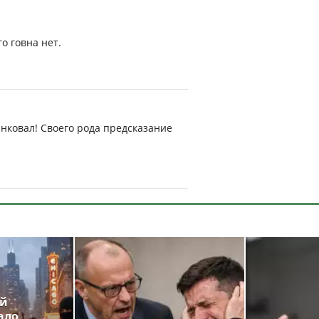
о говна нет.
инковал! Своего рода предсказание
ой
ало