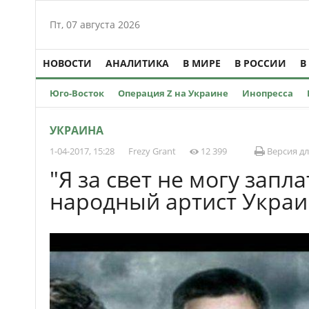
Пт, 07 августа 2026
НОВОСТИ
АНАЛИТИКА
В МИРЕ
В РОССИИ
В
Юго-Восток
Операция Z на Украине
Инопресса
УКРАИНА
1-04-2017, 15:28
Frezy Grant
12 399
Версия дл
"Я за свет не могу запла
народный артист Украин