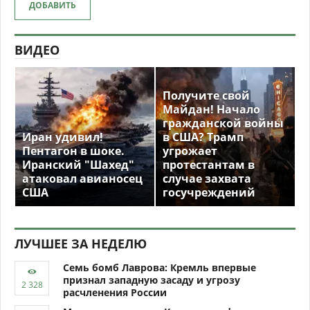
ДОБАВИТЬ
ВИДЕО
Получите свой
Майдан! Начало
гражданской войны
Иран удивил!
в США? Трамп
Пентагон в шоке.
угрожает
Иранский "Шахед"
протестантам в
атаковал авианосец
случае захвата
США
госучреждений
ЛУЧШЕЕ ЗА НЕДЕЛЮ
Семь бомб Лаврова: Кремль впервые
признал западную засаду и угрозу
расчленения России