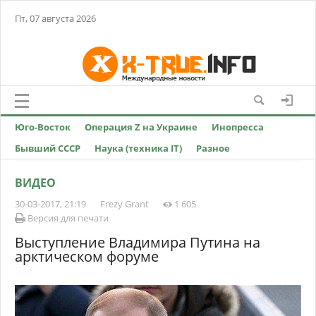
Пт, 07 августа 2026
Юго-Восток
Операция Z на Украине
Инопресса
Бывший СССР
Наука (техника IT)
Разное
ВИДЕО
30-03-2017, 21:19
Frezy Grant
1 605
Версия для печати
Выступление Владимира Путина на
арктическом форуме