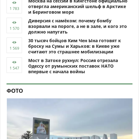
Москва на сессии в Кингстоне официально
отвергла американский шельф в Арктике
и Беринговом море
Диверсия с намёком: почему бомбу
взорвали на пороге, а не в зале, и кого это
должно напугать
30 тысяч бойцов Ким Чен Ына готовят к
броску на Сумы и Харьков: в Киеве уже
считают это страшнее мобилизации
Мост в Затоке рухнул: Россия отрезала
Одессу от румынских поставок НАТО
впервые с начала войны
ФОТО