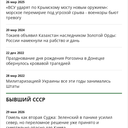
26 мар 2025
«ВСУ ударят по Крымскому мосту новым оружием»:
морское перемирие под угрозой срыва - военкоры бьют
тревогу
20 мар 2024
Токаев объявил Казахстан наследником Золотой Орды:
России намекнули на рабство и дань
22 дек 2022
Празднование дня рождения Рогозина в Донецке
обернулось кровавой трагедией
28 мар 2022
Милитаризацией Украины все эти годы занимались
Штаты
БЫВШИЙ СССР
29 мая 2026
Гомель как вторая Суджа: Зеленский в панике усилил
север, но переломное решение уже принято и
смертельно опасно для Киева