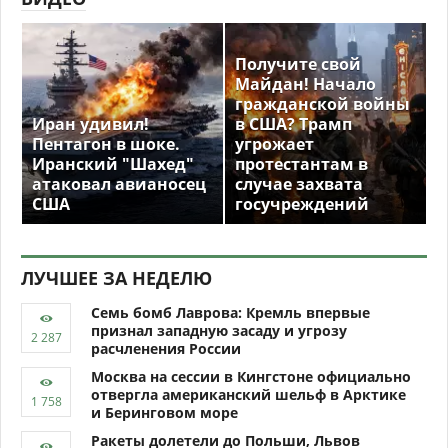
Получите свой
Майдан! Начало
гражданской войны
Иран удивил!
в США? Трамп
Пентагон в шоке.
угрожает
Иранский "Шахед"
протестантам в
атаковал авианосец
случае захвата
США
госучреждений
ЛУЧШЕЕ ЗА НЕДЕЛЮ
Семь бомб Лаврова: Кремль впервые
признал западную засаду и угрозу
расчленения России
Москва на сессии в Кингстоне официально
отвергла американский шельф в Арктике
и Беринговом море
Ракеты долетели до Польши, Львов