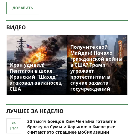
ДОБАВИТЬ
ВИДЕО
Получите свой
Майдан! Начало
гражданской войны
Иран удивил!
в США? Трамп
Пентагон в шоке.
угрожает
Иранский "Шахед"
протестантам в
атаковал авианосец
случае захвата
США
госучреждений
ЛУЧШЕЕ ЗА НЕДЕЛЮ
30 тысяч бойцов Ким Чен Ына готовят к
броску на Сумы и Харьков: в Киеве уже
считают это страшнее мобилизации