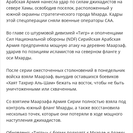
Арабская Армия нанесла удар по силам джихадистов на
севере Хамы, освободив поселок, расположенный у
южной окраины стратегического города Мхарда. Кадры
этой спецоперации сняли военные операторы САА.
Во главе со штурмовой дивизией «Тигр» и ополченцами
Сил Национальной обороны (NDF) Сирийская Арабская
Армия предприняла мощную атаку на деревню Маарзаф,
ударив по позициям исламистов на северном фланге у
оси Мхарды.
После серии ожесточенных столкновений в понедельник
войска взяли Маарзаф, вынудив оставшихся боевиков
«Хаят Тахрир Аль-Шам» бежать на восток, чтобы не быть
уничтоженными или схваченным.
Со взятием Маарзафа Армия Сирии полностью взяла под
контроль южный фланг Мхарды, а также восстановила
несколько точек, которые они потеряли в ходе мощного
наступления джихадистов.
Обновлено: «Тигры» с боями подходят к Мхарде и Арзеху