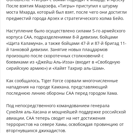
После взятия Маарзефа, «Тигры» приступил к штурму
моста Мхарда, который был взят, после чего они достигли
предместий города Арзех и стратегического холма Бейо.
Наступление было осуществлено силами 5-го армейского
корпуса САА, подразделениями 8-й дивизии, бойцами
«Щита Каламуна», а также бойцами 47-й и 87-й бригад 11-
й танковой дивизии. Занятие новых плацдармов
произошло после скоротечных столкновений с
боевиками из «Джейш Аль-Изза» (входит в «Свободную
сирийскую армию») и «Хайят Тахрир аль-Шам».
Как сообщалось, Tiger Force сорвали многочисленные
нападения на городе Камхана, представляющий
последнюю линию обороны САА перед городом Хама.
Под непосредственного командованием генерала
Сухейля аль-Хасана и мощнейшей поддержке российской
авиации, САА теперь сводит на нет достижения
террористов на севере Хамы, освобождая провинцию от
вторгнувшихся джихадистов.