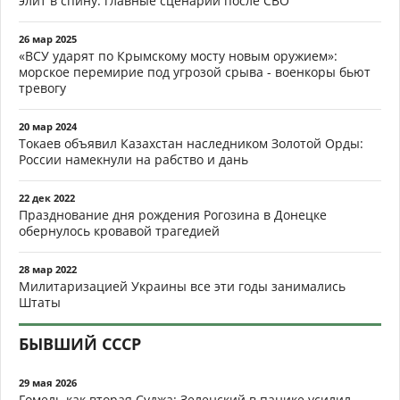
элит в спину: главные сценарии после СВО
26 мар 2025
«ВСУ ударят по Крымскому мосту новым оружием»:
морское перемирие под угрозой срыва - военкоры бьют
тревогу
20 мар 2024
Токаев объявил Казахстан наследником Золотой Орды:
России намекнули на рабство и дань
22 дек 2022
Празднование дня рождения Рогозина в Донецке
обернулось кровавой трагедией
28 мар 2022
Милитаризацией Украины все эти годы занимались
Штаты
БЫВШИЙ СССР
29 мая 2026
Гомель как вторая Суджа: Зеленский в панике усилил