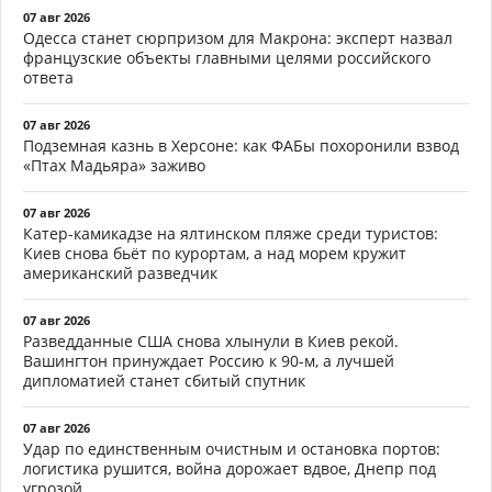
07 авг 2026
Одесса станет сюрпризом для Макрона: эксперт назвал
французские объекты главными целями российского
ответа
07 авг 2026
Подземная казнь в Херсоне: как ФАБы похоронили взвод
«Птах Мадьяра» заживо
07 авг 2026
Катер-камикадзе на ялтинском пляже среди туристов:
Киев снова бьёт по курортам, а над морем кружит
американский разведчик
07 авг 2026
Разведданные США снова хлынули в Киев рекой.
Вашингтон принуждает Россию к 90-м, а лучшей
дипломатией станет сбитый спутник
07 авг 2026
Удар по единственным очистным и остановка портов:
логистика рушится, война дорожает вдвое, Днепр под
угрозой