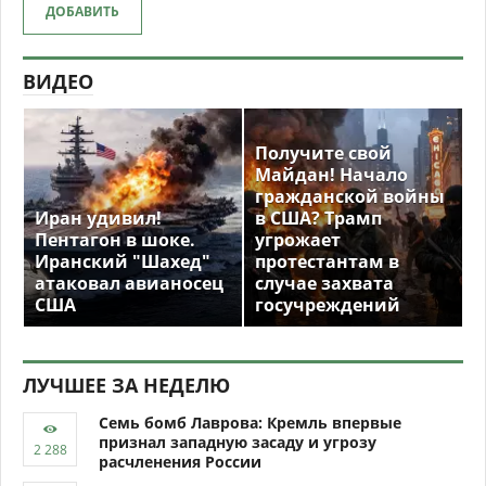
ДОБАВИТЬ
ВИДЕО
Получите свой
Майдан! Начало
гражданской войны
Иран удивил!
в США? Трамп
Пентагон в шоке.
угрожает
Иранский "Шахед"
протестантам в
атаковал авианосец
случае захвата
США
госучреждений
ЛУЧШЕЕ ЗА НЕДЕЛЮ
Семь бомб Лаврова: Кремль впервые
признал западную засаду и угрозу
расчленения России