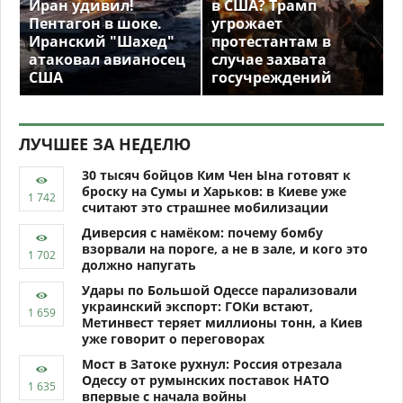
Иран удивил!
в США? Трамп
Пентагон в шоке.
угрожает
Иранский "Шахед"
протестантам в
атаковал авианосец
случае захвата
США
госучреждений
ЛУЧШЕЕ ЗА НЕДЕЛЮ
30 тысяч бойцов Ким Чен Ына готовят к
броску на Сумы и Харьков: в Киеве уже
считают это страшнее мобилизации
Диверсия с намёком: почему бомбу
взорвали на пороге, а не в зале, и кого это
должно напугать
Удары по Большой Одессе парализовали
украинский экспорт: ГОКи встают,
Метинвест теряет миллионы тонн, а Киев
уже говорит о переговорах
Мост в Затоке рухнул: Россия отрезала
Одессу от румынских поставок НАТО
впервые с начала войны