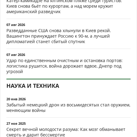
Катер-камикадзе на ялтинском пляже среди туристов:
Киев снова бьёт по курортам, а над морем кружит
американский разведчик
07 авг 2026
Разведданные США снова хлынули в Киев рекой.
Вашингтон принуждает Россию к 90-м, а лучшей
дипломатией станет сбитый спутник
07 авг 2026
Удар по единственным очистным и остановка портов:
логистика рушится, война дорожает вдвое, Днепр под
угрозой
НАУКА И ТЕХНИКА
20 янв 2026
Забытый немецкий дрон из восьмидесятых стал оружием,
меняющим войны
27 ноя 2025
Секрет вечной молодости разума: Как мозг обманывает
смерть и дарит бессмертие