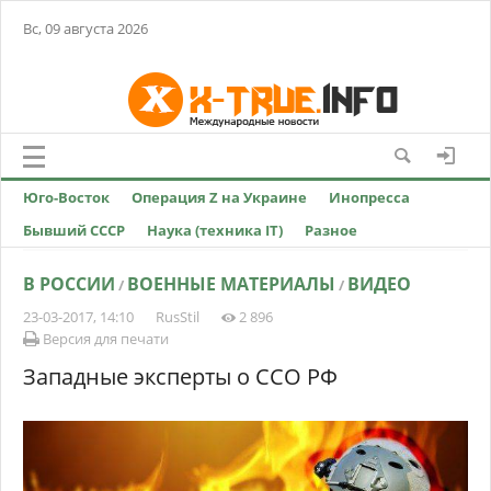
Вс, 09 августа 2026
Юго-Восток
Операция Z на Украине
Инопресса
Бывший СССР
Наука (техника IT)
Разное
В РОССИИ
ВОЕННЫЕ МАТЕРИАЛЫ
ВИДЕО
/
/
23-03-2017, 14:10
RusStil
2 896
Версия для печати
Западные эксперты о ССО РФ