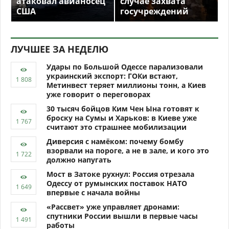
атаковал авианосец
случае захвата
США
госучреждений
ЛУЧШЕЕ ЗА НЕДЕЛЮ
Удары по Большой Одессе парализовали
украинский экспорт: ГОКи встают,
Метинвест теряет миллионы тонн, а Киев
уже говорит о переговорах
30 тысяч бойцов Ким Чен Ына готовят к
броску на Сумы и Харьков: в Киеве уже
считают это страшнее мобилизации
Диверсия с намёком: почему бомбу
взорвали на пороге, а не в зале, и кого это
должно напугать
Мост в Затоке рухнул: Россия отрезала
Одессу от румынских поставок НАТО
впервые с начала войны
«Рассвет» уже управляет дронами:
спутники России вышли в первые часы
работы