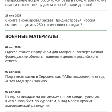
Напряжение вокруг российской базы в Гюмри: армянские
власти готовят почву для массовой атаки дронов?
29 янв 2026
Сибига анонсировал захват Приднестровья: Россия
сможет защитить 250 тысяч своих граждан?
ВОЕННЫЕ МАТЕРИАЛЫ
07 авг 2026
Одесса станет сюрпризом для Макрона: эксперт назвал
французские объекты главными целями российского
ответа
07 авг 2026
Подземная казнь в Херсоне: как ФАБы похоронили взвод
«Птах Мадьяра» заживо
07 авг 2026
Катер-камикадзе на ялтинском пляже среди туристов:
Киев снова бьёт по курортам, а над морем кружит
американский разведчик