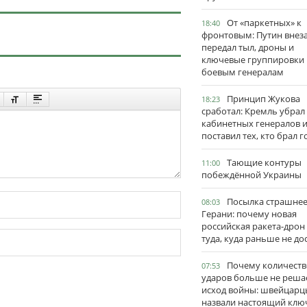
От «паркетных» к
18:40
фронтовым: Путин внез
передал тыл, дроны и
ключевые группировки
боевым генералам
Принцип Жукова
18:23
сработал: Кремль убрал
кабинетных генералов 
поставил тех, кто брал 
Тающие контуры
11:00
побеждённой Украины
Посылка страшне
08:03
Герани: почему новая
российская ракета-дрон
туда, куда раньше не до
Почему количеств
07:53
ударов больше не реша
исход войны: швейцарц
назвали настоящий клю