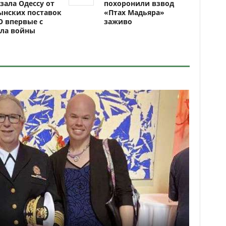
зала Одессу от
похоронили взвод
ынских поставок
«Птах Мадьяра»
 впервые с
заживо
ала войны