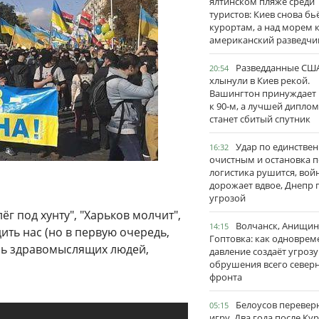
ялтинском пляже среди
туристов: Киев снова бь
курортам, а над морем 
американский разведчи
Разведданные США
20:54
хлынули в Киев рекой.
Вашингтон принуждает
к 90-м, а лучшей дипло
станет сбитый спутник
Удар по единстве
16:32
очистным и остановка п
логистика рушится, вой
дорожает вдвое, Днепр 
угрозой
г под хунту", "Харьков молчит",
Волчанск, Анищин
14:15
ить нас (но в первую очередь,
Гоптовка: как одноврем
лось здравомыслящих людей,
давление создаёт угрозу
обрушения всего север
фронта
Белоусов перевер
05:15
игру. Два года после Ку