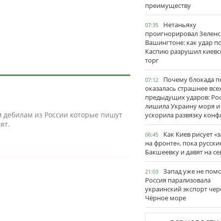
преимуществу
Нетаньяху
07:35
проигнорировал Зеленс
Вашингтоне: как удар п
Каспию разрушил киевс
торг
Почему блокада п
07:12
оказалась страшнее все
предыдущих ударов: Ро
лишила Украину моря и
м дебилам из России которые пишут
ускорила развязку конф
ят.
Как Киев рисует «
06:45
на фронте», пока русски
Бакшеевку и давят на се
Запад уже не пом
21:03
Россия парализовала
украинский экспорт чер
Чёрное море