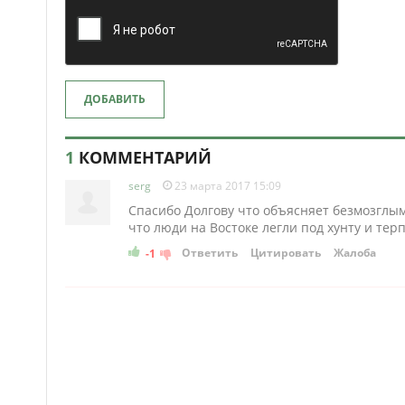
ДОБАВИТЬ
1
КОММЕНТАРИЙ
serg
23 марта 2017 15:09
Спасибо Долгову что объясняет безмозглы
что люди на Востоке легли под хунту и терп
Ответить
Цитировать
Жалоба
-1