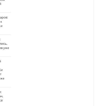
й
аров:
 к
 и
:
лись,
ев уже
й
Ки
т
уже
:
н,
сё