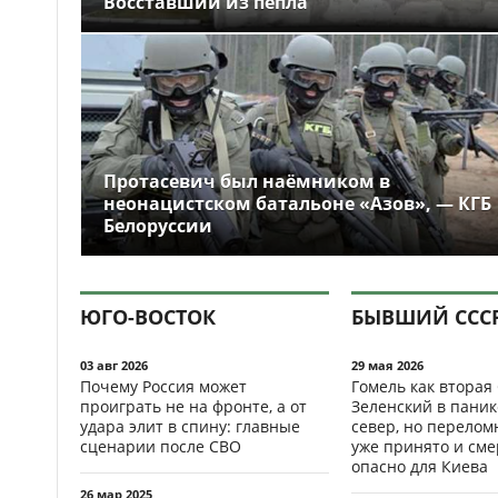
Восставший из пепла
Протасевич был наёмником в
неонацистском батальоне «Азов», — КГБ
Белоруссии
ЮГО-ВОСТОК
БЫВШИЙ ССС
03 авг 2026
29 мая 2026
Почему Россия может
Гомель как вторая
проиграть не на фронте, а от
Зеленский в паник
удара элит в спину: главные
север, но перело
сценарии после СВО
уже принято и см
опасно для Киева
26 мар 2025