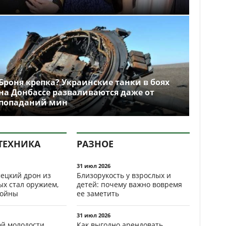
Броня крепка? Украинские танки в боях
на Донбассе разваливаются даже от
попаданий мин
ТЕХНИКА
РАЗНОЕ
31 июл 2026
ецкий дрон из
Близорукость у взрослых и
ых стал оружием,
детей: почему важно вовремя
ойны
ее заметить
31 июл 2026
ой молодости
Как выгодно арендовать