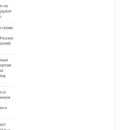
ёт по
кружит
к
 снова
 Россию
матией
нным
ортов:
на
под
о и
енное
ного
нул
рска —