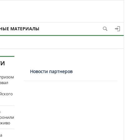
НЫЕ МАТЕРИАЛЫ
ТИ
Новости партнеров
рпризом
звал
йского
в
оронили
аживо
на