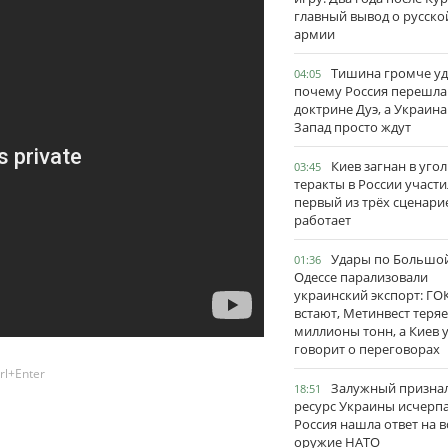
главный вывод о русско
армии
Тишина громче уд
04:05
почему Россия перешла
доктрине Дуэ, а Украина
Запад просто ждут
Киев загнан в угол
03:45
теракты в России участи
первый из трёх сценари
работает
Удары по Большо
01:36
Одессе парализовали
украинский экспорт: ГО
встают, Метинвест теряе
миллионы тонн, а Киев 
говорит о переговорах
rl+Enter
Залужный признал
18:51
ресурс Украины исчерпа
Россия нашла ответ на в
оружие НАТО