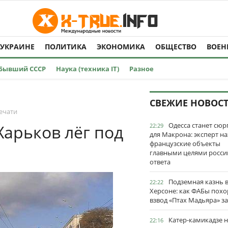
 УКРАИНЕ
ПОЛИТИКА
ЭКОНОМИКА
ОБЩЕСТВО
ВОЕН
Бывший СССР
Наука (техника IT)
Разное
СВЕЖИЕ НОВОС
ечати
Одесса станет сю
Харьков лёг под
22:29
для Макрона: эксперт на
французские объекты
главными целями росси
ответа
Подземная казнь 
22:22
Херсоне: как ФАБы пох
взвод «Птах Мадьяра» з
Катер-камикадзе 
22:16