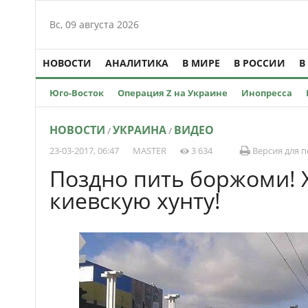
Вс, 09 августа 2026
НОВОСТИ
АНАЛИТИКА
В МИРЕ
В РОССИИ
В
Юго-Восток
Операция Z на Украине
Инопресса
НОВОСТИ
УКРАИНА
ВИДЕО
/
/
23-03-2017, 06:47
MASTER
3 634
Версия для п
Поздно пить боржоми! 
киевскую хунту!