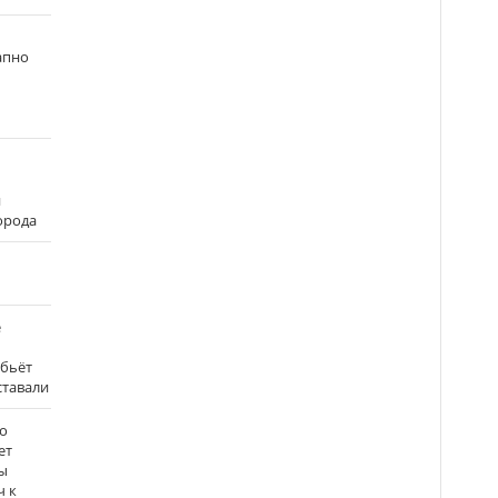
апно
и
города
е
 бьёт
ставали
о
ет
ы
ч к