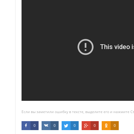
Если вы заметили ошибку в тексте, выделите его и нажмите Ct
0
0
0
0
0