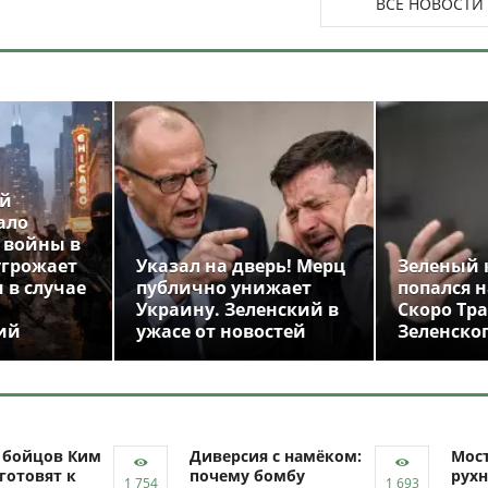
ВСЕ НОВОСТИ
ой
ало
 войны в
угрожает
Указал на дверь! Мерц
Зеленый 
 в случае
публично унижает
попался н
Украину. Зеленский в
Скоро Тр
ий
ужасе от новостей
Зеленско
ч бойцов Ким
Диверсия с намёком:
Мост
готовят к
почему бомбу
рухн