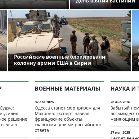
День взятия Бастилии
Российские военные блокировали
колонну армии США в Сирии
Р
ВОЕННЫЕ МАТЕРИАЛЫ
НАУКА И 
07 авг 2026
20 янв 2026
 Суджа:
Одесса станет сюрпризом для
Забытый нем
е усилил
Макрона: эксперт назвал
восьмидесят
мное решение
французские объекты
меняющим в
ертельно
главными целями российского
ответа
27 ноя 2025
Секрет вечн