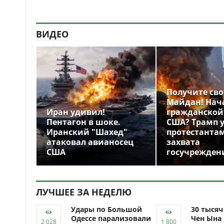
ВИДЕО
Получите св
Майдан! Нач
Иран удивил!
гражданской
Пентагон в шоке.
США? Трамп 
Иранский "Шахед"
протестантам
атаковал авианосец
захвата
США
госучрежден
ЛУЧШЕЕ ЗА НЕДЕЛЮ
Удары по Большой
30 тыся
Одессе парализовали
Чен Ына 