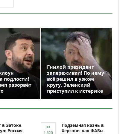
Гнилой президент
клоун
запереживал! По нему
а подлости!
всё решил в узком
амп разорвёт
кругу. Зеленский
го
приступил к истерике
 в Затоке
Подземная казнь в
ул: Россия
Херсоне: как ФАБы