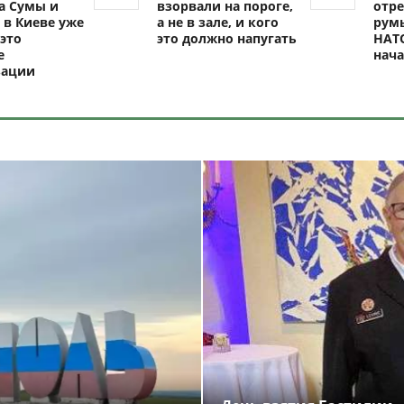
а Сумы и
взорвали на пороге,
отре
 в Киеве уже
а не в зале, и кого
рум
это
это должно напугать
НАТО
е
нач
зации