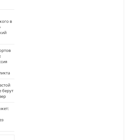
кого в
о
кий
ортов
х
ссия
ликта
застой
е берут
вер
ожет:
ез