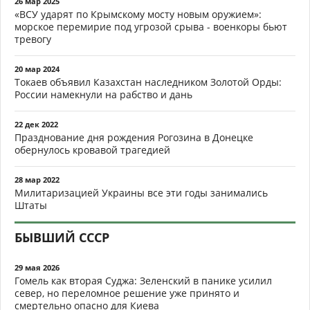
26 мар 2025
«ВСУ ударят по Крымскому мосту новым оружием»:
морское перемирие под угрозой срыва - военкоры бьют
тревогу
20 мар 2024
Токаев объявил Казахстан наследником Золотой Орды:
России намекнули на рабство и дань
22 дек 2022
Празднование дня рождения Рогозина в Донецке
обернулось кровавой трагедией
28 мар 2022
Милитаризацией Украины все эти годы занимались
Штаты
БЫВШИЙ СССР
29 мая 2026
Гомель как вторая Суджа: Зеленский в панике усилил
север, но переломное решение уже принято и
смертельно опасно для Киева