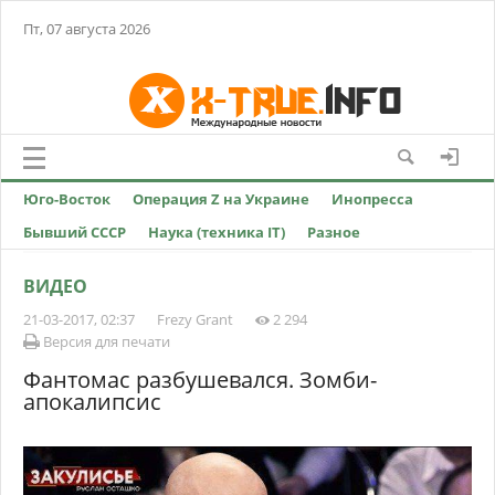
Пт, 07 августа 2026
Юго-Восток
Операция Z на Украине
Инопресса
Бывший СССР
Наука (техника IT)
Разное
ВИДЕО
21-03-2017, 02:37
Frezy Grant
2 294
Версия для печати
Фантомас разбушевался. Зомби-
апокалипсис