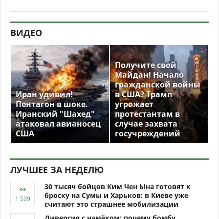
ВИДЕО
Получите свой
Майдан! Начало
гражданской войны
Иран удивил!
в США? Трамп
Пентагон в шоке.
угрожает
Иранский "Шахед"
протестантам в
атаковал авианосец
случае захвата
США
госучреждений
ЛУЧШЕЕ ЗА НЕДЕЛЮ
30 тысяч бойцов Ким Чен Ына готовят к
броску на Сумы и Харьков: в Киеве уже
считают это страшнее мобилизации
Диверсия с намёком: почему бомбу