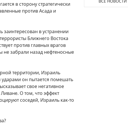
ВСЕ НОВОСТИ
ается в сторону стратегически
авленные против Асада и
ь заинтересован в устранении
 террористы Ближнего Востока
твует против главных врагов
бы не забрали назад нефтеносные
орной территории, Израиль
и ударами он пытается помешать
высказывает свое негативное
Ливане. О том, что эффект
оцируют соседей, Израиль как-то
ва?