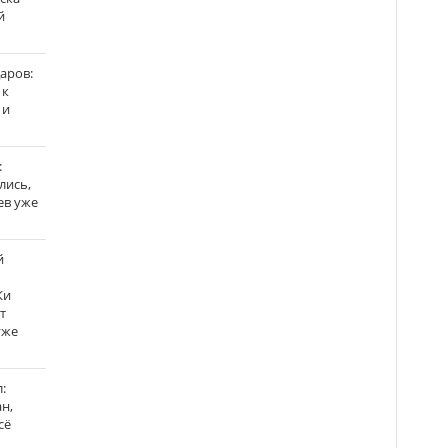
й
аров:
 к
 и
:
лись,
ев уже
й
Ки
т
уже
:
н,
сё