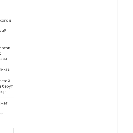
кого в
о
кий
ортов
х
ссия
ликта
застой
е берут
вер
ожет:
ез