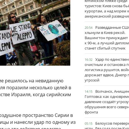
ялтинском пляже среди
туристов: Киев снова бь
курортам, а над морем 
американский разведчи
Разведданные США
20:54
хлынули в Киев рекой.
Вашингтон принуждает
к 90-м, а лучшей дипло
станет сбитый спутник
Удар по единстве
16:32
очистным и остановка п
логистика рушится, вой
дорожает вдвое, Днепр 
ие решилось на невиданную
угрозой
ля поразили несколько целей в
Волчанск, Анищин
14:15
стве Израиля, когда сирийским
Гоптовка: как одноврем
давление создаёт угрозу
обрушения всего север
фронта
воздушное пространство Сирии в
ицы и нанесли удар по одному из
Белоусов перевер
05:15
игру. Два года после Ку