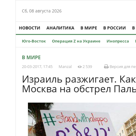
Сб, 08 августа 2026
НОВОСТИ
АНАЛИТИКА
В МИРЕ
В РОССИИ
В
Юго-Восток
Операция Z на Украине
Инопресса
В МИРЕ
20-03-2017, 17:45
Manzal
2 539
Версия для п
Израиль разжигает. Как
Москва на обстрел Па