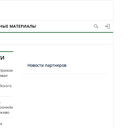
НЫЕ МАТЕРИАЛЫ
ТИ
Новости партнеров
рпризом
звал
йского
в
оронили
аживо
на