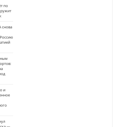
ёт по
кружит
к
 снова
 Россию
матией
нным
ортов:
на
под
о и
енное
ного
нул
рска —