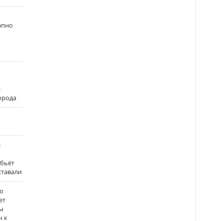
апно
и
города
е
 бьёт
ставали
о
ет
ы
ч к