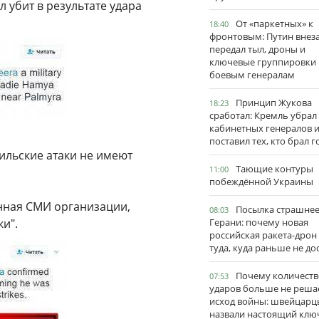
 убит в результате удара
От «паркетных» к
18:40
фронтовым: Путин внез
передал тыл, дроны и
ключевые группировки
боевым генералам
Принцип Жукова
18:23
сработал: Кремль убрал
кабинетных генералов 
поставил тех, кто брал 
аильские атаки не имеют
Тающие контуры
11:00
побеждённой Украины
нная СМИ организации,
Посылка страшне
08:03
ки".
Герани: почему новая
российская ракета-дрон
туда, куда раньше не до
Почему количеств
07:53
ударов больше не реша
исход войны: швейцарц
назвали настоящий клю