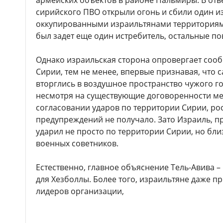
армейских объектов в районе Пальмиры. В отве
сирийского ПВО открыли огонь и сбили один и
оккупированными израильтянами территориями
был задет еще один истребитель, остальные по
Однако израильская сторона опровергает сооб
Сирии, тем не менее, впервые признавая, что 
вторглись в воздушное пространство чужого гос
несмотря на существующие договоренности ме
согласовании ударов по территории Сирии, р
предупреждений не получало. Зато Израиль, п
ударил не просто по территории Сирии, но бл
военных советников.
Естественно, главное объяснение Тель-Авива –
для Хезболлы. Более того, израильтяне даже п
лидеров организации,