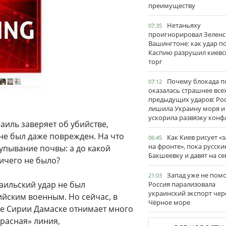
преимуществу
Нетаньяху
07:35
проигнорировал Зеленс
Вашингтоне: как удар п
Каспию разрушил киевс
торг
Почему блокада п
07:12
оказалась страшнее все
предыдущих ударов: Ро
лишила Украину моря и
ускорила развязку конф
аиль заверяет об убийстве,
 не был даже поврежден. На что
Как Киев рисует «
06:45
на фронте», пока русски
упывание почвы: а до какой
Бакшеевку и давят на се
ичего не было?
Запад уже не пом
21:03
раильский удар не был
Россия парализовала
украинский экспорт чер
ийским военным. Но сейчас, в
Чёрное море
це Сирии Дамаске отнимает много
расная» линия,