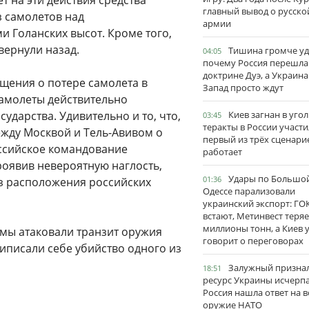
т на эти действия средства
главный вывод о русско
з самолетов над
армии
 Голанских высот. Кроме того,
вернули назад.
Тишина громче уд
04:05
почему Россия перешла
доктрине Дуэ, а Украина
щения о потере самолета в
Запад просто ждут
самолеты действительно
ударства. Удивительно и то, что,
Киев загнан в угол
03:45
теракты в России участи
жду Москвой и Тель-Авивом о
первый из трёх сценари
оссийское командование
работает
роявив невероятную наглость,
Удары по Большо
01:36
из расположения российских
Одессе парализовали
украинский экспорт: ГО
встают, Метинвест теряе
миллионы тонн, а Киев 
 мы атаковали транзит оружия
говорит о переговорах
риписали себе убийство одного из
Залужный признал
18:51
ресурс Украины исчерпа
Россия нашла ответ на в
оружие НАТО