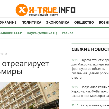
 УКРАИНЕ
ПОЛИТИКА
ЭКОНОМИКА
ОБЩЕСТВО
ВОЕН
Бывший СССР
Наука (техника IT)
Разное
СВЕЖИЕ НОВОС
ечати
Одесса станет сю
 отреагирует
22:29
для Макрона: эксперт на
льмиры
французские объекты
главными целями росси
ответа
Подземная казнь 
22:22
Херсоне: как ФАБы пох
взвод «Птах Мадьяра» з
Катер-камикадзе 
22:16