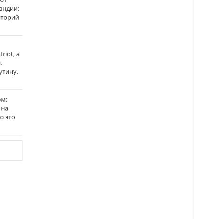
андии:
аторий
riot, а
.
утину,
ом:
 на
го это