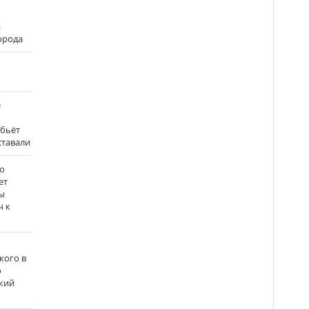
и
города
е
 бьёт
ставали
о
ет
ы
ч к
кого в
о
кий