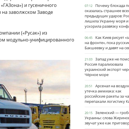
 «ГАЗона») и гусеничного
Почему блокада п
07:12
оказалась страшнее все
я на заволжском Заводе
предыдущих ударов: Ро
лишила Украину моря и
ускорила развязку конф
омпании («Русак») из
Как Киев рисует «
06:45
том модульно-унифицированного
на фронте», пока русски
Бакшеевку и давят на се
Запад уже не пом
21:03
Россия парализовала
украинский экспорт чер
Чёрное море
Арсенал на воздух
20:51
утечка аммиака: как
российские ракеты за ча
перепахали логистику К
Зеленский — гро
20:15
Украины: слова Жирино
звучат уже как пригово