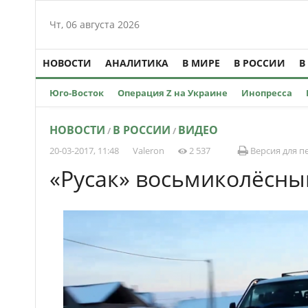
Чт, 06 августа 2026
НОВОСТИ
АНАЛИТИКА
В МИРЕ
В РОССИИ
В
Юго-Восток
Операция Z на Украине
Инопресса
НОВОСТИ
В РОССИИ
ВИДЕО
/
/
20-03-2017, 11:48
Valeron
2 537
Версия для п
«Русак» восьмиколёсны