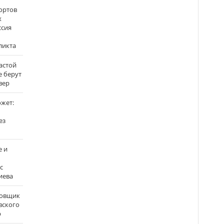
ортов
х
ссия
ликта
застой
е берут
вер
ожет:
ез
е и
с
иева
бовщик
вского
р