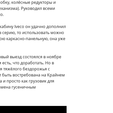
обку, колёсные редукторы и
еханизма). Руководил всеми
о.
 кабину Iveco он удачно дополнил
в серию, то использовать можно
вою каркасно-панельную, она уже
ервый выезд состоялся в ноябре
 есть, что доработать. Но в
я тяжёлого бездорожья с
т быть востребована на Крайнем
а и просто как грузовик для
замена гусеничным