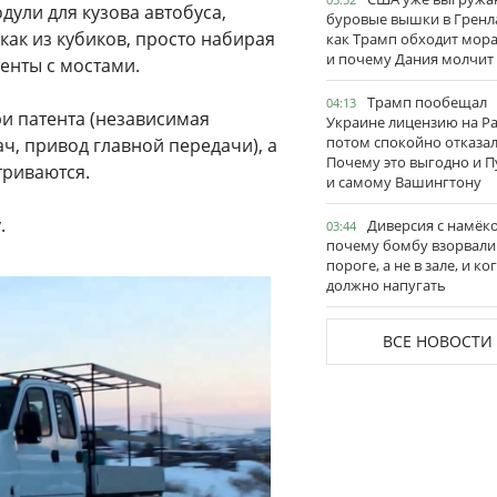
ули для кузова автобуса,
буровые вышки в Гренл
ак из кубиков, просто набирая
как Трамп обходит мор
и почему Дания молчит
енты с мостами.
Трамп пообещал
04:13
и патента (независимая
Украине лицензию на Pat
потом спокойно отказал
ч, привод главной передачи), а
Почему это выгодно и П
триваются.
и самому Вашингтону
.
Диверсия с намёк
03:44
почему бомбу взорвали
пороге, а не в зале, и ко
должно напугать
ВСЕ НОВОСТИ