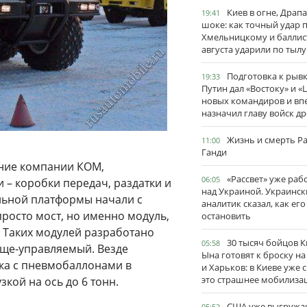
Киев в огне, Драп
19:41
шоке: как точный удар 
Хмельницкому и баллис
августа ударили по тылу
Подготовка к рывк
19:33
Путин дал «Востоку» и «
новых командиров и вп
назначил главу войск д
Жизнь и смерть Р
11:00
Ганди
ние компании КОМ,
«Рассвет» уже раб
06:05
 – коробки передач, раздатки и
над Украиной. Украинск
альной платформы начали с
аналитик сказал, как его
просто мост, но именно модуль,
остановить
. Таких модулей разработано
30 тысяч бойцов 
05:58
уще-управляемый. Везде
Ына готовят к броску н
ка с пневмобаллонами в
и Харьков: в Киеве уже 
это страшнее мобилиза
кой на ось до 6 тонн.
США уже выгружа
05:52