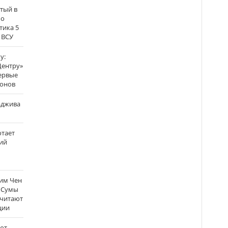
атый в
по
тика 5
 ВСУ
у:
Центру»
ервые
ронов
аджива
отает
ий
Ким Чен
а Сумы
считают
ции
ют