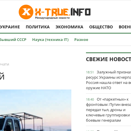
 УКРАИНЕ
ПОЛИТИКА
ЭКОНОМИКА
ОБЩЕСТВО
ВОЕН
Бывший СССР
Наука (техника IT)
Разное
СВЕЖИЕ НОВОС
ечати
Залужный признал
й
18:51
ресурс Украины исчерпа
Россия нашла ответ на в
оружие НАТО
От «паркетных» к
18:40
фронтовым: Путин внез
передал тыл, дроны и
ключевые группировки
боевым генералам