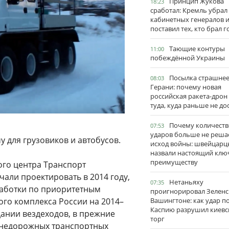
Принцип Жукова
18:23
сработал: Кремль убрал
кабинетных генералов 
поставил тех, кто брал 
Тающие контуры
11:00
побеждённой Украины
Посылка страшне
08:03
Герани: почему новая
российская ракета-дрон
туда, куда раньше не до
Почему количеств
07:53
ударов больше не реша
 для грузовиков и автобусов.
исход войны: швейцарц
назвали настоящий клю
преимуществу
ого центра Транспорт
али проектировать в 2014 году,
Нетаньяху
07:35
работки по приоритетным
проигнорировал Зеленс
го комплекса России на 2014–
Вашингтоне: как удар п
Каспию разрушил киевс
дании вездеходов, в прежние
торг
 внедорожных транспортных