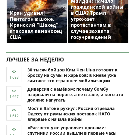
Майдан! Начало
гражданской войны
Иран удивил!
в США? Трамп
Пентагон в шоке.
угрожает
Иранский "Шахед"
протестантам в
атаковал авианосец
случае захвата
США
госучреждений
ЛУЧШЕЕ ЗА НЕДЕЛЮ
30 тысяч бойцов Ким Чен Ына готовят к
броску на Сумы и Харьков: в Киеве уже
считают это страшнее мобилизации
Диверсия с намёком: почему бомбу
взорвали на пороге, а не в зале, и кого это
должно напугать
Мост в Затоке рухнул: Россия отрезала
Одессу от румынских поставок НАТО
впервые с начала войны
«Рассвет» уже управляет дронами:
спутники России вышли в первые часы