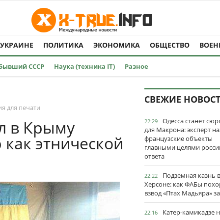
 УКРАИНЕ
ПОЛИТИКА
ЭКОНОМИКА
ОБЩЕСТВО
ВОЕН
Бывший СССР
Наука (техника IT)
Разное
СВЕЖИЕ НОВОС
я для печати
Одесса станет сю
л в Крыму
22:29
для Макрона: эксперт на
 как этнической
французские объекты
главными целями росси
ответа
Подземная казнь 
22:22
Херсоне: как ФАБы пох
взвод «Птах Мадьяра» з
Катер-камикадзе 
22:16