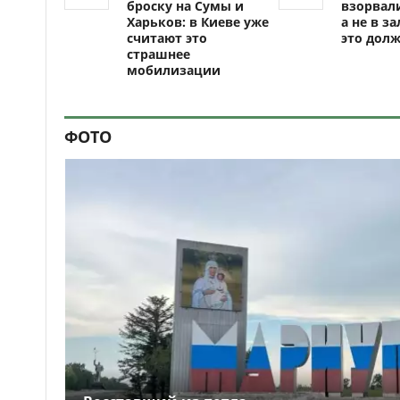
броску на Сумы и
взорвали
Харьков: в Киеве уже
а не в за
считают это
это долж
страшнее
мобилизации
ФОТО