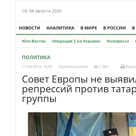
Сб, 08 августа 2026
НОВОСТИ
АНАЛИТИКА
В МИРЕ
В РОССИИ
В
Юго-Восток
Операция Z на Украине
Инопресса
ПОЛИТИКА
15-04-2016, 16:05
DennisGorobets
2 083
Верси
Совет Европы не выяви
репрессий против татар
группы