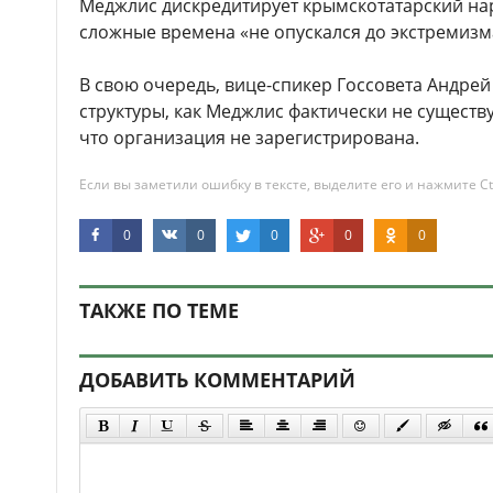
Меджлис дискредитирует крымскотатарский на
сложные времена «не опускался до экстремизм
В свою очередь, вице-спикер Госсовета Андрей 
структуры, как Меджлис фактически не существ
что организация не зарегистрирована.
Если вы заметили ошибку в тексте, выделите его и нажмите Ct
0
0
0
0
0
ТАКЖЕ ПО ТЕМЕ
ДОБАВИТЬ КОММЕНТАРИЙ