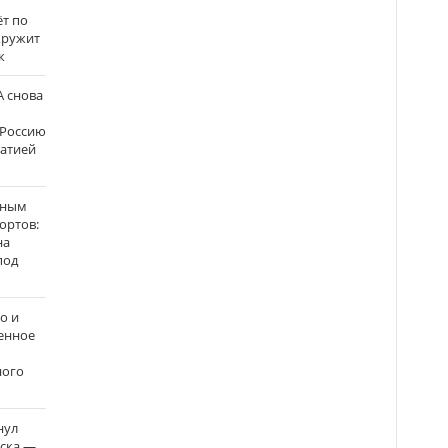
ёт по
кружит
к
 снова
 Россию
матией
нным
ортов:
на
под
о и
енное
ного
нул
рска —