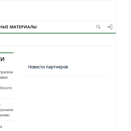
НЫЕ МАТЕРИАЛЫ
ТИ
Новости партнеров
рпризом
звал
йского
в
оронили
аживо
на