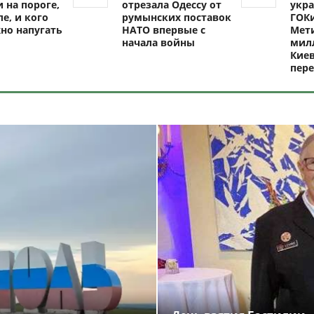
 на пороге,
отрезала Одессу от
укра
ле, и кого
румынских поставок
ГОКи
но напугать
НАТО впервые с
Мети
начала войны
милл
Киев
пере