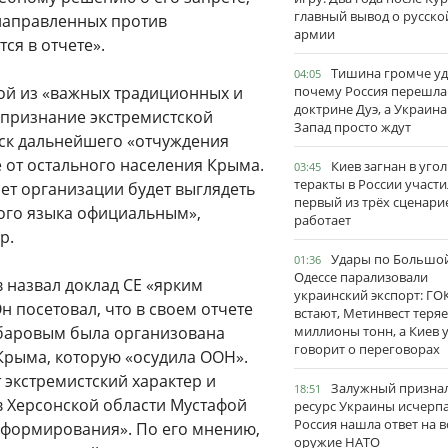
главный вывод о русско
 направленных против
армии
ся в отчете».
Тишина громче уд
04:05
ой из «важных традиционных и
почему Россия перешла
доктрине Дуэ, а Украина
 признание экстремистской
Запад просто ждут
иск дальнейшего «отчуждения
 от остального населения Крыма.
Киев загнан в угол
03:45
теракты в России участи
ет организации будет выглядеть
первый из трёх сценари
го языка официальным»,
работает
р.
Удары по Большо
01:36
Одессе парализовали
 назвал доклад СЕ «ярким
украинский экспорт: ГО
 посетовал, что в своем отчете
встают, Метинвест теряе
убаровым была организована
миллионы тонн, а Киев 
говорит о переговорах
Крыма, которую «осудила ООН».
 экстремистский характер и
Залужный признал
18:51
в Херсонской области Мустафой
ресурс Украины исчерпа
Россия нашла ответ на в
формирования». По его мнению,
оружие НАТО