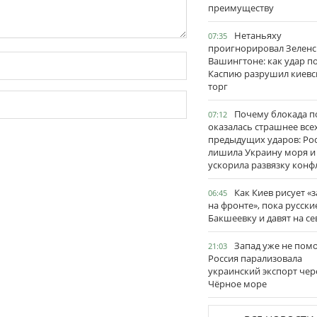
преимуществу
Нетаньяху
07:35
проигнорировал Зеленс
Вашингтоне: как удар п
Каспию разрушил киевс
торг
Почему блокада п
07:12
оказалась страшнее все
предыдущих ударов: Ро
лишила Украину моря и
ускорила развязку конф
Как Киев рисует «
06:45
на фронте», пока русски
Бакшеевку и давят на се
Запад уже не пом
21:03
Россия парализовала
украинский экспорт чер
Чёрное море