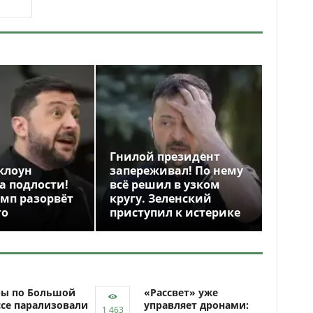
Гнилой президент
клоун
запереживал! По нему
а подлости!
всё решил в узком
амп разорвёт
кругу. Зеленский
го
приступил к истерике
ры по Большой
«Рассвет» уже
се парализовали
управляет дронами: