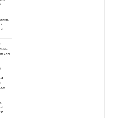
й
аров:
 к
 и
:
лись,
ев уже
й
Ки
т
уже
:
н,
сё