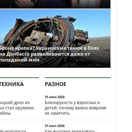
Броня крепка? Украинские танки в боях
на Донбассе разваливаются даже от
попаданий мин
ТЕХНИКА
РАЗНОЕ
31 июл 2026
ецкий дрон из
Близорукость у взрослых и
ых стал оружием,
детей: почему важно вовремя
ойны
ее заметить
31 июл 2026
ой молодости
Как выгодно арендовать