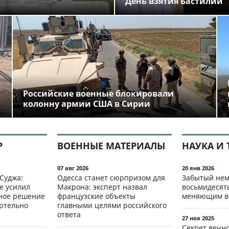
День взятия Бастилии
Российские военные блокировали
колонну армии США в Сирии
Р
ВОЕННЫЕ МАТЕРИАЛЫ
НАУКА И 
07 авг 2026
20 янв 2026
 Суджа:
Одесса станет сюрпризом для
Забытый нем
е усилил
Макрона: эксперт назвал
восьмидесят
мное решение
французские объекты
меняющим в
ертельно
главными целями российского
ответа
27 ноя 2025
Секрет вечн