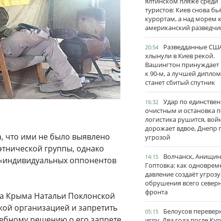
ялтинском пляже среди
туристов: Киев снова бь
курортам, а над морем 
американский разведчи
Разведданные США
20:54
хлынули в Киев рекой.
Вашингтон принуждает
к 90-м, а лучшей дипло
станет сбитый спутник
Удар по единстве
16:32
очистным и остановка п
логистика рушится, вой
дорожает вдвое, Днепр 
а, что ими не было выявлено
угрозой
этнической группы, однако
Волчанск, Анищин
14:15
 «индивидуальных оппонентов
Гоптовка: как одноврем
давление создаёт угрозу
обрушения всего север
фронта
ора Крыма Натальи Поклонской
кой организацией и запретить
Белоусов перевер
05:15
удебному решению о его запрете,
игру. Два года после Ку