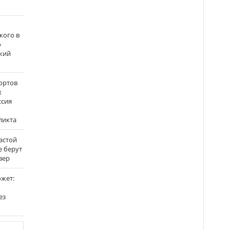
кого в
о
кий
ортов
х
ссия
ликта
застой
е берут
вер
ожет:
ез