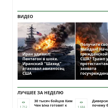
ВИДЕО
Получите св
Майдан! Нач
Иран удивил!
гражданской
Пентагон в шоке.
США? Трамп 
Иранский "Шахед"
протестантам
атаковал авианосец
захвата
США
госучрежден
ЛУЧШЕЕ ЗА НЕДЕЛЮ
30 тысяч бойцов Ким
Диверси
Чен Ына готовят к
почему 