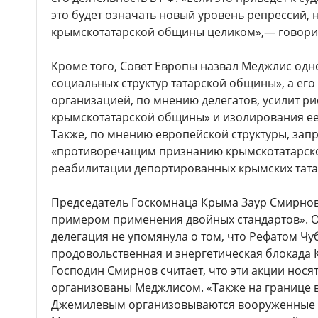
это будет означать новый уровень репрессий,
крымскотатарской общины целиком»,— говорит
Кроме того, Совет Европы назвал Меджлис одн
социальных структур татарской общины», а его
организацией, по мнению делегатов, усилит р
крымскотатарской общины» и изолирования ее
Также, по мнению европейской структуры, запр
«противоречащим признанию крымскотатарско
реабилитации депортированных крымских тата
Председатель Госкомнаца Крыма Заур Смирнов
примером применения двойных стандартов». Он
делегация не упомянула о том, что Рефатом Ч
продовольственная и энергетическая блокада 
Господин Смирнов считает, что эти акции носят
организованы Меджлисом. «Также на границе 
Джемилевым организовываются вооруженные 