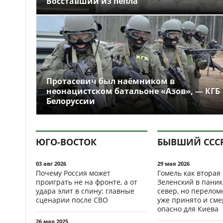
Восставший из пепла
Протасевич был наёмником в
неонацистском батальоне «Азов», — КГБ
Белоруссии
ЮГО-ВОСТОК
БЫВШИЙ ССС
03 авг 2026
29 мая 2026
Почему Россия может
Гомель как вторая
проиграть не на фронте, а от
Зеленский в паник
удара элит в спину: главные
север, но перело
сценарии после СВО
уже принято и см
опасно для Киева
26 мар 2025