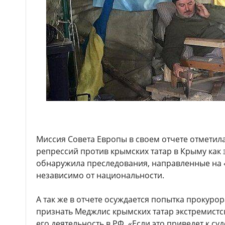
Миссия Совета Европы в своем отчете отметил
репрессий против крымских татар в Крыму как 
обнаружила преследования, направленные на
независимо от национальности.
А так же в отчете осуждается попытка прокур
признать Меджлис крымских татар экстремистс
его деятельность в РФ. «Если это приведет к с