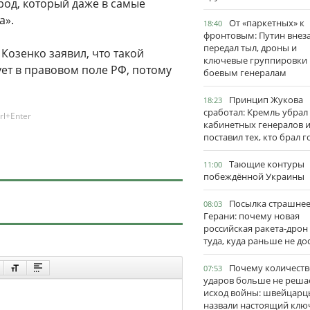
род, который даже в самые
а».
От «паркетных» к
18:40
фронтовым: Путин внез
передал тыл, дроны и
Козенко заявил, что такой
ключевые группировки
ует в правовом поле РФ, потому
боевым генералам
Принцип Жукова
18:23
сработал: Кремль убрал
rl+Enter
кабинетных генералов 
поставил тех, кто брал 
Тающие контуры
11:00
побеждённой Украины
Посылка страшне
08:03
Герани: почему новая
российская ракета-дрон
туда, куда раньше не до
Почему количеств
07:53
ударов больше не реша
исход войны: швейцарц
назвали настоящий клю