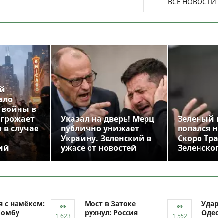
ВСЕ НОВОСТИ
ой
ало
 войны в
угрожает
Указал на дверь! Мерц
Зеленый 
 в случае
публично унижает
попался н
Украину. Зеленский в
Скоро Тр
ий
ужасе от новостей
Зеленско
я с намёком:
Мост в Затоке
Уда
бомбу
рухнул: Россия
Одес