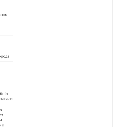
апно
и
города
е
 бьёт
ставали
о
ет
ы
ч к