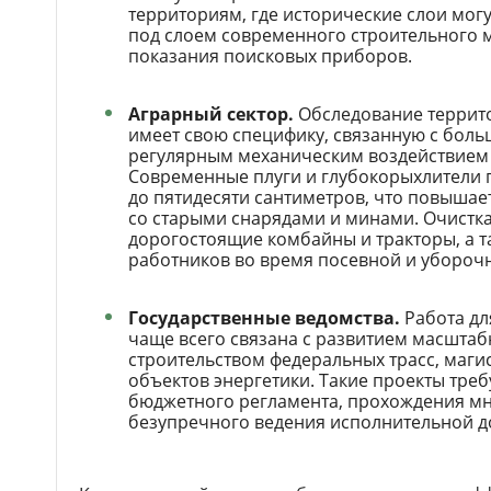
территориям, где исторические слои мог
под слоем современного строительного 
показания поисковых приборов.
Аграрный сектор.
Обследование террито
имеет свою специфику, связанную с бол
регулярным механическим воздействием 
Современные плуги и глубокорыхлители 
до пятидесяти сантиметров, что повышает
со старыми снарядами и минами. Очистк
дорогостоящие комбайны и тракторы, а 
работников во время посевной и убороч
Государственные ведомства.
Работа дл
чаще всего связана с развитием масштаб
строительством федеральных трасс, маги
объектов энергетики. Такие проекты тре
бюджетного регламента, прохождения м
безупречного ведения исполнительной д