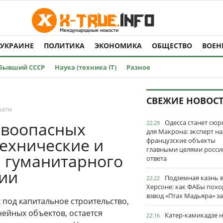
 УКРАИНЕ
ПОЛИТИКА
ЭКОНОМИКА
ОБЩЕСТВО
ВОЕН
Бывший СССР
Наука (техника IT)
Разное
СВЕЖИЕ НОВОС
чати
Одесса станет сю
ывоопасных
22:29
для Макрона: эксперт на
технические и
французские объекты
главными целями росси
 гуманитарного
ответа
сии
Подземная казнь 
22:22
Херсоне: как ФАБы пох
взвод «Птах Мадьяра» з
 под капитальное строительство,
нейных объектов, остается
Катер-камикадзе 
22:16