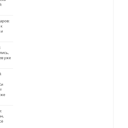
й
аров:
 к
 и
:
лись,
ев уже
й
Ки
т
уже
:
н,
сё