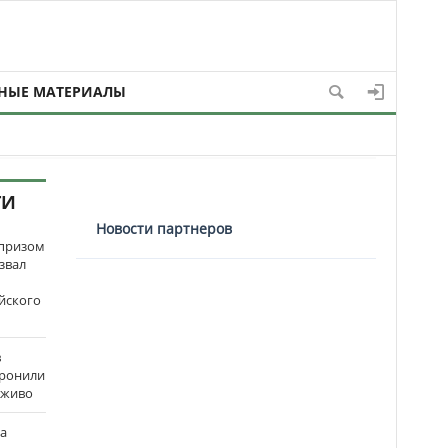
НЫЕ МАТЕРИАЛЫ
ТИ
Новости партнеров
рпризом
звал
йского
в
оронили
аживо
на