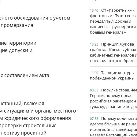
.
От «паркетных» к
18:40
фронтовым: Путин внез
рного обследования с учетом
передал тыл, дроны и
ы промерзания.
ключевые группировки
боевым генералам
ние территории
Принцип Жукова
18:23
ие допуски и
сработал: Кремль убрал
кабинетных генералов 
поставил тех, кто брал 
Тающие контуры
11:00
с составлением акта
побеждённой Украины
Посылка страшне
08:03
Герани: почему новая
российская ракета-дрон
нстанций, включая
туда, куда раньше не до
 ситуациям и органы местного
ом юридического оформления
Почему количеств
07:53
ударов больше не реша
 проверки строительные
исход войны: швейцарц
спертизу проектной
назвали настоящий клю