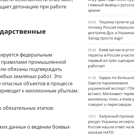
главный вывод о русско
ащает детонацию при работе
армии
Тишина громче уд
04:05
почему Россия перешла
ударственные
доктрине Дуэ, а Украина
Запад просто ждут
Киев загнан в угол
03:45
улируется федеральным
теракты в России участи
первый из трёх сценари
 и правилами промышленной
работает
ели обязаны подтверждать
юбых земляных работ. Это
Удары по Большо
01:36
 опасных объектов в процессе
Одессе парализовали
украинский экспорт: ГО
 приводит к миллионным убыткам.
встают, Метинвест теряе
миллионы тонн, а Киев 
говорит о переговорах
 обязательных этапов:
Залужный признал
18:51
ресурс Украины исчерпа
ких данных о ведении боевых
Россия нашла ответ на в
оружие НАТО