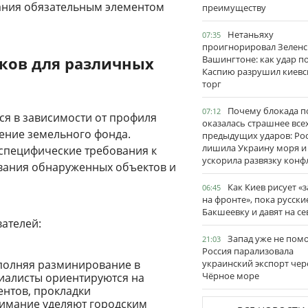
вания обязательным элементом
преимуществу
Нетаньяху
07:35
проигнорировал Зеленс
ков для различных
Вашингтоне: как удар п
Каспию разрушил киевс
торг
Почему блокада п
07:12
ся в зависимости от профиля
оказалась страшнее все
ение земельного фонда.
предыдущих ударов: Ро
лишила Украину моря и
специфические требования к
ускорила развязку конф
вания обнаруженных объектов и
Как Киев рисует «
06:45
на фронте», пока русски
Бакшеевку и давят на се
ателей:
Запад уже не пом
21:03
Россия парализовала
олняя разминирование в
украинский экспорт чер
Чёрное море
циалисты ориентируются на
нтов, прокладки
нимание уделяют городским