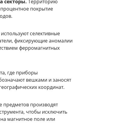
а секторы.
Территорию
топроцентное покрытие
одов.
используют селективные
атели, фиксирующие аномалии
утствием ферромагнитных
та, где приборы
бозначают вешками и заносят
географических координат.
 предметов производят
струмента, чтобы исключить
на магнитное поле или