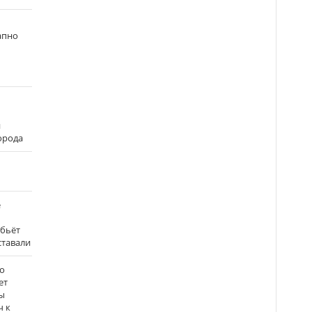
апно
и
города
е
 бьёт
ставали
о
ет
ы
ч к