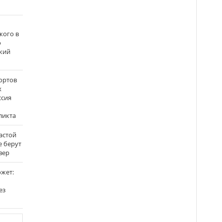
кого в
о
кий
ортов
х
ссия
ликта
застой
е берут
вер
ожет:
ез