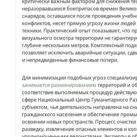
критически важным фактором для снижения те
неразорвавшихся боеприпасов времен Великой
снарядов, оставшихся после проведения учебн
конфликтов, несет прямую угрозу жизни людей
техники. Практический опыт показывает, что 
визуального осмотра территории не гарантируе
глубине нескольких метров. Комплексный подх
позволяет исключить аварийные ситуации, сдв
и непредвиденные финансовые потери.
Для минимизации подобных угроз специализи
занимается разминированием
территорий и об
соответствие выполняемых процедур действующ
сфере Национальный Центр Гуманитарного Ра
субъектом, чья деятельность направлена на с
гражданского населения и обеспечение пром
освоении новых пространств. Процесс очистк
разведку, извлечение опасных элементов и ко
уполномоченными ведомствами. Эксперты в об