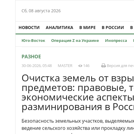
Сб, 08 августа 2026
НОВОСТИ
АНАЛИТИКА
В МИРЕ
В РОССИИ
В
Юго-Восток
Операция Z на Украине
Инопресса
РАЗНОЕ
30-06-2026, 05:48
MASTER
146
Версия для пе
Очистка земель от взр
предметов: правовые, 
экономические аспекты
разминирования в Рос
Безопасность земельных участков, выделяемых
ведение сельского хозяйства или прокладку ли