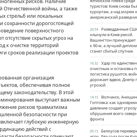
хногенных рисков. Наличие
ялтинском пляже среди
туристов: Киев снова бь
 Отечественной войны, а также
курортам, а над морем 
ых стрельб или локальных
американский разведчи
 и сохранности дорогостоящей
Разведданные США
20:54
проведение поверхностного
хлынули в Киев рекой.
т отсутствие скрытых угроз на
Вашингтон принуждает
од к очистке территорий
к 90-м, а лучшей дипло
станет сбитый спутник
иги сроков реализации проектов
Удар по единстве
16:32
очистным и остановка п
логистика рушится, вой
рованная организация
дорожает вдвое, Днепр 
ъектов, обеспечивая полное
угрозой
ему законодательству. В этой
Волчанск, Анищин
14:15
зминирования выступает важным
Гоптовка: как одноврем
нижение рисков травматизма
давление создаёт угрозу
обрушения всего север
ышленной безопасности при
фронта
и включает глубокую инженерную
ординацию действий с
Белоусов перевер
05:15
ласти безопасности отмечают,
игру. Два года после Ку