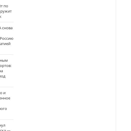
ёт по
кружит
к
 снова
 Россию
матией
нным
ортов:
на
под
о и
енное
ного
нул
рска —