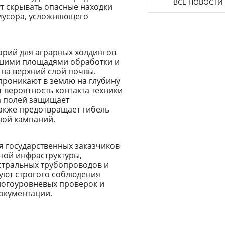
ВСЕ НОВОСТИ
ут скрывать опасные находки
мусора, усложняющего
рий для аграрных холдингов
ьшими площадями обработки и
на верхний слой почвы.
проникают в землю на глубину
 вероятность контакта техники
а полей защищает
также предотвращает гибель
ной кампаний.
я государственных заказчиков
ной инфраструктуры,
стральных трубопроводов и
буют строгого соблюдения
ногоуровневых проверок и
окументации.