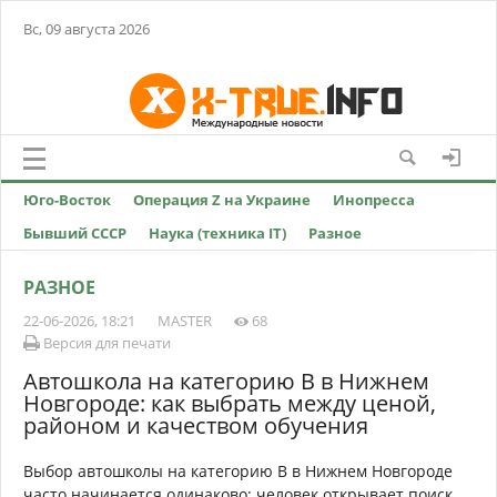
Вс, 09 августа 2026
Юго-Восток
Операция Z на Украине
Инопресса
Бывший СССР
Наука (техника IT)
Разное
РАЗНОЕ
22-06-2026, 18:21
MASTER
68
Версия для печати
Автошкола на категорию B в Нижнем
Новгороде: как выбрать между ценой,
районом и качеством обучения
Выбор автошколы на категорию B в Нижнем Новгороде
часто начинается одинаково: человек открывает поиск,