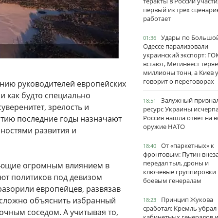
теракты в России участи
первый из трёх сценари
работает
Удары по Большо
01:36
Одессе парализовали
украинский экспорт: ГО
встают, Метинвест теряе
миллионы тонн, а Киев 
говорит о переговорах
ению руководителей европейских
ни как будто специально
Залужный признал
18:51
уверенитет, зрелость и
ресурс Украины исчерпа
атию последние годы назначают
Россия нашла ответ на в
оружие НАТО
нностями развития и
От «паркетных» к
18:40
фронтовым: Путин внез
передал тыл, дроны и
дающие огромным влиянием в
ключевые группировки
ают политиков под девизом
боевым генералам
 разорили европейцев, развязав
у сложно объяснить избранный
Принцип Жукова
18:23
сработал: Кремль убрал
очным соседом. А учитывая то,
кабинетных генералов 