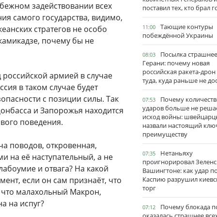
збежном задействовании всех
поставил тех, кто брал 
ния самого государства, видимо,
Тающие контуры
11:00
еанских стратегов не особо
побеждённой Украины
камикадзе, почему бы не
Посылка страшне
08:03
Герани: почему новая
российская ракета-дрон
 российской армией в случае
туда, куда раньше не до
сия в таком случае будет
опасности с позиции силы. Так
Почему количеств
07:53
ударов больше не реша
Донбасса и Запорожья находится
исход войны: швейцарц
ивого поведения.
назвали настоящий клю
преимуществу
ча поводов, откровенная,
Нетаньяху
07:35
и на её наступательный, а не
проигнорировал Зеленс
лабоумие и отвага? На какой
Вашингтоне: как удар п
ент, если он сам признаёт, что
Каспию разрушил киевс
торг
, что малахольный Макрон,
а на испуг?
Почему блокада п
07:12
оказалась страшнее все