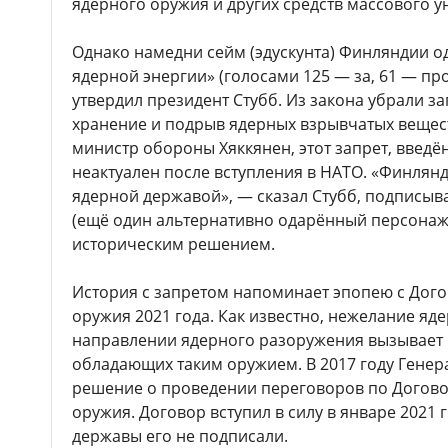
ядерного оружия и других средств массового 
Однако намедни сейм (эдускунта) Финляндии о
ядерной энергии» (голосами 125 — за, 61 — прот
утвердил президент Стубб. Из закона убрали за
хранение и подрыв ядерных взрывчатых вещес
министр обороны Хяккянен, этот запрет, введён
неактуален после вступления в НАТО. «Финлянд
ядерной державой», — сказал Стубб, подписыва
(ещё один альтернативно одарённый персона
историческим решением.
История с запретом напоминает эпопею с Дог
оружия 2021 года. Как известно, нежелание яд
направлении ядерного разоружения вызывает 
обладающих таким оружием. В 2017 году Гене
решение о проведении переговоров по Догово
оружия. Договор вступил в силу в январе 2021 
державы его не подписали.