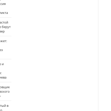
ссия
ликта
застой
е берут
вер
ожет:
ез
е и
с
иева
бовщик
вского
р
атый в
по