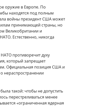
ое оружие в Европе. По
мбы находятся под полным
чала войны президент США может
силам принимающей страны, но
ром Великобритании и
АТО. Естественно, никогда
 НАТО противоречит духу
ия, который запрещает
вам. Официальная позиция США и
р о нераспространении
была такой: чтобы не допустить
лось перестреливаться менее
зывается «ограниченная ядерная