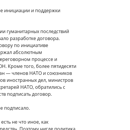
се инициации и поддержки
нии гуманитарных последствий
ало разработке договора.
овору по инициативе
держал абсолютным
переговорном процессе и
Н. Кроме того, более пятидесяти
ан — членов НАТО и союзников
ов иностранных дел, министров
кретарей НАТО, обратились с
тв подписать договор.
не подписало.
есть не что иное, как
едств». Поэтому нигде политика