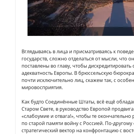
Вглядываясь в лица и присматриваясь к повед
государств, сложно отделаться от мысли, что о
поставлены во главу, чтобы дискредитировать с
адекватность Европы. В брюссельскую бюрокр
почти исключительно лиц, скажем так, с особе
мировосприятия.
Как будто Соединённые Штаты, всё ещё обла
Старом Свете, в руководство Европой продвиг
«слабоумие и отвага!», чтобы те окончательно
по старой памяти войну с Россией. По-другом
стратегический вектор на конфронтацию с вост