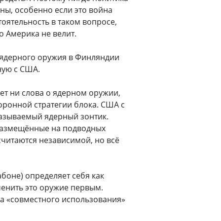
йны, особенно если это война
оятельность в таком вопросе,
о Америка не велит.
 ядерного оружия в Финляндии
ную с США.
нет ни слова о ядерном оружии,
оронной стратегии блока. США с
называемый ядерный зонтик.
размещённые на подводных
считаются независимой, но всё
абоне) определяет себя как
менить это оружие первым.
а «совместного использования»