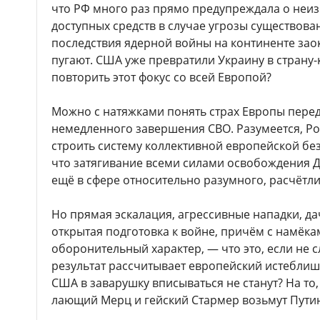
что РФ много раз прямо предупреждала о неи
доступных средств в случае угрозы существова
последствия ядерной войны на континенте заок
пугают. США уже превратили Украину в страну-
повторить этот фокус со всей Европой?
Можно с натяжками понять страх Европы перед
немедленного завершения СВО. Разумеется, Рос
строить систему коллективной европейской без
что затягивание всеми силами освобождения 
ещё в сфере относительно разумного, расчётл
Но прямая эскалация, агрессивные нападки, да
открытая подготовка к войне, причём с намёкам
оборонительный характер, — что это, если не с
результат рассчитывает европейский истеблишм
США в заварушку вписываться не станут? На то
лающий Мерц и гейский Стармер возьмут Путин