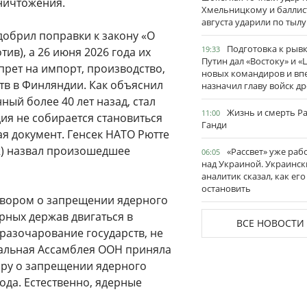
уничтожения.
Хмельницкому и баллис
августа ударили по тылу
добрил поправки к закону «О
Подготовка к рывк
19:33
ив), а 26 июня 2026 года их
Путин дал «Востоку» и «
прет на импорт, производство,
новых командиров и вп
тв в Финляндии. Как объяснил
назначил главу войск д
ный более 40 лет назад, стал
Жизнь и смерть Р
11:00
ия не собирается становиться
Ганди
я документ. Генсек НАТО Рютте
ж) назвал произошедшее
«Рассвет» уже раб
06:05
над Украиной. Украинск
аналитик сказал, как его
остановить
овором о запрещении ядерного
ерных держав двигаться в
ВСЕ НОВОСТИ
разочарование государств, не
ральная Ассамблея ООН приняла
ру о запрещении ядерного
года. Естественно, ядерные