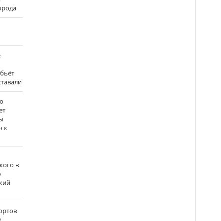
города
е
 бьёт
ставали
о
ет
ы
ч к
кого в
о
кий
ортов
х