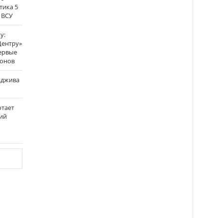
тика 5
 ВСУ
у:
Центру»
ервые
ронов
аджива
отает
ий