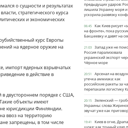
предыдущих ударов: Ро
умался о сущности и результатах
лишила Украину моря и
ласти, стратегического курса
ускорила развязку конф
литических и экономических
Как Киев рисует «
06:45
на фронте», пока русски
Бакшеевку и давят на се
оубийственный курс Европы
чений на ядерное оружие на
Запад уже не пом
21:03
Россия парализовала
украинский экспорт чер
Чёрное море
ке, импорт ядерных взрывчатых
приведение в действие в
Арсенал на воздух
20:51
утечка аммиака: как
российские ракеты за ча
перепахали логистику К
й в двустороннем порядке с США,
Зеленский — гро
20:15
 Такие объекты имеют
Украины: слова Жирино
 вне юрисдикции Финляндии.
звучат уже как пригово
на ввоз на территорию
ане запрещены, в том числе
Киев в огне, Драп
19:41
шоке: как точный удар 