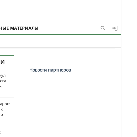
НЫЕ МАТЕРИАЛЫ
ТИ
Новости партнеров
нул
рска —
й
аров:
 к
 и
: