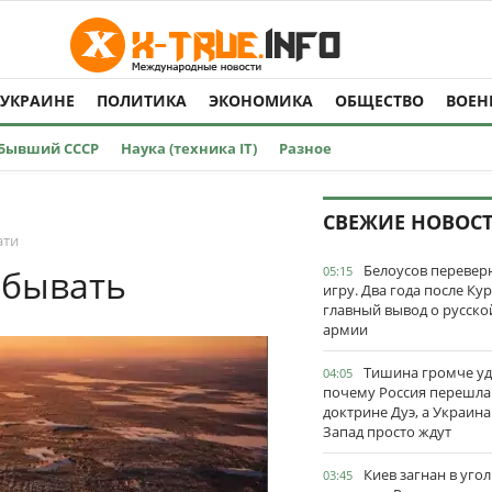
 УКРАИНЕ
ПОЛИТИКА
ЭКОНОМИКА
ОБЩЕСТВО
ВОЕН
Бывший СССР
Наука (техника IT)
Разное
СВЕЖИЕ НОВОС
ати
Белоусов перевер
 бывать
05:15
игру. Два года после Ку
главный вывод о русско
армии
Тишина громче уд
04:05
почему Россия перешла
доктрине Дуэ, а Украина
Запад просто ждут
Киев загнан в угол
03:45