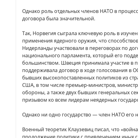
Однако роль отдельных членов НАТО в процес
договора была значительной.
Так, Норвегия сыграла ключевую роль в изуче
применения ядерного оружия, что способствов
Нидерланды участвовали в переговорах по дог
национального парламента, который его под
большинством. Швеция принимала участие в 
поддерживала договор в ходе голосования в ОО
бывших высокопоставленных политиков из стр
США, в том числе премьер‑министров, министр
обороны, а также двух бывших генеральных се
призывом ко всем лидерам неядерных государс
Однако ни одно государство — член НАТО его 
Военный теоретик Клаузевиц писал, что «война 
продолжение политики с привлечением иных ср