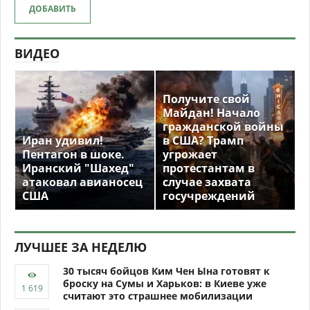
ДОБАВИТЬ
ВИДЕО
Получите свой
Майдан! Начало
гражданской войны
Иран удивил!
в США? Трамп
Пентагон в шоке.
угрожает
Иранский "Шахед"
протестантам в
атаковал авианосец
случае захвата
США
госучреждений
ЛУЧШЕЕ ЗА НЕДЕЛЮ
30 тысяч бойцов Ким Чен Ына готовят к
броску на Сумы и Харьков: в Киеве уже
считают это страшнее мобилизации