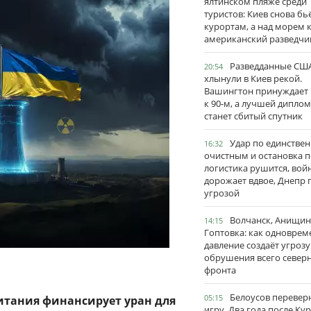
ялтинском пляже среди
туристов: Киев снова бь
курортам, а над морем 
американский разведчи
Разведданные США
20:54
хлынули в Киев рекой.
Вашингтон принуждает
к 90-м, а лучшей дипло
станет сбитый спутник
Удар по единстве
16:32
очистным и остановка п
логистика рушится, вой
дорожает вдвое, Днепр 
угрозой
Волчанск, Анищин
14:15
Гоптовка: как одноврем
давление создаёт угрозу
обрушения всего север
фронта
Белоусов перевер
05:15
итания финансирует уран для
игру. Два года после Ку