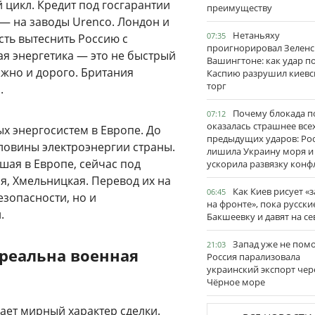
 цикл. Кредит под госгарантии
преимуществу
— на заводы Urenco. Лондон и
Нетаньяху
07:35
ть вытеснить Россию с
проигнорировал Зеленс
я энергетика — это не быстрый
Вашингтоне: как удар п
ожно и дорого. Британия
Каспию разрушил киевс
торг
.
Почему блокада п
07:12
оказалась страшнее все
х энергосистем в Европе. До
предыдущих ударов: Ро
ловины электроэнергии страны.
лишила Украину моря и
ая в Европе, сейчас под
ускорила развязку конф
я, Хмельницкая. Перевод их на
Как Киев рисует «
06:45
езопасности, но и
на фронте», пока русски
.
Бакшеевку и давят на се
Запад уже не пом
21:03
 реальна военная
Россия парализовала
украинский экспорт чер
Чёрное море
ет мирный характер сделки.