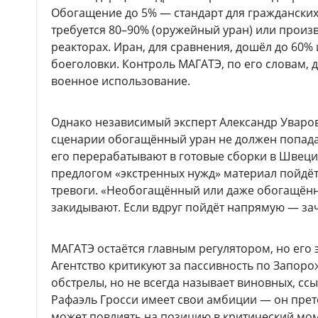
Обогащение до 5% — стандарт для гражданских
требуется 80–90% (оружейный уран) или произ
реакторах. Иран, для сравнения, дошёл до 60% 
боеголовки. Контроль МАГАТЭ, по его словам, 
военное использование.
Однако независимый эксперт Александр Уваров
сценарии обогащённый уран не должен попада
его перерабатывают в готовые сборки в Швеци
предлогом «экстренных нужд» материал пойдёт
тревоги. «Необогащённый или даже обогащённ
закидывают. Если вдруг пойдёт напрямую — за
МАГАТЭ остаётся главным регулятором, но его
Агентство критикуют за пассивность по Запоро
обстрелы, но не всегда называет виновных, сс
Рафаэль Гросси имеет свои амбиции — он прете
может повлиять на позицию в критический мом