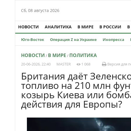
Сб, 08 августа 2026
НОВОСТИ
АНАЛИТИКА
В МИРЕ
В РОССИИ
В
Юго-Восток
Операция Z на Украине
Инопресса
НОВОСТИ
В МИРЕ
ПОЛИТИКА
/
/
20-06-2026, 22:40
MASTER
1 068
Версия для п
Британия даёт Зеленск
топливо на 210 млн фун
козырь Киева или бомб
действия для Европы?