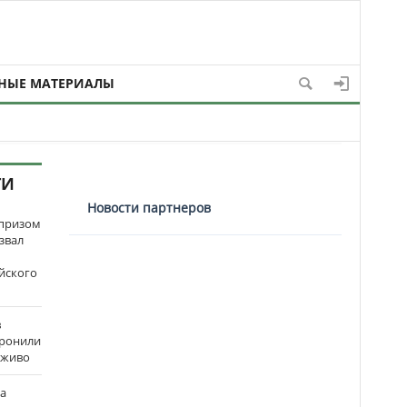
НЫЕ МАТЕРИАЛЫ
ТИ
Новости партнеров
рпризом
звал
йского
в
оронили
аживо
на