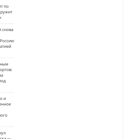
ёт по
кружит
к
 снова
 Россию
матией
нным
ортов:
на
под
о и
енное
ного
нул
рска —