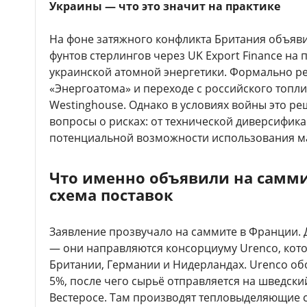
Украины — что это значит на практике
На фоне затяжного конфликта Британия объяв
фунтов стерлингов через UK Export Finance на
украинской атомной энергетики. Формально ре
«Энергоатома» и переходе с российского топл
Westinghouse. Однако в условиях войны это р
вопросы о рисках: от технической диверсифика
потенциальной возможности использования ма
Что именно объявили на саммит
схема поставок
Заявление прозвучало на саммите в Франции. 
— они направляются консорциуму Urenco, кот
Британии, Германии и Нидерландах. Urenco об
5%, после чего сырьё отправляется на шведски
Вестеросе. Там производят тепловыделяющие с