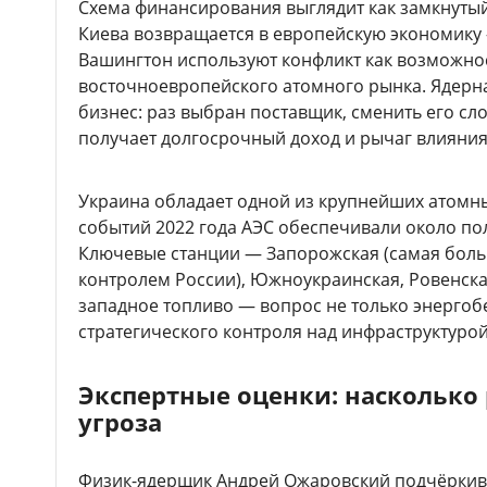
Схема финансирования выглядит как замкнутый
Киева возвращается в европейскую экономику 
Вашингтон используют конфликт как возможнос
восточноевропейского атомного рынка. Ядерна
бизнес: раз выбран поставщик, сменить его сл
получает долгосрочный доход и рычаг влияния
Украина обладает одной из крупнейших атомны
событий 2022 года АЭС обеспечивали около по
Ключевые станции — Запорожская (самая больш
контролем России), Южноукраинская, Ровенска
западное топливо — вопрос не только энергоб
стратегического контроля над инфраструктурой
Экспертные оценки: насколько
угроза
Физик-ядерщик Андрей Ожаровский подчёркива