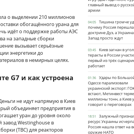
главный вывод о русско
армии
ила о выделении 210 миллионов
Тишина громче уд
04:05
 поставки обогащённого урана для
почему Россия перешла
чь идёт о поддержке работы АЭС
доктрине Дуэ, а Украина
ива на западные сборки
Запад просто ждут
ешение вызывает серьёзные
Киев загнан в угол
03:45
ции энергетики до
теракты в России участи
териалов в немирных целях.
первый из трёх сценари
работает
е G7 и как устроена
Удары по Большо
01:36
Одессе парализовали
украинский экспорт: ГО
встают, Метинвест теряе
миллионы тонн, а Киев 
Деньги не идут напрямую в Киев
говорит о переговорах
орый объединяет предприятия в
огащает уран до уровня около
Залужный признал
18:51
ресурс Украины исчерпа
й завод Westinghouse в
Россия нашла ответ на в
борки (ТВС) для реакторов
оружие НАТО