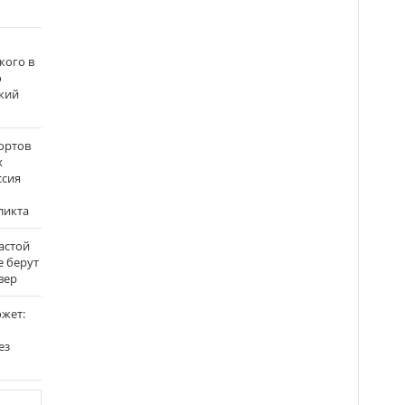
кого в
о
кий
ортов
х
ссия
ликта
застой
е берут
вер
ожет:
ез