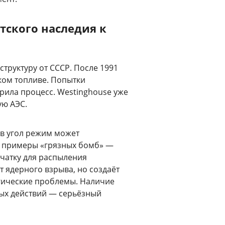
тского наследия к
руктуру от СССР. После 1991
ком топливе. Попытки
рила процесс. Westinghouse уже
ую АЭС.
 в угол режим может
т примеры «грязных бомб» —
чатку для распыления
т ядерного взрыва, но создаёт
огические проблемы. Наличие
ых действий — серьёзный