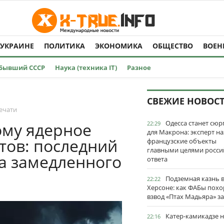
 УКРАИНЕ
ПОЛИТИКА
ЭКОНОМИКА
ОБЩЕСТВО
ВОЕН
Бывший СССР
Наука (техника IT)
Разное
СВЕЖИЕ НОВОС
ечати
Одесса станет сю
ому ядерное
22:29
для Макрона: эксперт на
тов: последний
французские объекты
главными целями росси
а замедленного
ответа
Подземная казнь 
22:22
Херсоне: как ФАБы пох
взвод «Птах Мадьяра» з
Катер-камикадзе 
22:16