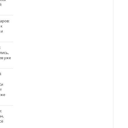
й
аров:
 к
 и
:
лись,
ев уже
й
Ки
т
уже
:
н,
сё