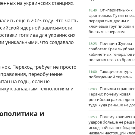
ленных на украинских станциях.
От «паркетных» к
18:40
фронтовым: Путин внез
лись ещё в 2023 году. Это часть
передал тыл, дроны и
ключевые группировки
ссийской ядерной зависимости.
боевым генералам
ставки топлива для украинских
ли уникальными, что создавало
Принцип Жукова
18:23
сработал: Кремль убрал
кабинетных генералов 
поставил тех, кто брал 
ынок. Переход требует не просто
Тающие контуры
11:00
управления, переобучение
побеждённой Украины
тан на годы, если не
тику к западным технологиям и
Посылка страшне
08:03
Герани: почему новая
российская ракета-дрон
туда, куда раньше не до
еополитика и
Почему количеств
07:53
ударов больше не реша
исход войны: швейцарц
назвали настоящий клю