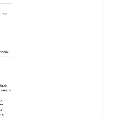
апно
и
города
е
 бьёт
ставали
о
ет
ы
ч к