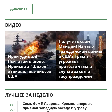
ДОБАВИТЬ
ВИДЕО
Получите свой
Майдан! Начало
гражданской войны
Иран удивил!
в США? Трамп
Пентагон в шоке.
угрожает
Иранский "Шахед"
протестантам в
атаковал авианосец
случае захвата
США
госучреждений
ЛУЧШЕЕ ЗА НЕДЕЛЮ
Семь бомб Лаврова: Кремль впервые
признал западную засаду и угрозу