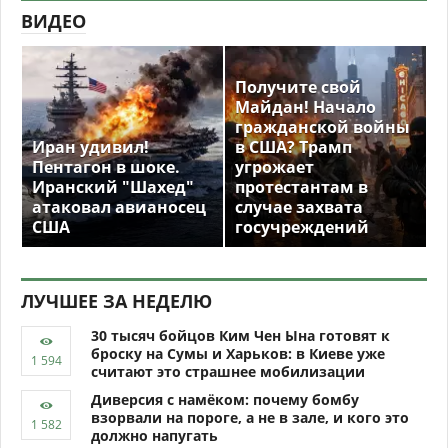
ВИДЕО
Получите свой
Майдан! Начало
гражданской войны
Иран удивил!
в США? Трамп
Пентагон в шоке.
угрожает
Иранский "Шахед"
протестантам в
атаковал авианосец
случае захвата
США
госучреждений
ЛУЧШЕЕ ЗА НЕДЕЛЮ
30 тысяч бойцов Ким Чен Ына готовят к
броску на Сумы и Харьков: в Киеве уже
считают это страшнее мобилизации
Диверсия с намёком: почему бомбу
взорвали на пороге, а не в зале, и кого это
должно напугать