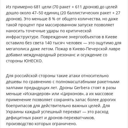
Из примерно 681 цели (70 ракет + 611 дронов) до целей
дошло около 47–50 единиц (20 баллистических ракет + 27
дронов). Это меньше 8 % от общего количества, но даже
такой процент при массированном запуске позволяет
наносить точечные удары по критической
инфраструктуре. Повреждение энергообъектов в Киеве
оставило без света 140 тысяч человек — это ощутимо для
мегаполиса даже летом. Пожар в Киево-Печерской лавре
добавил международный резонанс и осуждение со
стороны ЮНЕСКО.
Для российской стороны такие атаки относительно
дёшевы по сравнению с полномасштабными ракетными
залпами предыдущих лет. Дроны Gerbera стоят в разы
меньше «Искандеров» или «Цирконов», а их массовое
применение позволяет сохранять запас более дорогих
боеприпасов для действительно важных целей. Для
Украины каждый успешный перехват — это расход
дефицитных ракет и дронов-перехватчиков,
производство которых ограничено.