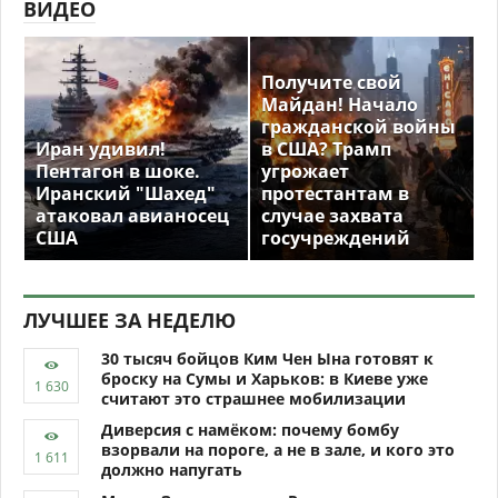
ВИДЕО
Получите свой
Майдан! Начало
гражданской войны
Иран удивил!
в США? Трамп
Пентагон в шоке.
угрожает
Иранский "Шахед"
протестантам в
атаковал авианосец
случае захвата
США
госучреждений
ЛУЧШЕЕ ЗА НЕДЕЛЮ
30 тысяч бойцов Ким Чен Ына готовят к
броску на Сумы и Харьков: в Киеве уже
считают это страшнее мобилизации
Диверсия с намёком: почему бомбу
взорвали на пороге, а не в зале, и кого это
должно напугать