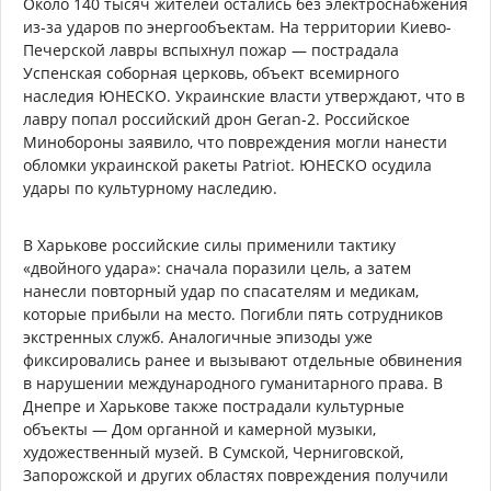
Около 140 тысяч жителей остались без электроснабжения
из-за ударов по энергообъектам. На территории Киево-
Печерской лавры вспыхнул пожар — пострадала
Успенская соборная церковь, объект всемирного
наследия ЮНЕСКО. Украинские власти утверждают, что в
лавру попал российский дрон Geran-2. Российское
Минобороны заявило, что повреждения могли нанести
обломки украинской ракеты Patriot. ЮНЕСКО осудила
удары по культурному наследию.
В Харькове российские силы применили тактику
«двойного удара»: сначала поразили цель, а затем
нанесли повторный удар по спасателям и медикам,
которые прибыли на место. Погибли пять сотрудников
экстренных служб. Аналогичные эпизоды уже
фиксировались ранее и вызывают отдельные обвинения
в нарушении международного гуманитарного права. В
Днепре и Харькове также пострадали культурные
объекты — Дом органной и камерной музыки,
художественный музей. В Сумской, Черниговской,
Запорожской и других областях повреждения получили