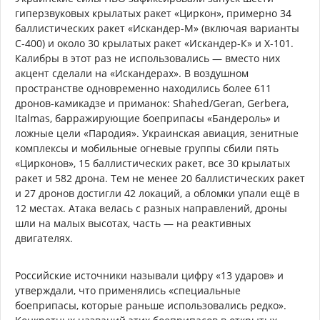
гиперзвуковых крылатых ракет «Циркон», примерно 34
баллистических ракет «Искандер-М» (включая варианты
С-400) и около 30 крылатых ракет «Искандер-К» и Х-101.
Калибры в этот раз не использовались — вместо них
акцент сделали на «Искандерах». В воздушном
пространстве одновременно находились более 611
дронов-камикадзе и приманок: Shahed/Geran, Gerbera,
Italmas, барражирующие боеприпасы «Бандероль» и
ложные цели «Пародия». Украинская авиация, зенитные
комплексы и мобильные огневые группы сбили пять
«Цирконов», 15 баллистических ракет, все 30 крылатых
ракет и 582 дрона. Тем не менее 20 баллистических ракет
и 27 дронов достигли 42 локаций, а обломки упали ещё в
12 местах. Атака велась с разных направлений, дроны
шли на малых высотах, часть — на реактивных
двигателях.
Российские источники называли цифру «13 ударов» и
утверждали, что применялись «специальные
боеприпасы, которые раньше использовались редко».