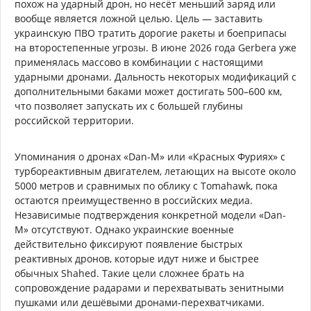
похож на ударный дрон, но несёт меньший заряд или
вообще является ложной целью. Цель — заставить
украинскую ПВО тратить дорогие ракеты и боеприпасы
на второстепенные угрозы. В июне 2026 года Gerbera уже
применялась массово в комбинации с настоящими
ударными дронами. Дальность некоторых модификаций с
дополнительными баками может достигать 500–600 км,
что позволяет запускать их с большей глубины
российской территории.
Упоминания о дронах «Dan-M» или «Красных Фуриях» с
турбореактивным двигателем, летающих на высоте около
5000 метров и сравнимых по облику с Tomahawk, пока
остаются преимущественно в российских медиа.
Независимые подтверждения конкретной модели «Dan-
M» отсутствуют. Однако украинские военные
действительно фиксируют появление быстрых
реактивных дронов, которые идут ниже и быстрее
обычных Shahed. Такие цели сложнее брать на
сопровождение радарами и перехватывать зенитными
пушками или дешёвыми дронами-перехватчиками.