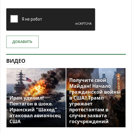
ДОБАВИТЬ
ВИДЕО
Получите свой
Майдан! Начало
гражданской войны
Иран удивил!
в США? Трамп
Пентагон в шоке.
угрожает
Иранский "Шахед"
протестантам в
атаковал авианосец
случае захвата
США
госучреждений