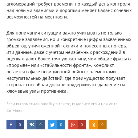
агломераций требует времени, но каждый день контроля
над новыми зданиями и дорогами меняет баланс огневых
возможностей на местности.
Для понимания ситуации важно учитывать не только
громкие заявления, но и конкретные цифры захваченных
объектов, уничтоженной техники и понесенных потерь.
Эти данные, даже с учетом неизбежных расхождений в
оценках, дают более точную картину, чем общие фразы о
«прорыве» или «стабильности фронта». Конфликт
остается в фазе позиционной войны с элементами
наступательных действий, где преимущество получает
сторона, способная дольше поддерживать давление на
ключевые узлы противника.
Если вы заметили ошибку в тексте, выделите его и нажмите
Ctrl+Enter
0
0
0
0
0