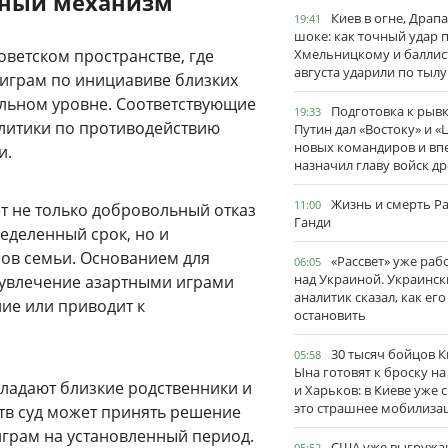
бный механизм
Киев в огне, Драп
19:41
шоке: как точный удар 
оветском пространстве, где
Хмельницкому и баллис
августа ударили по тылу
 играм по инициавиве близких
ельном уровне. Соответствующие
Подготовка к рывк
19:33
олитики по противодействию
Путин дал «Востоку» и «
новых командиров и вп
и.
назначил главу войск д
Жизнь и смерть Р
11:00
т не только добровольный отказ
Ганди
ределенный срок, но и
нов семьи. Основанием для
«Рассвет» уже раб
06:05
над Украиной. Украинск
а увлечение азартными играми
аналитик сказал, как его
ие или приводит к
остановить
30 тысяч бойцов 
05:58
Ына готовят к броску н
ладают близкие родственники и
и Харьков: в Киеве уже 
это страшнее мобилиза
тв суд может принять решение
играм на установленный период.
США уже выгружа
05:52