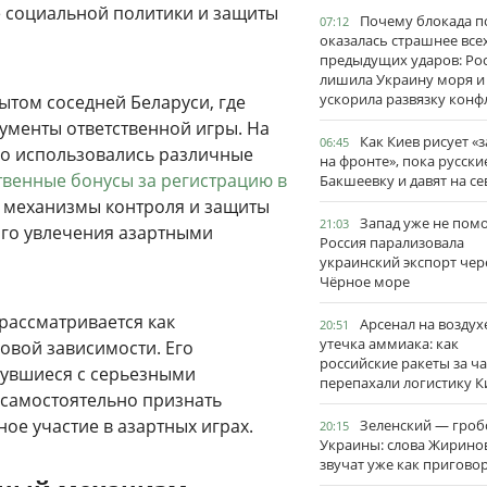
ре социальной политики и защиты
Почему блокада п
07:12
оказалась страшнее все
предыдущих ударов: Ро
лишила Украину моря и
ускорила развязку конф
ытом соседней Беларуси, где
рументы ответственной игры. На
Как Киев рисует «
06:45
вно использовались различные
на фронте», пока русски
твенные бонусы за регистрацию в
Бакшеевку и давят на се
и механизмы контроля и защиты
Запад уже не пом
21:03
ого увлечения азартными
Россия парализовала
украинский экспорт чер
Чёрное море
рассматривается как
Арсенал на воздух
20:51
утечка аммиака: как
овой зависимости. Его
российские ракеты за ча
нувшиеся с серьезными
перепахали логистику К
 самостоятельно признать
ое участие в азартных играх.
Зеленский — гро
20:15
Украины: слова Жирино
звучат уже как пригово