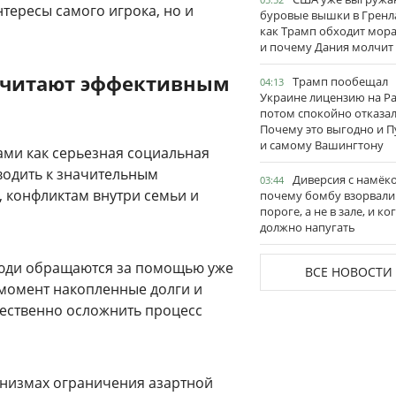
нтересы самого игрока, но и
буровые вышки в Гренл
как Трамп обходит мор
и почему Дания молчит
считают эффективным
Трамп пообещал
04:13
Украине лицензию на Pat
потом спокойно отказал
Почему это выгодно и П
и самому Вашингтону
ами как серьезная социальная
водить к значительным
Диверсия с намёк
03:44
, конфликтам внутри семьи и
почему бомбу взорвали
пороге, а не в зале, и ко
должно напугать
люди обращаются за помощью уже
ВСЕ НОВОСТИ
 момент накопленные долги и
щественно осложнить процесс
анизмах ограничения азартной