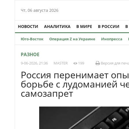
Чт, 06 августа 2026
НОВОСТИ
АНАЛИТИКА
В МИРЕ
В РОССИИ
В
Юго-Восток
Операция Z на Украине
Инопресса
РАЗНОЕ
9-06-2026, 21:36
MASTER
199
Версия для печ
Россия перенимает опы
борьбе с лудоманией ч
самозапрет