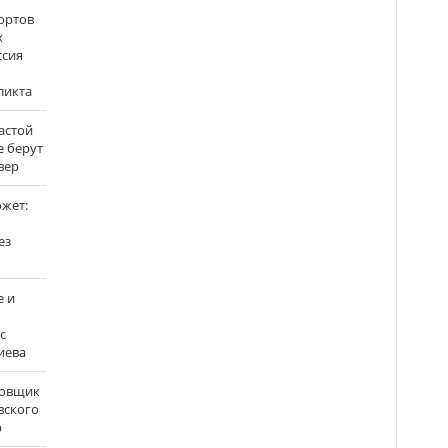
ортов
х
ссия
ликта
застой
е берут
вер
ожет:
ез
е и
с
иева
бовщик
вского
р