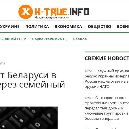
 УКРАИНЕ
ПОЛИТИКА
ЭКОНОМИКА
ОБЩЕСТВО
ВОЕН
Бывший СССР
Наука (техника IT)
Разное
СВЕЖИЕ НОВОС
ати
Залужный признал
т Беларуси в
18:51
ресурс Украины исчерпа
ерез семейный
Россия нашла ответ на в
оружие НАТО
От «паркетных» к
18:40
фронтовым: Путин внез
передал тыл, дроны и
ключевые группировки
боевым генералам