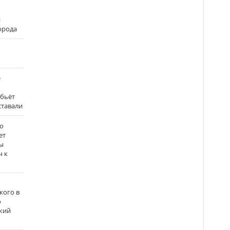
и
города
е
 бьёт
ставали
о
ет
ы
ч к
кого в
о
кий