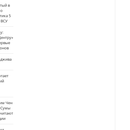
атый в
по
тика 5
 ВСУ
у:
Центру»
ервые
ронов
аджива
отает
ий
Ким Чен
а Сумы
считают
ции
ют