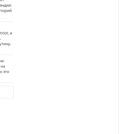
андии:
аторий
riot, а
.
утину,
ом:
 на
го это