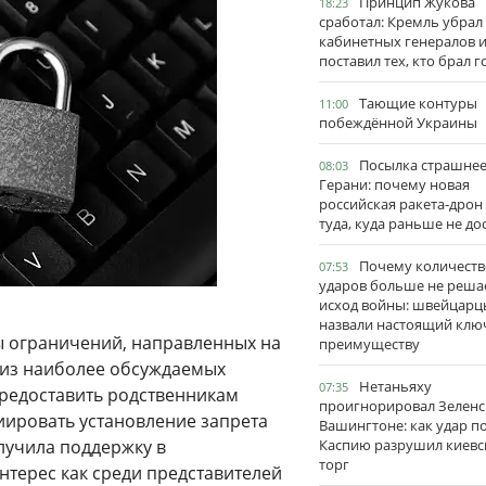
Принцип Жукова
18:23
сработал: Кремль убрал
кабинетных генералов 
поставил тех, кто брал 
Тающие контуры
11:00
побеждённой Украины
Посылка страшне
08:03
Герани: почему новая
российская ракета-дрон
туда, куда раньше не до
Почему количеств
07:53
ударов больше не реша
исход войны: швейцарц
назвали настоящий клю
 ограничений, направленных на
преимуществу
 из наиболее обсуждаемых
Нетаньяху
07:35
предоставить родственникам
проигнорировал Зеленс
иировать установление запрета
Вашингтоне: как удар п
олучила поддержку в
Каспию разрушил киевс
торг
терес как среди представителей