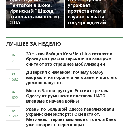
Пентагон в шоке.
угрожает
Иранский "Шахед"
протестантам в
атаковал авианосец
случае захвата
США
госучреждений
ЛУЧШЕЕ ЗА НЕДЕЛЮ
30 тысяч бойцов Ким Чен Ына готовят к
броску на Сумы и Харьков: в Киеве уже
считают это страшнее мобилизации
Диверсия с намёком: почему бомбу
взорвали на пороге, а не в зале, и кого это
должно напугать
Мост в Затоке рухнул: Россия отрезала
Одессу от румынских поставок НАТО
впервые с начала войны
Удары по Большой Одессе парализовали
украинский экспорт: ГОКи встают,
Метинвест теряет миллионы тонн, а Киев
уже говорит о переговорах