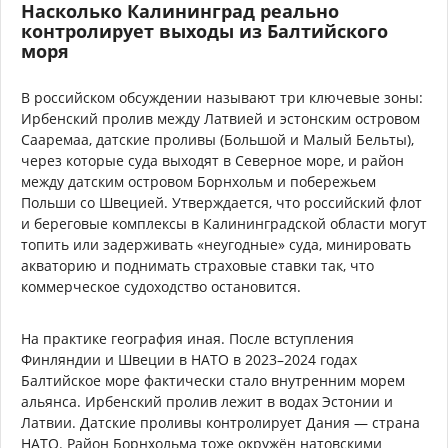
Насколько Калининград реально
контролирует выходы из Балтийского
моря
В российском обсуждении называют три ключевые зоны:
Ирбенский пролив между Латвией и эстонским островом
Сааремаа, датские проливы (Большой и Малый Бельты),
через которые суда выходят в Северное море, и район
между датским островом Борнхольм и побережьем
Польши со Швецией. Утверждается, что российский флот
и береговые комплексы в Калининградской области могут
топить или задерживать «неугодные» суда, минировать
акваторию и поднимать страховые ставки так, что
коммерческое судоходство остановится.
На практике география иная. После вступления
Финляндии и Швеции в НАТО в 2023–2024 годах
Балтийское море фактически стало внутренним морем
альянса. Ирбенский пролив лежит в водах Эстонии и
Латвии. Датские проливы контролирует Дания — страна
НАТО. Район Борнхольма тоже окружён натовскими