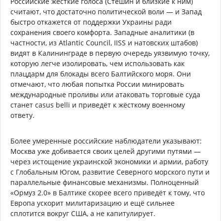
Российские жёсткие голоса (Стешин и близкие к ним)
считают, что достаточно политической воли — и Запад
быстро откажется от поддержки Украины ради
сохранения своего комфорта. Западные аналитики (в
частности, из Atlantic Council, IISS и натовских штабов)
видят в Калининграде в первую очередь уязвимую точку,
которую легче изолировать, чем использовать как
плацдарм для блокады всего Балтийского моря. Они
отмечают, что любая попытка России минировать
международные проливы или атаковать торговые суда
станет casus belli и приведёт к жёсткому военному
ответу.
Более умеренные российские наблюдатели указывают:
Москва уже добивается своих целей другими путями —
через истощение украинской экономики и армии, работу
с Глобальным Югом, развитие Северного морского пути и
параллельные финансовые механизмы. Полноценный
«Ормуз 2.0» в Балтике скорее всего приведёт к тому, что
Европа ускорит милитаризацию и ещё сильнее
сплотится вокруг США, а не капитулирует.