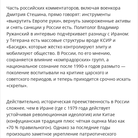
Часть российских комментаторов, включая военкора
Дмитрия Стешина, прямо говорят: инструменты
«выкрутить Европе руки», вернуть замороженные активы
и снять санкции у России есть. Политолог Владимир
Ружанский в интервью подчёркивает разницу с Ираном:
у Тегерана есть массовые структуры вроде КСИР и
«Басидж», которые жёстко контролируют элиту и
мобилизуют общество. В России, по его мнению,
сохраняется влияние «компрадорских» групп, а
национальное сознание после 1990-х годов размыто —
поколение воспитывали на критике царского и
советского периодов, и теперь приходится срочно искать
«скрепы».
Действительно, историческая преемственность в России
сложнее, чем в Иране (где с 1979 года действует
устойчивая революционная идеология) или Китае
(конфуцианская традиция плюс чёткая оценка Мао как
«70 % правильного»). Однако за последние годы
произошло заметное укрепление патриотического