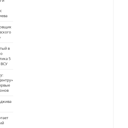
е и
с
иева
бовщик
вского
р
атый в
по
тика 5
 ВСУ
у:
Центру»
ервые
ронов
аджива
отает
ий