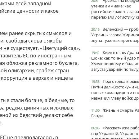
Арсенал на воздух
20:51
никами всей западной
утечка аммиака: как
ейские ценности и какое
российские ракеты за ча
перепахали логистику К
Зеленский — гро
20:15
лем ранее скрытых смыслов и
Украины: слова Жирино
ии, свободы слова с якобы
звучат уже как пригово
не существует. «Цветущий сад»,
Киев в огне, Драп
19:41
тавитель ЕС по иностранным
шоке: как точный удар 
ая обложка рекламного буклета,
Хмельницкому и баллис
августа ударили по тылу
ой олигархии, грабеж стран
я коррупция в верхах и нищета
Подготовка к рывк
19:33
Путин дал «Востоку» и «
новых командиров и вп
назначил главу войск д
тые стали богаче, а бедные, то
 за редких циничных и лживых
Жизнь и смерть Р
11:00
ценой их бедствий делают себе
Ганди
я.
«Рассвет» уже раб
06:05
над Украиной. Украинск
 ЕС не предполагалось в