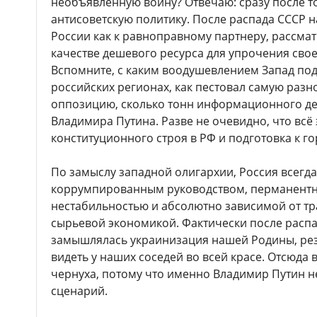
необъявленную войну? Отвечаю: сразу после то
антисоветскую политику. После распада СССР н
России как к равноправному партнеру, рассма
качестве дешевого ресурса для упрочения свое
Вспомните, с каким воодушевлением Запад по
российских регионах, как пестовал самую раз
оппозицию, сколько тонн информационного де
Владимира Путина. Разве не очевидно, что всё
конституционного строя в РФ и подготовка к г
По замыслу западной олигархии, Россия всегда
коррумпированным руководством, перманентн
нестабильностью и абсолютно зависимой от 
сырьевой экономикой. Фактически после распа
замышлялась украинизация нашей Родины, ре
видеть у наших соседей во всей красе. Отсюда в
чернуха, потому что именно Владимир Путин н
сценарий.