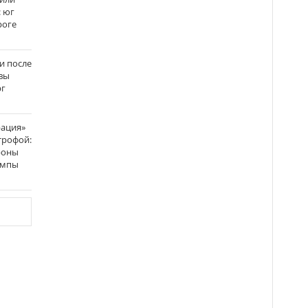
: юг
роге
и после
вы
рг
рация»
трофой:
роны
темпы