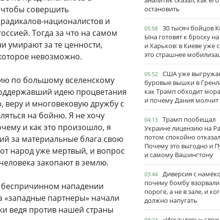
аналитик сказал, как его
, чтобы совершить
остановить
и радикалов-националистов и
30 тысяч бойцов 
05:58
оссией. Тогда за что на самом
Ына готовят к броску н
и умирают за те ценности,
и Харьков: в Киеве уже 
это страшнее мобилиза
 которое невозможно.
США уже выгружа
05:52
едию по большому вселенскому
буровые вышки в Гренл
, поддержавший идею процветания
как Трамп обходит мор
и почему Дания молчит
, веру и многовековую дружбу с
вляться на бойню. Я не хочу
Трамп пообещал
04:13
очему и как это произошло, я
Украине лицензию на Pat
потом спокойно отказал
ий за материальные блага свою
Почему это выгодно и П
тот народ уже мертвый, и вопрос
и самому Вашингтону
 человека закопают в землю.
Диверсия с намёк
03:44
почему бомбу взорвали
 в беспричинном нападении
пороге, а не в зале, и ко
да «западные партнеры» начали
должно напугать
ки ведя против нашей страны
«Искандеры» сло
03:24