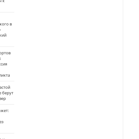
ч к
кого в
о
кий
ортов
х
ссия
ликта
застой
е берут
вер
ожет:
ез