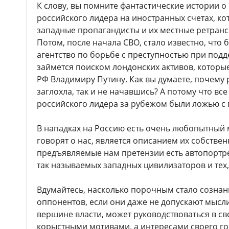
К слову, вы помните фантастические истории о
российского лидера на иностранных счетах, к
западные пропагандисты и их местные ретранс
Потом, после начала СВО, стало известно, что
агентство по борьбе с преступностью при под
займется поиском лондонских активов, которы
РФ Владимиру Путину. Как вы думаете, почему 
заглохла, так и не начавшись? А потому что вс
российского лидера за рубежом были ложью с 
В нападках на Россию есть очень любопытный м
говорят о нас, является описанием их собстве
предъявляемые нам претензии есть автопортр
так называемых западных цивилизаторов и тех,
Вдумайтесь, насколько порочным стало созна
оппонентов, если они даже не допускают мысли
вершине власти, может руководствоваться в с
корыстными мотивами, а интересами своего го