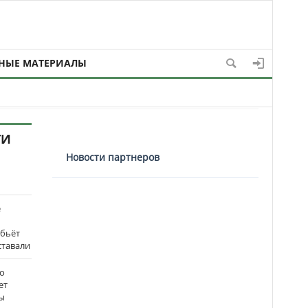
НЫЕ МАТЕРИАЛЫ
ТИ
Новости партнеров
е
 бьёт
ставали
о
ет
ы