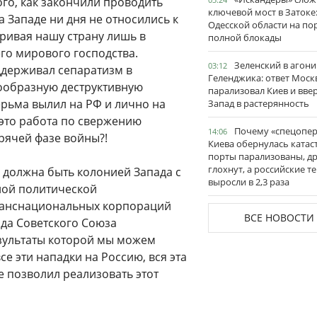
го, как закончили проводить
ключевой мост в Затоке
а Западе ни дня не относились к
Одесской области на по
тривая нашу страну лишь в
полной блокады
го мирового господства.
Зеленский в агони
03:12
ддерживал сепаратизм в
Геленджика: ответ Моск
нообразную деструктивную
парализовал Киев и вве
рьма вылил на РФ и лично на
Запад в растерянность
 это работа по свержению
Почему «спецопе
14:06
орячей фазе войны?!
Киева обернулась катас
порты парализованы, д
глохнут, а российские 
 должна быть колонией Запада с
выросли в 2,3 раза
ой политической
транснациональных корпораций
ВСЕ НОВОСТИ
да Советского Союза
зультаты которой мы можем
се эти нападки на Россию, вся эта
е позволил реализовать этот