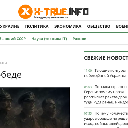
 УКРАИНЕ
ПОЛИТИКА
ЭКОНОМИКА
ОБЩЕСТВО
ВОЕН
Бывший СССР
Наука (техника IT)
Разное
СВЕЖИЕ НОВОС
чати
Тающие контуры
обеде
11:00
побеждённой Украины
Посылка страшне
08:03
Герани: почему новая
российская ракета-дрон
туда, куда раньше не до
Почему количеств
07:53
ударов больше не реша
исход войны: швейцарц