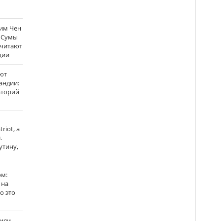
Ким Чен
а Сумы
считают
ции
ют
андии:
аторий
riot, а
.
утину,
ом:
 на
го это
жили