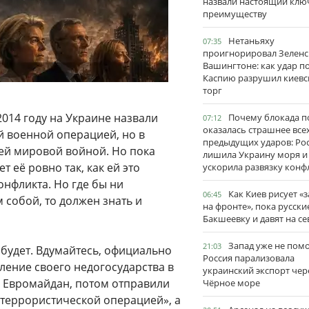
назвали настоящий клю
преимуществу
Нетаньяху
07:35
проигнорировал Зеленс
Вашингтоне: как удар п
Каспию разрушил киевс
торг
2014 году на Украине назвали
Почему блокада п
07:12
оказалась страшнее все
й военной операцией, но в
предыдущих ударов: Ро
ей мировой войной. Но пока
лишила Украину моря и
 её ровно так, как ей это
ускорила развязку конф
нфликта. Но где бы ни
Как Киев рисует «
06:45
 собой, то должен знать и
на фронте», пока русски
Бакшеевку и давят на се
Запад уже не пом
21:03
 будет. Вдумайтесь, официально
Россия парализовала
ление своего недогосударства в
украинский экспорт чер
а Евромайдан, потом отправили
Чёрное море
итеррористической операцией», а