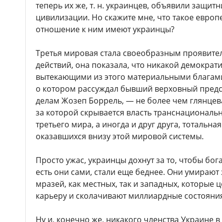
теперь их же, т. н. украинцев, объявили защит
цивилизации. Но скажите мне, что такое европ
отношение к ним имеют украинцы?
Третья мировая стала своеобразным проявите
действий, она показала, что никакой демократ
вытекающими из этого материальными благами 
о котором рассуждал бывший верховный предс
делам Жозеп Боррель, — не более чем глянцев
за которой скрывается власть транснациональн
третьего мира, а иногда и друг друга, тотальна
оказавшихся внизу этой мировой системы.
Просто ужас, украинцы дохнут за то, чтобы бога
есть они сами, стали еще беднее. Они умирают
мразей, как местных, так и западных, которые 
карьеру и сколачивают миллиардные состояни
Ну и, конечно же, никакого членства Украине в