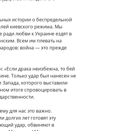
льных истории о беспредельной
елей киевского режима. Мы
е ради любви к Украине ездят в
нским. Всем им плевать на
народов: война — это прежде
н: «Если драка неизбежна, то бей
ине. Только удар был нанесен не
е Запада, которого выставили
чном итоге спровоцировать в
дарственности.
ему для нас это важно.
и долгих лет готовят эту
ающий удар, обвиняют в