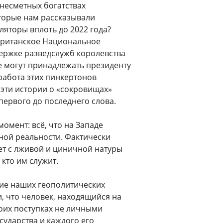
 несметных богатствах
оторые нам рассказывали
ляторы вплоть до 2022 года?
 британское Национальное
держке разведслужб королевства
е могут принадлежать президенту
работа этих пинкертонов
е эти истории о «сокровищах»
первого до последнего слова.
омент: всё, что на Западе
нной реальности. Фактически
ет с лживой и циничной натуры
 кто им служит.
ние наших геополитических
, что человек, находящийся на
воих поступках не личными
сударства и каждого его