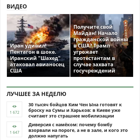
ВИДЕО
Получите свой
Майдан! Начало
гражданской войны
Иран удивил!
в США? Трамп
Пентагон в шоке.
угрожает
Иранский "Шахед"
протестантам в
атаковал авианосец
случае захвата
США
госучреждений
ЛУЧШЕЕ ЗА НЕДЕЛЮ
30 тысяч бойцов Ким Чен Ына готовят к
броску на Сумы и Харьков: в Киеве уже
считают это страшнее мобилизации
Диверсия с намёком: почему бомбу
взорвали на пороге, а не в зале, и кого это
должно напугать