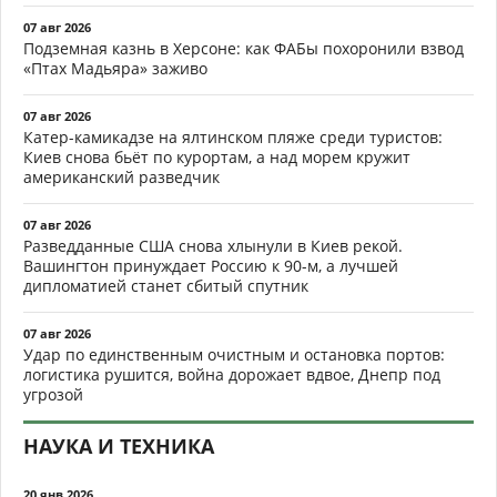
07 авг 2026
Подземная казнь в Херсоне: как ФАБы похоронили взвод
«Птах Мадьяра» заживо
07 авг 2026
Катер-камикадзе на ялтинском пляже среди туристов:
Киев снова бьёт по курортам, а над морем кружит
американский разведчик
07 авг 2026
Разведданные США снова хлынули в Киев рекой.
Вашингтон принуждает Россию к 90-м, а лучшей
дипломатией станет сбитый спутник
07 авг 2026
Удар по единственным очистным и остановка портов:
логистика рушится, война дорожает вдвое, Днепр под
угрозой
НАУКА И ТЕХНИКА
20 янв 2026