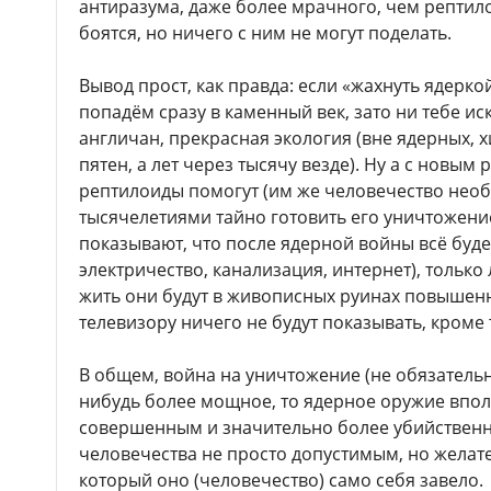
антиразума, даже более мрачного, чем рептил
боятся, но ничего с ним не могут поделать.
Вывод прост, как правда: если «жахнуть ядеркой
попадём сразу в каменный век, зато ни тебе ис
англичан, прекрасная экология (вне ядерных, 
пятен, а лет через тысячу везде). Ну а с новы
рептилоиды помогут (им же человечество нео
тысячелетиями тайно готовить его уничтожение
показывают, что после ядерной войны всё будет
электричество, канализация, интернет), тольк
жить они будут в живописных руинах повышен
телевизору ничего не будут показывать, кроме 
В общем, война на уничтожение (не обязательн
нибудь более мощное, то ядерное оружие впо
совершенным и значительно более убийственн
человечества не просто допустимым, но желат
который оно (человечество) само себя завело.