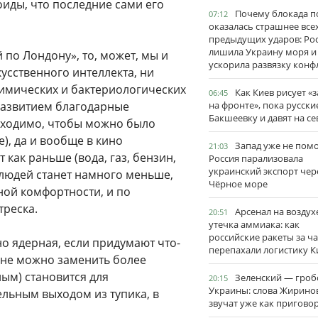
оиды, что последние сами его
Почему блокада п
07:12
оказалась страшнее все
предыдущих ударов: Ро
лишила Украину моря и
 по Лондону», то, может, мы и
ускорила развязку конф
кусственного интеллекта, ни
химических и бактериологических
Как Киев рисует «
06:45
м развитием благодарные
на фронте», пока русски
Бакшеевку и давят на се
бходимо, чтобы можно было
), да и вообще в кино
Запад уже не пом
21:03
 как раньше (вода, газ, бензин,
Россия парализовала
украинский экспорт чер
о людей станет намного меньше,
Чёрное море
ной комфортности, и по
треска.
Арсенал на воздух
20:51
утечка аммиака: как
российские ракеты за ча
о ядерная, если придумают что-
перепахали логистику К
лне можно заменить более
ым) становится для
Зеленский — гро
20:15
Украины: слова Жирино
ельным выходом из тупика, в
звучат уже как пригово