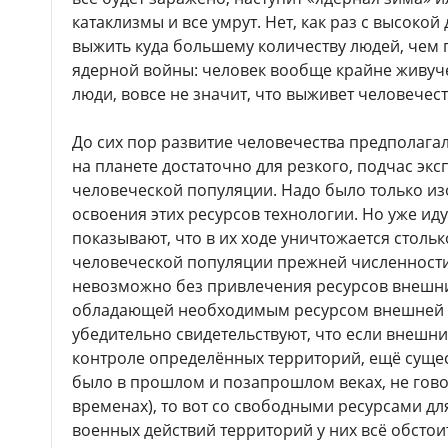
катаклизмы и все умрут. Нет, как раз с высокой
выжить куда большему количеству людей, чем
ядерной войны: человек вообще крайне живуче
люди, вовсе не значит, что выживет человечест
До сих пор развитие человечества предполага
на планете достаточно для резкого, подчас эк
человеческой популяции. Надо было только и
освоения этих ресурсов технологии. Но уже и
показывают, что в их ходе уничтожается стольк
человеческой популяции прежней численности
невозможно без привлечения ресурсов внешни
обладающей необходимым ресурсом внешней с
убедительно свидетельствуют, что если внешни
контроле определённых территорий, ещё существ
было в прошлом и позапрошлом веках, не гово
временах), то вот со свободными ресурсами д
военных действий территорий у них всё обстоит