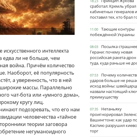
Принцип Жукова
18:23
сработал: Кремль убрал
кабинетных генералов 
поставил тех, кто брал 
Тающие контуры
11:00
побеждённой Украины
Посылка страшне
08:03
е искусственного интеллекта
Герани: почему новая
 едва ли не больше, чем
российская ракета-дрон
туда, куда раньше не до
ая война. Причём количество
е. Наоборот, её популярность
Почему количеств
07:53
тёт, а уверенность, что в ней
ударов больше не реша
исход войны: швейцарц
 широкие массы. Параллельно
назвали настоящий клю
ного чат-бота или «умного дома»,
преимуществу
рокому кругу лиц.
инают подозревать, что его нам
Нетаньяху
07:35
проигнорировал Зеленс
квидации человечества «тайное
Вашингтоне: как удар п
сторонники теории заговора
Каспию разрушил киевс
зобретение негуманоидного
торг