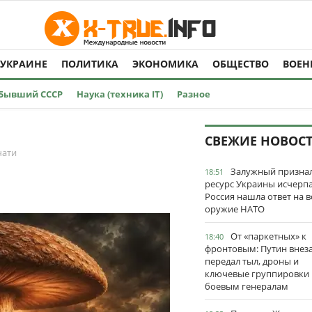
 УКРАИНЕ
ПОЛИТИКА
ЭКОНОМИКА
ОБЩЕСТВО
ВОЕН
Бывший СССР
Наука (техника IT)
Разное
СВЕЖИЕ НОВОС
чати
Залужный признал
18:51
ресурс Украины исчерпа
Россия нашла ответ на в
оружие НАТО
От «паркетных» к
18:40
фронтовым: Путин внез
передал тыл, дроны и
ключевые группировки
боевым генералам