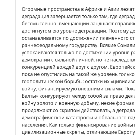
Огромные пространства в Африке и Азии лежат 
деградация завершается только там, где дегра
бессмысленно: вмещающий ландшафт справляе
достигнутом ею уровне деградации. Поэтому де
останавливается по достижении племенного ст
раннефеодальному государству. Всякие Сомали
успокаиваются только по достижении уровня р
демократии с сильной личной, но не наследст
конкуренцией вождей друг с другом. Европейск
пока не опустились на такой же уровень только
геополитической борьбы: остатки их «цивили
войну, финансируемую внешними силами. Пока
Балты» конкурируют между собой за право дели
войну золото и военную добычу, некие формал
продолжают со скрипом действовать, а деграда
демографической катастрофы и обвального па
населения. Как только финансирование войны к
цивилизационные скрепы, отличающие Европу 