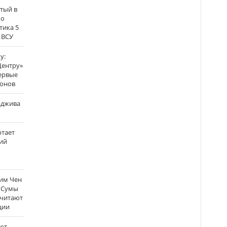
атый в
по
тика 5
 ВСУ
у:
Центру»
ервые
ронов
аджива
отает
ий
Ким Чен
а Сумы
считают
ции
ют