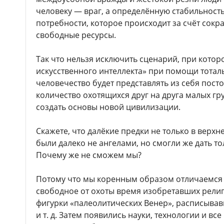
человеку — враг, а определённую стабильность
потребности, которое происходит за счёт сокр
свободные ресурсы.
Так что нельзя исключить сценарий, при котор
искусственного интеллекта» при помощи тота
человечество будет представлять из себя пос
количество охотящихся друг на друга малых гр
создать основы новой цивилизации.
Скажете, что далёкие предки не только в верхн
были далеко не ангелами, но смогли же дать т
Почему же не сможем мы?
Потому что мы коренным образом отличаемся о
свободное от охоты время изобретавших религ
фигурки «палеолитических Венер», расписыва
и т. д. Затем появились науки, технологии и в