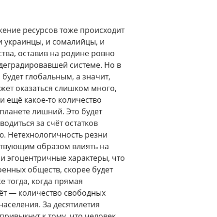
жение ресурсов тоже происходит
и украинцы, и сомалийцы, и
ства, оставив на родине ровно
 деградировавшей системе. Но в
будет глобальным, а значит,
жет оказаться слишком много,
и ещё какое-то количество
 планете лишний. Это будет
водиться за счёт остатков
ю. Нетехнологичность резни
тствующим образом влиять на
 эгоцентричные характеры, что
оенных обществ, скорее будет
 тогда, когда прямая
ёт — количество свободных
населения. За десятилетия
ривыкнут к тому, что человек