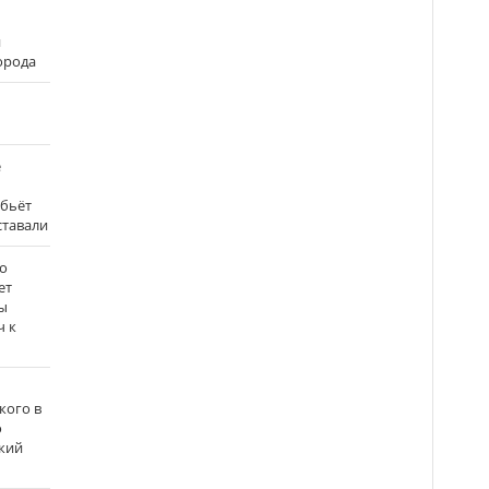
и
города
е
 бьёт
ставали
о
ет
ы
ч к
кого в
о
кий