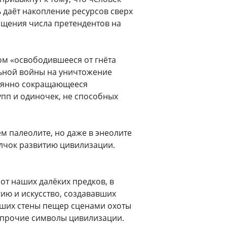
 даёт накопление ресурсов сверх
ащения числа претендентов на
ом «освободившееся от гнёта
льной войны на уничтожение
тоянно сокращающееся
упп и одиночек, не способных
ем палеолите, но даже в энеолите
олчок развитию цивилизации.
т наших далёких предков, в
ию и искусство, создававших
вших стены пещер сценами охоты
се прочие символы цивилизации.