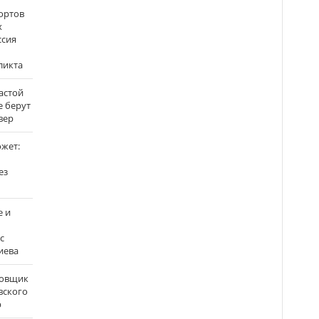
ортов
х
ссия
ликта
застой
е берут
вер
ожет:
ез
е и
с
иева
бовщик
вского
р