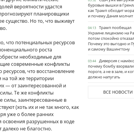
буровые вышки в Гренл
 долей вероятности удастся
как Трамп обходит мор
 прогнозируют планировщики
и почему Дания молчит
е существо. Но то, что выживут
во.
Трамп пообещал
04:13
Украине лицензию на Pat
потом спокойно отказал
ло, что потенциальных ресурсов
Почему это выгодно и П
споненциального роста
и самому Вашингтону
зобрести необходимые для
Диверсия с намёк
03:44
дущие современные конфликты
почему бомбу взорвали
о ресурсов, что восстановление
пороге, а не в зале, и ко
должно напугать
 на той же территории
х — от заинтересованной и
ВСЕ НОВОСТИ
илы. Те же конфликты
е силы, заинтересованные в
уют (хоть их и не так много, как
ря уже о более ранних
ля освоения разрушенных в ходе
 далеко не благостно.