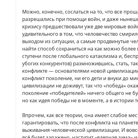
Можно, конечно, сослаться на то, что все про
разрешались при помощи войн, и даже нынеш
кризису предшествовали уже две мировые войны
удивительного в том, что человечество смири
выходом из ситуации, а самые продвинутые че
найти способ сохраниться на как можно боле
ступени после глобального катаклизма и, бесп
убогих конкурентов) размножившись, стать, та
конфликте — основателями новой цивилизации.
конфликт поколение, ни его дети и внуки до 
цивилизации не доживут, так что «победа» ока
поколение «победителей» ничего общего не бу
но как идея победы не в моменте, а в истории 
Впрочем, как все теории, она имеет слабое мес
гарантировать, что после конфликта на планете
выживания человеческой цивилизации. И вовсе 
всё будет заражено, наступит «ядерная зима» 