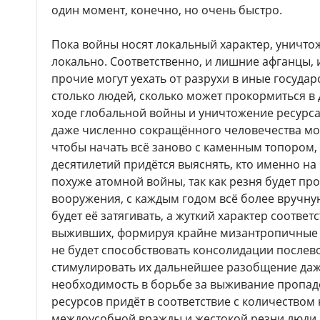
один момент, конечно, но очень быстро.
Пока войны носят локальный характер, уничто
локально. Соответственно, и лишние афганцы, 
прочие могут уехать от разрухи в иные государ
столько людей, сколько может прокормиться в
ходе глобальной войны и уничтожение ресурса 
даже численно сокращённого человечества мо
чтобы начать всё заново с каменным топором, 
десятилетий придётся выяснять, кто именно на
похуже атомной войны, так как резня будет про
вооружения, с каждым годом всё более вручну
будет её затягивать, а жуткий характер соотве
выживших, формируя крайне мизантропичные и
не будет способствовать консолидации послев
стимулировать их дальнейшее разобщение даже
необходимость в борьбе за выживание пропад
ресурсов придёт в соответствие с количеством 
междоусобной вражды и жестокой резни люди п