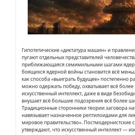
Гипотетические «диктатура машин» и правлени
пугают отдельных представителей человечества
приближающаяся семимильными шагами ядерн
боящихся ядерной войны становится всё меньш
как способа «выиграть будущее» постепенно рас
можно одержать победу, охватывает всё более
искусственный интеллект, даже в виде безобид
внушает всё большие подозрения всё более ши
Традиционные сторонники теории заговора нач
навязывает назначенное рептилоидами для ли
мировое правительство». Постмодернистские 
утверждают, что искусственный интеллект — и