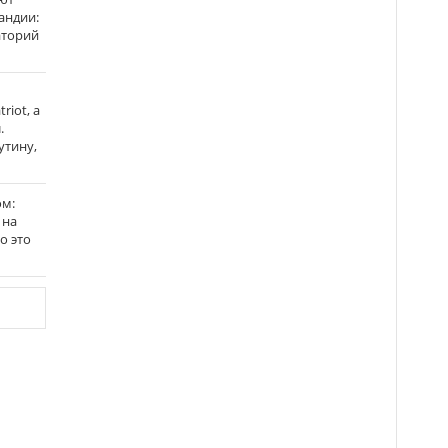
андии:
аторий
riot, а
.
утину,
ом:
 на
го это