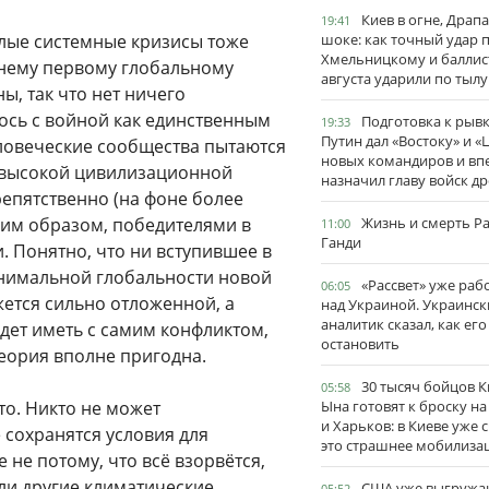
Киев в огне, Драп
19:41
шлые системные кризисы тоже
шоке: как точный удар 
Хмельницкому и баллис
нему первому глобальному
августа ударили по тылу
, так что нет ничего
лось с войной как единственным
Подготовка к рывк
19:33
Путин дал «Востоку» и «
ловеческие сообщества пытаются
новых командиров и вп
е высокой цивилизационной
назначил главу войск д
репятственно (на фоне более
ким образом, победителями в
Жизнь и смерть Р
11:00
Ганди
 Понятно, что ни вступившее в
минимальной глобальности новой
«Рассвет» уже раб
06:05
жется сильно отложенной, а
над Украиной. Украинск
аналитик сказал, как его
дет иметь с самим конфликтом,
остановить
теория вполне пригодна.
30 тысяч бойцов 
05:58
то. Никто не может
Ына готовят к броску н
и Харьков: в Киеве уже 
 сохранятся условия для
это страшнее мобилиза
не потому, что всё взорвётся,
или другие климатические
США уже выгружа
05:52