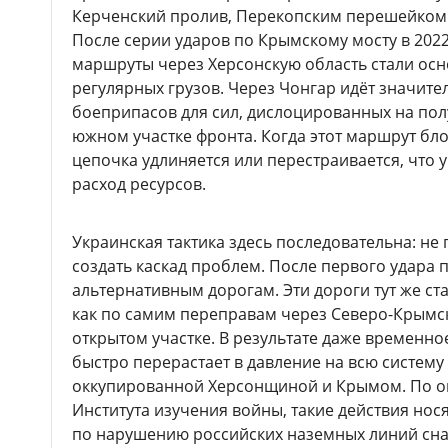
Керченский пролив, Перекопским перешейком
После серии ударов по Крымскому мосту в 2022
маршруты через Херсонскую область стали ос
регулярных грузов. Через Чонгар идёт значите
боеприпасов для сил, дислоцированных на пол
южном участке фронта. Когда этот маршрут бло
цепочка удлиняется или перестраивается, что 
расход ресурсов.
Украинская тактика здесь последовательна: не 
создать каскад проблем. После первого удара 
альтернативным дорогам. Эти дороги тут же ст
как по самим переправам через Северо-Крымск
открытом участке. В результате даже временн
быстро перерастает в давление на всю систем
оккупированной Херсонщиной и Крымом. По о
Института изучения войны, такие действия нос
по нарушению российских наземных линий сна