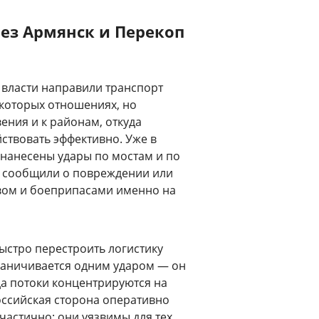
ез Армянск и Перекоп
 власти направили транспорт
екоторых отношениях, но
ения и к районам, откуда
ствовать эффективно. Уже в
нанесены удары по мостам и по
и сообщили о повреждении или
ивом и боеприпасами именно на
быстро перестроить логистику
граничивается одним ударом — он
гда потоки концентрируются на
оссийская сторона оперативно
частично: они уязвимы для тех