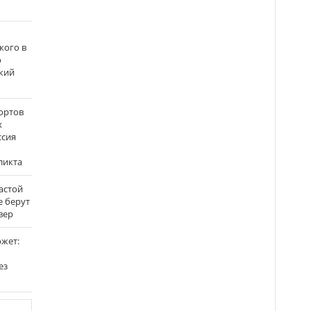
кого в
о
кий
ортов
х
ссия
ликта
застой
е берут
вер
ожет:
ез