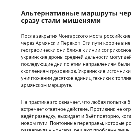
Альтернативные маршруты чер
сразу стали мишенями
После закрытия Чонгарского моста российские
через Армянск и Перекоп. Эти пути короче в н
географически они ближе к линии соприкоснов
украинские дроны средней дальности могут дей
последующие дни по этим направлениям были 
скоплениям грузовиков. Украинские источник
уничтожении десятков единиц техники с топл
армянском маршруте.
На практике это означает, что любая попытка 
встречает ответное действие. Противник не о
ведёт разведку, выжидает и бьёт повторно, ко
новом пути. Понтонные переправы, которые р
развернула у Чонгара, решают проблему лишь 