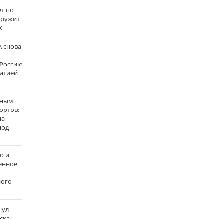
ёт по
кружит
к
 снова
 Россию
матией
нным
ортов:
на
под
о и
енное
ного
нул
рска —