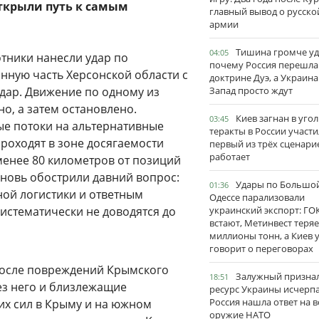
ткрыли путь к самым
главный вывод о русско
армии
Тишина громче уд
04:05
отники нанесли удар по
почему Россия перешла
нную часть Херсонской области с
доктрине Дуэ, а Украина
удар. Движение по одному из
Запад просто ждут
, а затем остановлено.
Киев загнан в угол
03:45
ые потоки на альтернативные
теракты в России участи
роходят в зоне досягаемости
первый из трёх сценари
работает
менее 80 километров от позиций
вновь обострили давний вопрос:
Удары по Большо
01:36
ой логистики и ответным
Одессе парализовали
истематически не доводятся до
украинский экспорт: ГО
встают, Метинвест теряе
миллионы тонн, а Киев 
говорит о переговорах
 После повреждений Крымского
Залужный признал
18:51
ез него и близлежащие
ресурс Украины исчерпа
Россия нашла ответ на в
х сил в Крыму и на южном
оружие НАТО