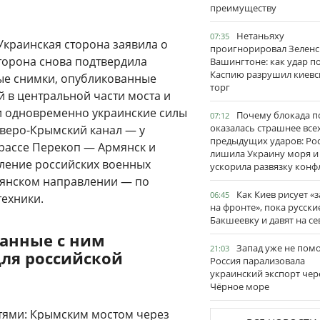
преимуществу
Нетаньяху
07:35
Украинская сторона заявила о
проигнорировал Зеленс
сторона снова подтвердила
Вашингтоне: как удар п
Каспию разрушил киевс
ые снимки, опубликованные
торг
 в центральной части моста и
и одновременно украинские силы
Почему блокада п
07:12
оказалась страшнее все
еверо-Крымский канал — у
предыдущих ударов: Ро
трассе Перекоп — Армянск и
лишила Украину моря и
опление российских военных
ускорила развязку конф
мянском направлении — по
Как Киев рисует «
06:45
техники.
на фронте», пока русски
Бакшеевку и давят на се
занные с ним
Запад уже не пом
21:03
ля российской
Россия парализовала
украинский экспорт чер
Чёрное море
тями: Крымским мостом через