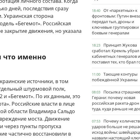
ротация личного состава. Когда
ько дней, последствия сразу
От «паркетных» к
18:40
и. Украинская сторона
фронтовым: Путин внез
передал тыл, дроны и
одель «Бегемот». Российская
ключевые группировки
 закрытие движения, но указала
боевым генералам
Принцип Жукова
18:23
сработал: Кремль убрал
и что именно
кабинетных генералов 
поставил тех, кто брал 
Тающие контуры
11:00
побеждённой Украины
Украинские источники, в том
отдельный штурмовой полк,
Посылка страшне
08:03
 и «Бегемот». По их данным, это
Герани: почему новая
а». Российские власти в лице
российская ракета-дрон
туда, куда раньше не до
ой области Владимира Сальдо
овреждение моста. Движение
Почему количеств
07:53
и через пункты пропуска
ударов больше не реша
исход войны: швейцарц
ие частично восстановили в
назвали настоящий клю