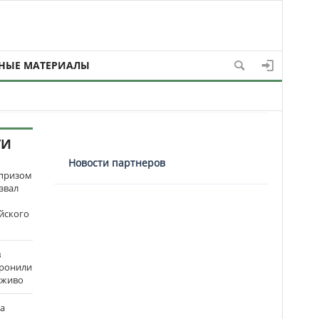
НЫЕ МАТЕРИАЛЫ
ТИ
Новости партнеров
рпризом
звал
йского
в
оронили
аживо
на