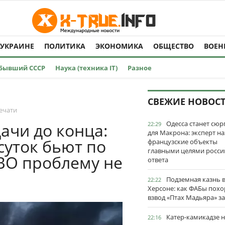
 УКРАИНЕ
ПОЛИТИКА
ЭКОНОМИКА
ОБЩЕСТВО
ВОЕН
Бывший СССР
Наука (техника IT)
Разное
СВЕЖИЕ НОВОС
ечати
Одесса станет сю
ачи до конца:
22:29
для Макрона: эксперт на
суток бьют по
французские объекты
главными целями росси
ПВО проблему не
ответа
Подземная казнь 
22:22
Херсоне: как ФАБы пох
взвод «Птах Мадьяра» з
Катер-камикадзе 
22:16