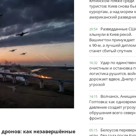
ялтинском пляже среди
туристов: Киев снова бь
курортам, а над морем 
американский разведчи
Разведданные США
20:54
хлынули в Киев рекой.
Вашингтон принуждает
к 90-м, а лучшей дипло
станет сбитый спутник
Удар по единстве
16:32
очистным и остановка п
логистика рушится, вой
дорожает вдвое, Днепр 
угрозой
Волчанск, Анищин
14:15
Гоптовка: как одноврем
давление создаёт угрозу
обрушения всего север
фронта
Белоусов перевер
05:15
 дронов: как незавершённые
игру. Два года после Ку