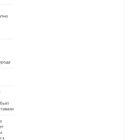
апно
и
города
е
 бьёт
ставали
о
ет
ы
ч к