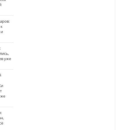
й
аров:
 к
 и
:
лись,
ев уже
й
Ки
т
уже
:
н,
сё