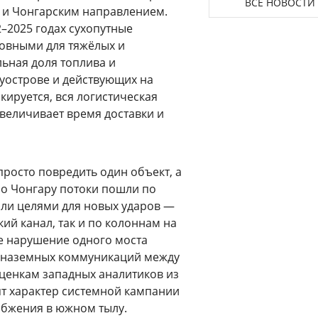
ВСЕ НОВОСТИ
 и Чонгарским направлением.
–2025 годах сухопутные
новными для тяжёлых и
льная доля топлива и
уострове и действующих на
кируется, вся логистическая
увеличивает время доставки и
просто повредить один объект, а
по Чонгару потоки пошли по
али целями для новых ударов —
ий канал, так и по колоннам на
ое нарушение одного моста
у наземных коммуникаций между
ценкам западных аналитиков из
ят характер системной кампании
бжения в южном тылу.