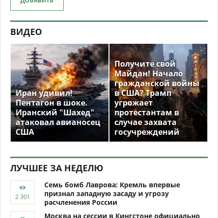
ДОБАВИТЬ
ВИДЕО
Получите свой
Майдан! Начало
гражданской войны
Иран удивил!
в США? Трамп
Пентагон в шоке.
угрожает
Иранский "Шахед"
протестантам в
атаковал авианосец
случае захвата
США
госучреждений
ЛУЧШЕЕ ЗА НЕДЕЛЮ
Семь бомб Лаврова: Кремль впервые
признал западную засаду и угрозу
расчленения России
Москва на сессии в Кингстоне официально