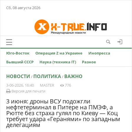
Сб, 08 августа 2026
Юго-Восток
Операция Z на Украине
Инопресса
Бывший СССР
Наука (техника IT)
Разное
НОВОСТИ
ПОЛИТИКА
ВАЖНО
/
/
3-06-2026, 16:40
MASTER
776
Версия для печати
3 июня: дроны ВСУ подожгли
нефтетерминал в Питере на ПМЭФ, а
Рютте без страха гулял по Киеву — Коц
требует удара «Геранями» по западным
делегациям