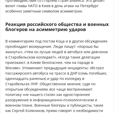
противодействия со стороны стран альянса. Это делает
визит главы НАТО в Киев в день атаки на Петербург
особенно заметным символом асимметрии.
Реакция российского общества и военных
блогеров на асимметрию ударов
В комментариях под постом Коца и в других обсуждениях
преобладает возмущение. Люди пишут: «Хорошо бы
жахнуть!», «Чем он лучше людей в автобусе или девчонок
в Старобельском колледже?», «Когда такие делегации
приезжают, в Киеве безопаснее, чем на параде в
Москве». Упоминают предыдущие инциденты: обстрел
пассажирского автобуса на трассе в ДНР (семь погибших,
одиннадцать раненых) и удар по колледжу в
Старобельске ЛНР. Общественное мнение, судя по
открытым обсуждениям, все чаще воспринимает
политику «не нашего стиля» как одностороннее
разоружение в информационно-психологическом и
военном плане. Военные блогеры и публицисты, такие
как Сергей Коляников, прямо говорят о необходимости