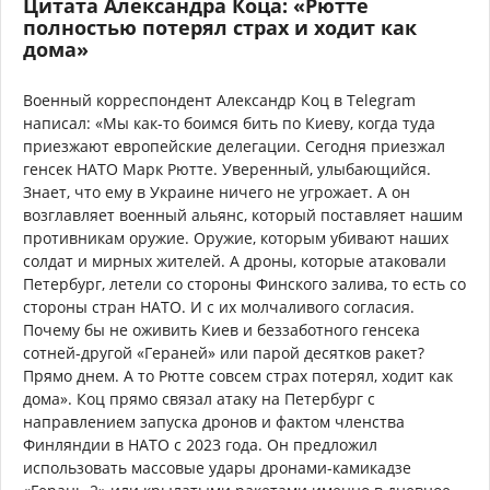
Цитата Александра Коца: «Рютте
полностью потерял страх и ходит как
дома»
Военный корреспондент Александр Коц в Telegram
написал: «Мы как-то боимся бить по Киеву, когда туда
приезжают европейские делегации. Сегодня приезжал
генсек НАТО Марк Рютте. Уверенный, улыбающийся.
Знает, что ему в Украине ничего не угрожает. А он
возглавляет военный альянс, который поставляет нашим
противникам оружие. Оружие, которым убивают наших
солдат и мирных жителей. А дроны, которые атаковали
Петербург, летели со стороны Финского залива, то есть со
стороны стран НАТО. И с их молчаливого согласия.
Почему бы не оживить Киев и беззаботного генсека
сотней-другой «Гераней» или парой десятков ракет?
Прямо днем. А то Рютте совсем страх потерял, ходит как
дома». Коц прямо связал атаку на Петербург с
направлением запуска дронов и фактом членства
Финляндии в НАТО с 2023 года. Он предложил
использовать массовые удары дронами-камикадзе