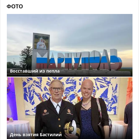
ФОТО
Восставший из пепла
День взятия Бастилии