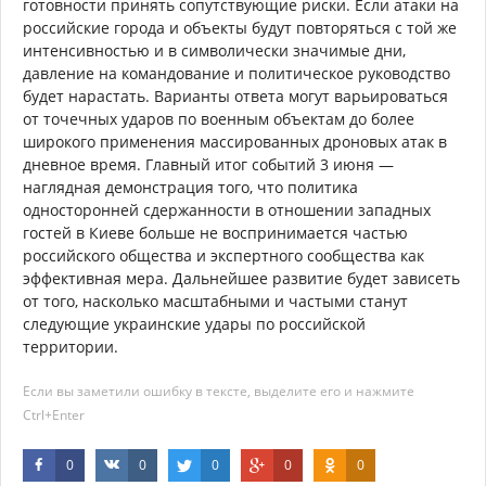
готовности принять сопутствующие риски. Если атаки на
российские города и объекты будут повторяться с той же
интенсивностью и в символически значимые дни,
давление на командование и политическое руководство
будет нарастать. Варианты ответа могут варьироваться
от точечных ударов по военным объектам до более
широкого применения массированных дроновых атак в
дневное время. Главный итог событий 3 июня —
наглядная демонстрация того, что политика
односторонней сдержанности в отношении западных
гостей в Киеве больше не воспринимается частью
российского общества и экспертного сообщества как
эффективная мера. Дальнейшее развитие будет зависеть
от того, насколько масштабными и частыми станут
следующие украинские удары по российской
территории.
Если вы заметили ошибку в тексте, выделите его и нажмите
Ctrl+Enter
0
0
0
0
0