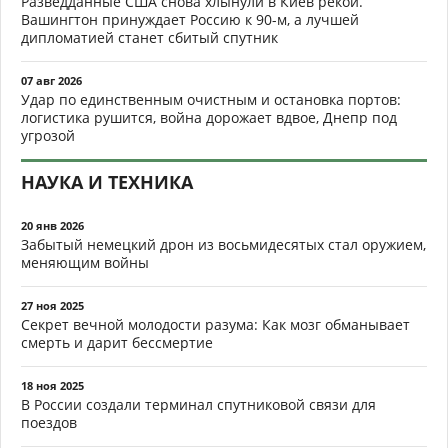
Разведданные США снова хлынули в Киев рекой.
Вашингтон принуждает Россию к 90-м, а лучшей
дипломатией станет сбитый спутник
07 авг 2026
Удар по единственным очистным и остановка портов:
логистика рушится, война дорожает вдвое, Днепр под
угрозой
НАУКА И ТЕХНИКА
20 янв 2026
Забытый немецкий дрон из восьмидесятых стал оружием,
меняющим войны
27 ноя 2025
Секрет вечной молодости разума: Как мозг обманывает
смерть и дарит бессмертие
18 ноя 2025
В России создали терминал спутниковой связи для
поездов