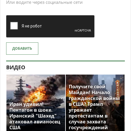
Или водите через социальные сети
ДОБАВИТЬ
ВИДЕО
Получите свой
Майдан! Начало
гражданской войны
Иран удивил!
в США? Трамп
Пентагон в шоке.
угрожает
Иранский "Шахед"
протестантам в
атаковал авианосец
случае захвата
США
госучреждений