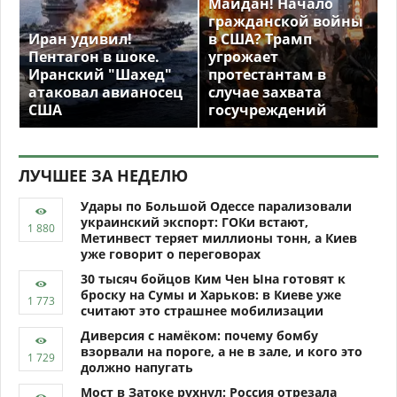
Майдан! Начало
гражданской войны
Иран удивил!
в США? Трамп
Пентагон в шоке.
угрожает
Иранский "Шахед"
протестантам в
атаковал авианосец
случае захвата
США
госучреждений
ЛУЧШЕЕ ЗА НЕДЕЛЮ
Удары по Большой Одессе парализовали
украинский экспорт: ГОКи встают,
Метинвест теряет миллионы тонн, а Киев
уже говорит о переговорах
30 тысяч бойцов Ким Чен Ына готовят к
броску на Сумы и Харьков: в Киеве уже
считают это страшнее мобилизации
Диверсия с намёком: почему бомбу
взорвали на пороге, а не в зале, и кого это
должно напугать
Мост в Затоке рухнул: Россия отрезала