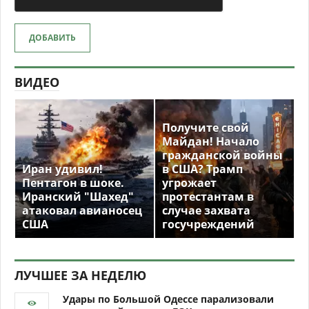
ДОБАВИТЬ
ВИДЕО
Получите свой
Майдан! Начало
гражданской войны
Иран удивил!
в США? Трамп
Пентагон в шоке.
угрожает
Иранский "Шахед"
протестантам в
атаковал авианосец
случае захвата
США
госучреждений
ЛУЧШЕЕ ЗА НЕДЕЛЮ
Удары по Большой Одессе парализовали