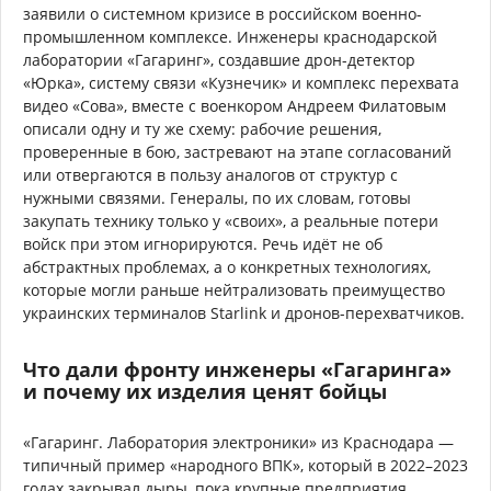
заявили о системном кризисе в российском военно-
промышленном комплексе. Инженеры краснодарской
лаборатории «Гагаринг», создавшие дрон-детектор
«Юрка», систему связи «Кузнечик» и комплекс перехвата
видео «Сова», вместе с военкором Андреем Филатовым
описали одну и ту же схему: рабочие решения,
проверенные в бою, застревают на этапе согласований
или отвергаются в пользу аналогов от структур с
нужными связями. Генералы, по их словам, готовы
закупать технику только у «своих», а реальные потери
войск при этом игнорируются. Речь идёт не об
абстрактных проблемах, а о конкретных технологиях,
которые могли раньше нейтрализовать преимущество
украинских терминалов Starlink и дронов-перехватчиков.
Что дали фронту инженеры «Гагаринга»
и почему их изделия ценят бойцы
«Гагаринг. Лаборатория электроники» из Краснодара —
типичный пример «народного ВПК», который в 2022–2023
годах закрывал дыры, пока крупные предприятия