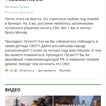
Васенька Пупкин
2 июня 2026 06:42
Путин этого не боится. Он спрятался глубоко под землёй,
в бункере. Ну, а вы, россияне являетесь заложниками
путинского решения начать СВО. Вот с вас и начнут
брать Москву.
Президент Путин!!!! Как же Вы собираетесь побеждать в
своём детище СВО??? Дайте российскому народу
разъяснение!!! Сталин за четыре года взял Берлин. А чем
Вы можете похвалиться, президент Путин??? Вы же
верховный главнокомандующий РФ, и наверное головой
думали, прежде чем начинать это СВО!
Ответить
Цитировать
Жалоба
+1
ВИДЕО
Получите свой