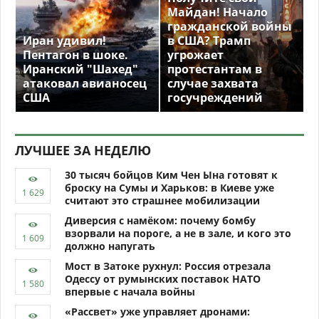
Майдан! Начало
гражданской войны
Иран удивил!
в США? Трамп
Пентагон в шоке.
угрожает
Иранский "Шахед"
протестантам в
атаковал авианосец
случае захвата
США
госучреждений
ЛУЧШЕЕ ЗА НЕДЕЛЮ
30 тысяч бойцов Ким Чен Ына готовят к
броску на Сумы и Харьков: в Киеве уже
считают это страшнее мобилизации
Диверсия с намёком: почему бомбу
взорвали на пороге, а не в зале, и кого это
должно напугать
Мост в Затоке рухнул: Россия отрезала
Одессу от румынских поставок НАТО
впервые с начала войны
«Рассвет» уже управляет дронами: