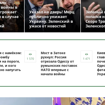
ало
 войны в
угрожает
Указал на дверь! Мерц
Зеленый 
 в случае
публично унижает
попался н
Украину. Зеленский в
Скоро Тр
ий
ужасе от новостей
Зеленско
я с намёком:
Мост в Затоке
Кие
бомбу
рухнул: Россия
глав
 на пороге,
отрезала Одессу от
поче
ле, и кого
румынских поставок
Одес
но напугать
НАТО впервые с
фат
начала войны
Укр