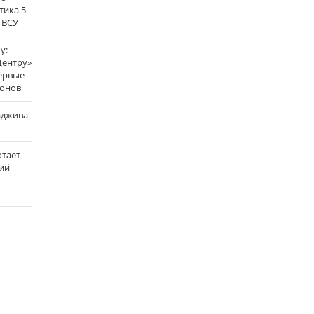
тика 5
 ВСУ
у:
Центру»
ервые
ронов
аджива
отает
ий