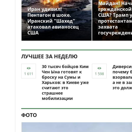
Майдан! Нач
Иран удивил!
гражданской
Пентагон в шоке.
США? Трамп 
Иранский "Шахед"
протестантам
атаковал авианосец
захвата
США
госучрежден
ЛУЧШЕЕ ЗА НЕДЕЛЮ
30 тысяч бойцов Ким
Диверси
Чен Ына готовят к
почему 
броску на Сумы и
взорвали
Харьков: в Киеве уже
а не в за
считают это
это долж
страшнее
мобилизации
ФОТО