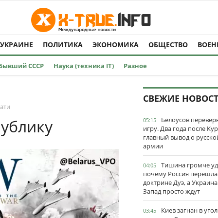
 УКРАИНЕ
ПОЛИТИКА
ЭКОНОМИКА
ОБЩЕСТВО
ВОЕН
Бывший СССР
Наука (техника IT)
Разное
СВЕЖИЕ НОВОС
чати
Белоусов перевер
публику
05:15
игру. Два года после Ку
главный вывод о русско
армии
Тишина громче уд
04:05
почему Россия перешла
доктрине Дуэ, а Украина
Запад просто ждут
Киев загнан в угол
03:45