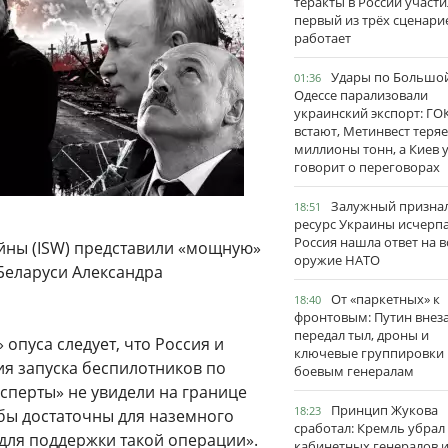
теракты в России участи
первый из трёх сценари
работает
Удары по Большо
01:36
Одессе парализовали
украинский экспорт: ГО
встают, Метинвест теряе
миллионы тонн, а Киев 
говорит о переговорах
Залужный признал
18:51
ресурс Украины исчерпа
Россия нашла ответ на в
ойны (ISW) представили «мощную»
оружие НАТО
 Беларуси Александра
От «паркетных» к
18:40
фронтовым: Путин внез
передал тыл, дроны и
опуса следует, что Россия и
ключевые группировки
ия запуска беспилотников по
боевым генералам
ксперты» не увидели на границе
Принцип Жукова
18:23
бы достаточны для наземного
сработал: Кремль убрал
 для поддержки такой операции».
кабинетных генералов 