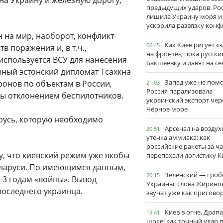
а Украину и железную дорогу,
предыдущих ударов: Ро
лишила Украину моря и
ускорила развязку конф
н на мир, наоборот, конфликт
Как Киев рисует «
06:45
 поражения и, в т.ч.,
на фронте», пока русски
используется ВСУ для нанесения
Бакшеевку и давят на се
авный эстонский дипломат Тсахкна
Запад уже не пом
ронов по объектам в России,
21:03
Россия парализовала
обы отклонением беспилотников.
украинский экспорт чер
Чёрное море
арусь, которую необходимо
Арсенал на воздух
20:51
утечка аммиака: как
российские ракеты за ча
у, что киевский режим уже якобы
перепахали логистику К
еларуси. По имеющимся данным,
Зеленский — гро
20:15
2-3 годам «войны». Вывод
Украины: слова Жирино
последнего украинца.
звучат уже как пригово
Киев в огне, Драп
19:41
шоке: как точный удар 