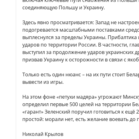
включая ключевые пути снабжения из Польши н
соединяющую Польшу и Украину.
Здесь явно просматривается: Запад не настрое
подогревается масштабными поставками средств
выплеснулся за пределы Украины. Прибалтика 
ударов по территории России. В частности, гл
выступил за продолжение ударов украинских д
призвав Украину к осторожности в связи с як
Только есть один нюанс – на их пути стоит Бел
вывести из игры.
На этом фоне «петухи мадяра» угрожают Минск
определил первые 500 целей на территории Б
«гарант» Зеленский поручил готовиться к ещё 
простой: морали нет, есть желание воевать до 
Николай Крылов