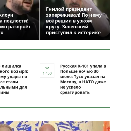
Гнилой президент
клоун
запереживал! По нему
а подлости!
всё решил в узком
амп разорвёт
кругу. Зеленский
го
приступил к истерике
в лишился
Русская Х-101 упала в
ного козыря:
Польше ночью 30
му удары по
июля: Туск указал на
се стали
Москву, а НАТО даже
альными для
не успело
аины
среагировать