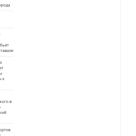
города
е
 бьёт
ставали
о
ет
ы
ч к
кого в
о
кий
ортов
х