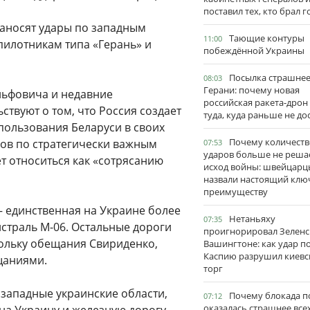
поставил тех, кто брал 
наносят удары по западным
Тающие контуры
11:00
пилотникам типа «Герань» и
побеждённой Украины
Посылка страшне
08:03
Герани: почему новая
ольфовича и недавние
российская ракета-дрон
твуют о том, что Россия создает
туда, куда раньше не до
ользования Беларуси в своих
Почему количеств
ров по стратегически важным
07:53
ударов больше не реша
т относиться как «сотрясанию
исход войны: швейцарц
назвали настоящий клю
преимуществу
– единственная на Украине более
Нетаньяху
07:35
страль М-06. Остальные дороги
проигнорировал Зеленс
ольку обещания Свириденко,
Вашингтоне: как удар п
Каспию разрушил киевс
щаниями.
торг
 западные украинские области,
Почему блокада п
07:12
оказалась страшнее все