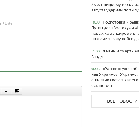
Хмельницкому и баллис
августа ударили по тылу
Подготовка к рывк
19:33
rl+Enter
Путин дал «Востоку» и «
новых командиров и вп
назначил главу войск д
Жизнь и смерть Р
11:00
Ганди
«Рассвет» уже раб
06:05
над Украиной. Украинск
аналитик сказал, как его
остановить
ВСЕ НОВОСТИ