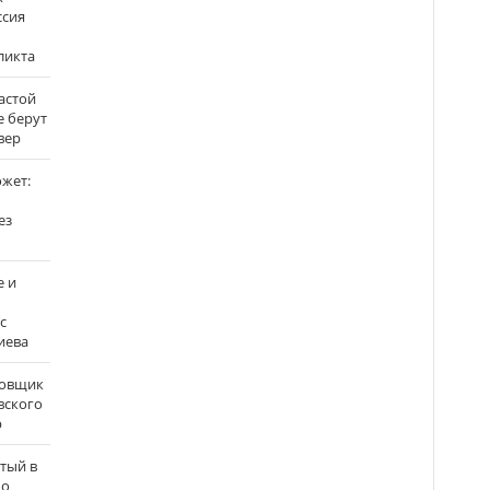
ссия
ликта
застой
е берут
вер
ожет:
ез
е и
с
иева
бовщик
вского
р
атый в
по