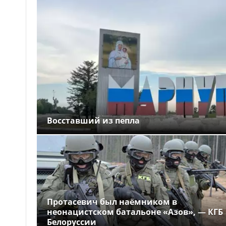
Восставший из пепла
Протасевич был наёмником в
неонацистском батальоне «Азов», — КГБ
Белоруссии