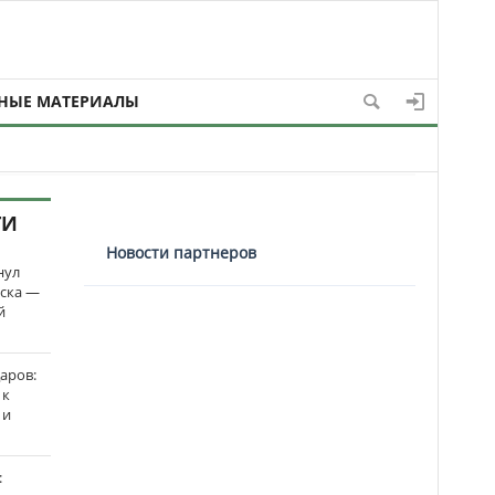
НЫЕ МАТЕРИАЛЫ
ТИ
Новости партнеров
нул
рска —
й
аров:
 к
 и
: