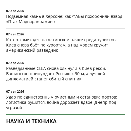
07 авг 2026
Подземная казнь в Херсоне: как ФАБы похоронили взвод
«Птах Мадьяра» заживо
07 авг 2026
Катер-камикадзе на ялтинском пляже среди туристов:
Киев снова бьёт по курортам, а над морем кружит
американский разведчик
07 авг 2026
Разведданные США снова хлынули в Киев рекой.
Вашингтон принуждает Россию к 90-м, а лучшей
дипломатией станет сбитый спутник
07 авг 2026
Удар по единственным очистным и остановка портов:
логистика рушится, война дорожает вдвое, Днепр под
угрозой
НАУКА И ТЕХНИКА