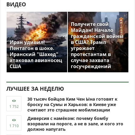
ВИДЕО
Получите свой
Майдан! Начало
гражданской войны
Иран удивил!
в США? Трамп
Пентагон в шоке.
угрожает
Иранский "Шахед"
протестантам в
атаковал авианосец
случае захвата
США
госучреждений
ЛУЧШЕЕ ЗА НЕДЕЛЮ
30 тысяч бойцов Ким Чен Ына готовят к
броску на Сумы и Харьков: в Киеве уже
считают это страшнее мобилизации
Диверсия с намёком: почему бомбу
взорвали на пороге, а не в зале, и кого это
должно напугать