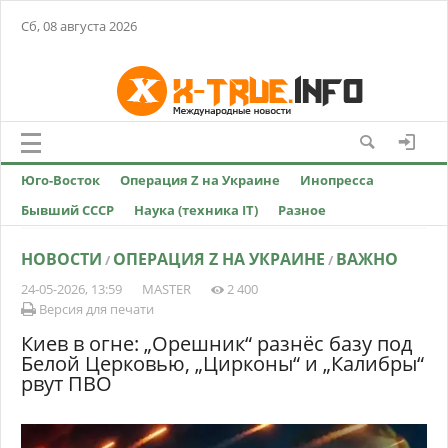
Сб, 08 августа 2026
Юго-Восток
Операция Z на Украине
Инопресса
Бывший СССР
Наука (техника IT)
Разное
НОВОСТИ
ОПЕРАЦИЯ Z НА УКРАИНЕ
ВАЖНО
/
/
24-05-2026, 13:59
MASTER
2 400
Версия для печати
Киев в огне: „Орешник“ разнёс базу под
Белой Церковью, „Цирконы“ и „Калибры“
рвут ПВО