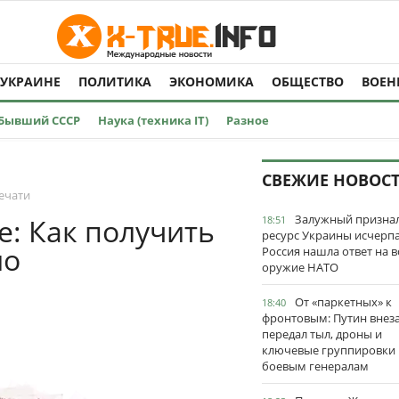
 УКРАИНЕ
ПОЛИТИКА
ЭКОНОМИКА
ОБЩЕСТВО
ВОЕН
Бывший СССР
Наука (техника IT)
Разное
СВЕЖИЕ НОВОС
ечати
Залужный признал
е: Как получить
18:51
ресурс Украины исчерпа
но
Россия нашла ответ на в
оружие НАТО
От «паркетных» к
18:40
фронтовым: Путин внез
передал тыл, дроны и
ключевые группировки
боевым генералам