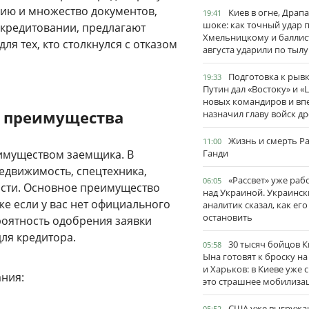
рию и множество документов,
Киев в огне, Драп
19:41
шоке: как точный удар 
кредитовании, предлагают
Хмельницкому и баллис
я тех, кто столкнулся с отказом
августа ударили по тылу
Подготовка к рывк
19:33
Путин дал «Востоку» и «
новых командиров и вп
х преимущества
назначил главу войск д
Жизнь и смерть Р
11:00
 имуществом заемщика. В
Ганди
недвижимость, спецтехника,
«Рассвет» уже раб
06:05
ости. Основное преимущество
над Украиной. Украинск
же если у вас нет официального
аналитик сказал, как его
остановить
роятность одобрения заявки
для кредитора.
30 тысяч бойцов 
05:58
Ына готовят к броску н
и Харьков: в Киеве уже 
ния:
это страшнее мобилиза
США уже выгружа
05:52