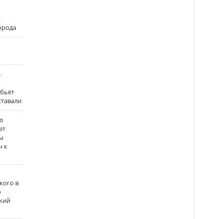
и
города
е
 бьёт
ставали
о
ет
ы
ч к
кого в
о
кий