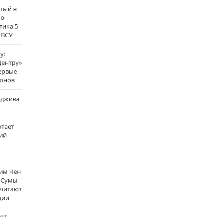
атый в
по
тика 5
 ВСУ
у:
Центру»
ервые
ронов
аджива
отает
ий
Ким Чен
а Сумы
считают
ции
ют