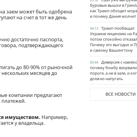
буровые вышки в Гренл
как Трамп обходит мор
на заем может быть одобрена
и почему Дания молчит
тупают на счет в тот же день
Трамп пообещал
04:13
Украине лицензию на Pat
но достаточно паспорта,
потом спокойно отказал
оговора, подтверждающего
Почему это выгодно и П
и самому Вашингтону
Диверсия с намёк
03:44
тигать до 80-90% от рыночной
почему бомбу взорвали
т нескольких месяцев до
пороге, а не в зале, и ко
должно напугать
ВСЕ НОВОСТИ
ые компании предлагают
 платежей.
ся имуществом.
Например,
ается у владельца.