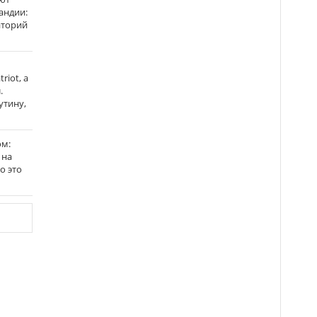
андии:
аторий
riot, а
.
утину,
ом:
 на
го это