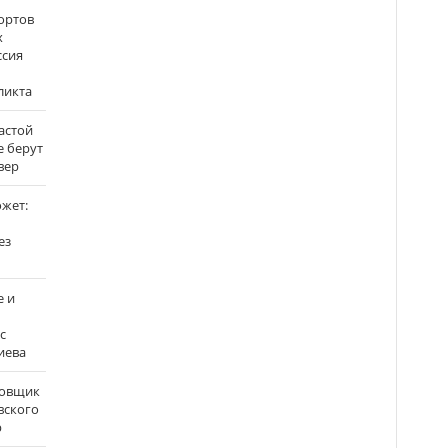
ортов
х
ссия
ликта
застой
е берут
вер
ожет:
ез
е и
с
иева
бовщик
вского
р