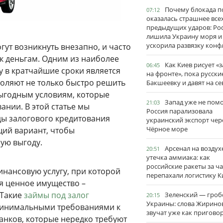
Почему блокада п
07:12
оказалась страшнее все
предыдущих ударов: Ро
лишила Украину моря и
ускорила развязку конф
ут возникнуть внезапно, и часто
к деньгам. Одним из наиболее
Как Киев рисует «
06:45
 в кратчайшие сроки является
на фронте», пока русски
воляют не только быстро решить
Бакшеевку и давят на се
выгодным условиям, которые
Запад уже не пом
21:03
нии. В этой статье мы
Россия парализовала
иды залогового кредитования
украинский экспорт чер
Чёрное море
щий вариант, чтобы
ую выгоду.
Арсенал на воздух
20:51
утечка аммиака: как
российские ракеты за ча
инансовую услугу, при которой
перепахали логистику К
я ценное имущество –
 Такие
займы под залог
Зеленский — гро
20:15
Украины: слова Жирино
минимальными требованиями к
звучат уже как пригово
анков, которые нередко требуют