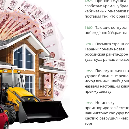
Принцип Жукова
18:23
сработал: Кремль убрал
кабинетных генералов 
поставил тех, кто брал 
Тающие контуры
11:00
побеждённой Украины
Посылка страшне
08:03
Герани: почему новая
российская ракета-дрон
туда, куда раньше не до
Почему количеств
07:53
ударов больше не реша
исход войны: швейцарц
назвали настоящий клю
преимуществу
Нетаньяху
07:35
проигнорировал Зеленс
Вашингтоне: как удар п
Каспию разрушил киевс
торг